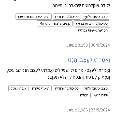
ילידת אוקלהומה שבארה"ב, הייתה...
מצבי משבר ולחץ
פסיכולוגיה יהודית
תיאורטיקנים והוגי דעות
פסיכולוגיה רב תרבותית
קשיבות (Mindfulness)
הפרעת אישיות גבולית
30/8/2024 | 3,198 צפיות
וְאָמַרְתִּי לָעֶצֶב: הִנְּנִי
וְאָמַרְתִּי לָעֶצֶב - מרים ילן שטקליס וְאָמַרְתִּי לָעֶצֶב: הִנְּנִי שֵׁב עִמִּי,
וְנַמְתִּיק לָנוּ סוֹד וְהַבְטַח לִי שֶׁלֹּא תַּעַזְבֵנִי...
מצבי משבר ולחץ
פסיכולוגיה יהודית
תיאורי מקרה
אובדן ושכול
ויסות רגשי
חמלה
23/8/2024 | 1,986 צפיות