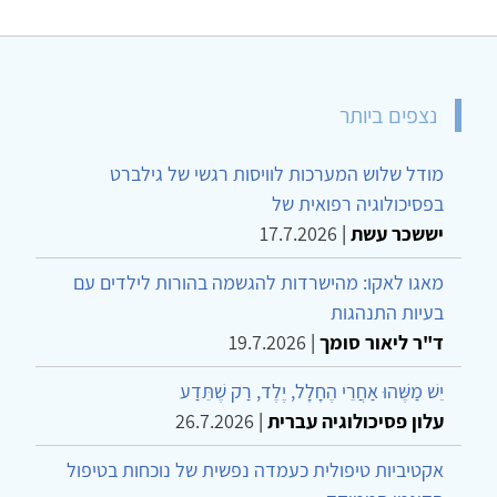
נצפים ביותר
מודל שלוש המערכות לוויסות רגשי של גילברט
בפסיכולוגיה רפואית של
יששכר עשת
|
17.7.2026
מאגו לאקו: מהישרדות להגשמה בהורות לילדים עם
בעיות התנהגות
ד"ר ליאור סומך
|
19.7.2026
יֵשׁ מַשֶּׁהוּ אַחֲרֵי הֶחָלָל, יֶלֶד, רַק שֶׁתֵּדַע
עלון פסיכולוגיה עברית
|
26.7.2026
אקטיביות טיפולית כעמדה נפשית של נוכחות בטיפול