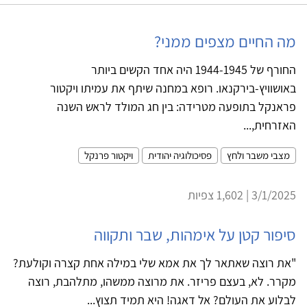
מה החיים מצפים ממני?
החורף של 1944-1945 היה אחד הקשים ביותר
באושוויץ-בירקנאו. רופא במחנה שיתף את עמיתו ויקטור
פראנקל בתופעה מטרידה: בין חג המולד לראש השנה
האזרחית,...
מצבי משבר ולחץ
פסיכולוגיה יהודית
ויקטור פרנקל
3/1/2025 | 1,602 צפיות
סיפור קטן על אימהות, שבר ותקווה
"את רוצה שאתאר לך את אמא שלי במילה אחת קצרה וקולעת?
מקרר. לא, בעצם פריזר. את מרוצה ממשהו, מתלהבת, רוצה
לבלוע את העולם? אל דאגה! היא תמיד תצוץ...