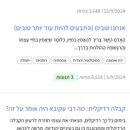
13/9/2024 | 1,648 צפיות
אנחנו טובים (ונתבעים להיות עוד יותר טובים)
הָאָדָם הַיָּשָׁר צָרִיךְ לְהַאֲמִין בְּחַיָּיו, כְּלוֹמַר שֶׁיַּאֲמִין בְּחַיֵּי עַצְמוֹ
וְהַרְגָּשׁוֹתָיו הַהוֹלְכוֹת בְּדֶרֶךְ...
דת ואמונה
פסיכולוגיה יהודית
אמפתיה
רוחניות
חמלה
5/9/2024 | 6,618 צפיות |
3 תגובות
קבלה רדיקלית: מה רבי עקיבא היה אומר על זה?
בימים כל כך רדיקלים, מצאתי את עצמי חוזרת לרעיון הקבלה
הרדיקלית ומתבוננת בו גם בעיניים יהודיות. מרשה לינהאן,