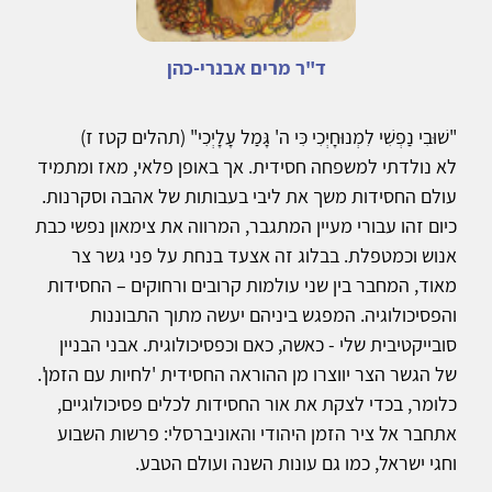
ד"ר מרים אבנרי-כהן
"שׁוּבִי נַפְשִׁי לִמְנוּחָיְכִי כִּי ה' גָּמַל עָלָיְכִי" (תהלים קטז ז)
לא נולדתי למשפחה חסידית. אך באופן פלאי, מאז ומתמיד
עולם החסידות משך את ליבי בעבותות של אהבה וסקרנות.
כיום זהו עבורי מעיין המתגבר, המרווה את צימאון נפשי כבת
אנוש וכמטפלת. בבלוג זה אצעד בנחת על פני גשר צר
מאוד, המחבר בין שני עולמות קרובים ורחוקים – החסידות
והפסיכולוגיה. המפגש ביניהם יעשה מתוך התבוננות
סובייקטיבית שלי - כאשה, כאם וכפסיכולוגית. אבני הבניין
של הגשר הצר יווצרו מן ההוראה החסידית 'לחיות עם הזמן'.
כלומר, בכדי לצקת את אור החסידות לכלים פסיכולוגיים,
אתחבר אל ציר הזמן היהודי והאוניברסלי: פרשות השבוע
וחגי ישראל, כמו גם עונות השנה ועולם הטבע.