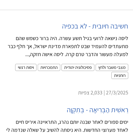
חשיבה חיובית - לא בכפיה
ליסה נישאה לרועי בגיל תשע עשרה. היה ברור כשמש שהם
מתעתדים להעמיד שבט לתפארת מדינת ישראל, אך חלף כבר
למעלה מעשור והדבר טרם קרה. ליסה אישה חזקה,...
מצבי משבר ולחץ
פסיכולוגיה יהודית
התמכרויות
ויסות רגשי
רוחניות
27/3/2025 | 2,033 צפיות
רֵאשִׁית הַבְּרִיאָה - בְּתִקְוָה
ימים ספורים לאחר שבנה יותם נהרג, התראיינה איריס חיים
לאחד מערוצי החדשות. היא ניסתה להשיב על שאלה שנדמה לי