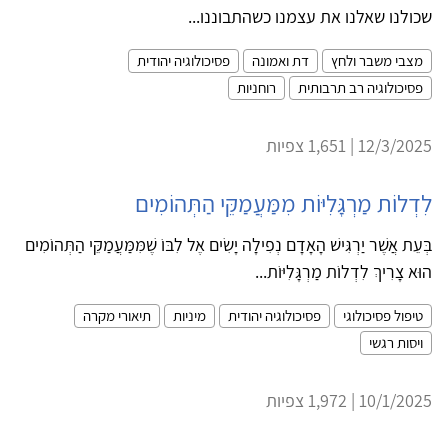
שכולנו שאלנו את עצמנו כשהתבוננו...
מצבי משבר ולחץ
דת ואמונה
פסיכולוגיה יהודית
פסיכולוגיה רב תרבותית
רוחניות
12/3/2025 | 1,651 צפיות
לִדְלוֹת מַרְגָּלִיּוֹת מִמַּעֲמַקֵּי הַתְּהוֹמִים
בְּעֵת אֲשֶׁר יַרְגִּישׁ הָאָדָם נְפִילָה יָשִׂים אֶל לִבּוֹ שֶׁמִּמַּעֲמַקֵּי הַתְּהוֹמִים
הוּא צָרִיךְ לִדְלוֹת מַרְגָּלִיּוֹת...
טיפול פסיכולוגי
פסיכולוגיה יהודית
מיניות
תיאורי מקרה
ויסות רגשי
10/1/2025 | 1,972 צפיות