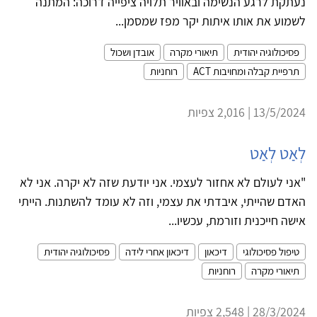
נעתקת לרגע הנשימה ובאוויר תלויה ציפייה דרוכה: המתנה
לשמוע את אותו איתות יקר מפז שמסמן...
פסיכולוגיה יהודית
תיאורי מקרה
אובדן ושכול
תרפיית קבלה ומחויבות ACT
רוחניות
13/5/2024 | 2,016 צפיות
לְאַט לְאַט
"אני לעולם לא אחזור לעצמי. אני יודעת שזה לא יקרה. אני לא
האדם שהייתי, איבדתי את עצמי, וזה לא עומד להשתנות. הייתי
אישה חייכנית וזורמת, עכשיו...
טיפול פסיכולוגי
דיכאון
דיכאון אחרי לידה
פסיכולוגיה יהודית
תיאורי מקרה
רוחניות
28/3/2024 | 2,548 צפיות