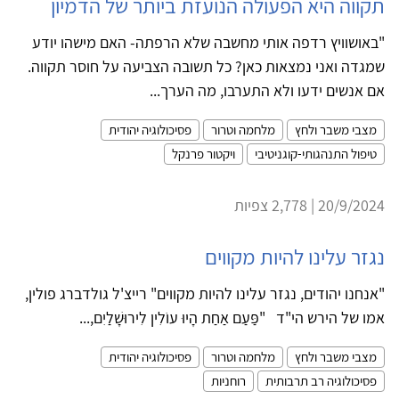
תקווה היא הפעולה הנועזת ביותר של הדמיון
"באושוויץ רדפה אותי מחשבה שלא הרפתה- האם מישהו יודע
שמגדה ואני נמצאות כאן? כל תשובה הצביעה על חוסר תקווה.
אם אנשים ידעו ולא התערבו, מה הערך...
מצבי משבר ולחץ
מלחמה וטרור
פסיכולוגיה יהודית
טיפול התנהגותי-קוגניטיבי
ויקטור פרנקל
20/9/2024 | 2,778 צפיות
נגזר עלינו להיות מקווים
"אנחנו יהודים, נגזר עלינו להיות מקווים" רייצ'ל גולדברג פולין,
אמו של הירש הי"ד "פַּעַם אַחַת הָיוּ עוֹלִין לִירוּשָׁלַיִם,...
מצבי משבר ולחץ
מלחמה וטרור
פסיכולוגיה יהודית
פסיכולוגיה רב תרבותית
רוחניות