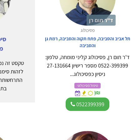
ד"ר תום רן
פסיכולוג
סימ
תל אביב והסביבה
,
פתח תקוה והסביבה
,
רמת גן
והסביבה
מי
ד'ר תום רן, פסיכולוג קליני מומחה, טלפון:
טקסט זה נכת
0522-399399 מספר רישיון 27-131664
לזהות סימנ
ניסיון כפסיכולוג...
התרחשותה 
טיפול פסיכולוגי
בתו
0522399399