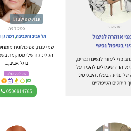
ענת שפילברג
- פרסומת -
פסיכולוגית
ני אזהרה לניצול
תל אביב והסביבה
,
רמת גן ו
ני בטיפול נפשי
שמי ענת, פסיכולוגית מומחית
הקליניקה שלי ממוקמת בשכו
ב כדי לעזור לנשים וגברים,
בתל אביב,...
י אזהרה שעלולים להעיד על
של פגיעה בעלת היבט מיני
טיפול פסיכולוגי
ך היחסים הטיפוליים
0506814765