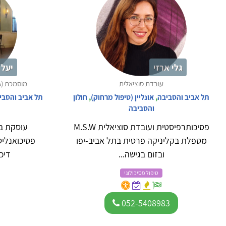
גלי ארזי
יעל 
עובדת סוציאלית
מוסמכת (M.A) בטיפול באמצעות אמנויות
תל אביב והסביבה
,
אונליין (טיפול מרחוק)
,
חולון
תל אביב והסבי
והסביבה
פסיכותרפיסטית ועובדת סוציאלית M.S.W
עוסקת בפ
מטפלת בקליניקה פרטית בתל אביב-יפו
פסיכואנליט
ובזום בגישה...
דיכא
טיפול פסיכולוגי
052-5408983