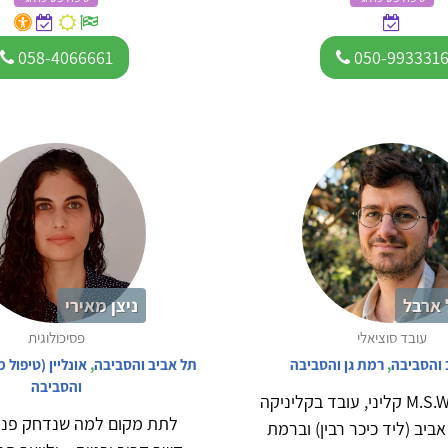
058-4066661
050-993331
 ארבל
ניצן מאירי
עובד סוציאלי
פסיכולוגית
 והסביבה
,
רמת גן והסביבה
תל אביב והסביבה
,
אונליין (טיפול 
והסביבה
יובל ארבל, M.S.W קליני, עובד בקליניקה
לתת מקום למה שנדחק פני
ביב (ליד כיכר רבין) וברמת