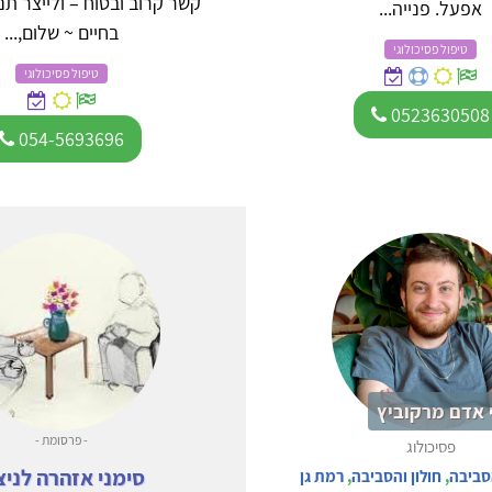
קשר קרוב ובטוח – ולייצר ת
אפעל. פנייה...
בחיים ~ שלום,...
טיפול פסיכולוגי
טיפול פסיכולוגי
0523630508
054-5693696
 אדם מרקוביץ
- פרסומת -
פסיכולוג
סימני אזהרה לניצ
סביבה
,
חולון והסביבה
,
רמת גן