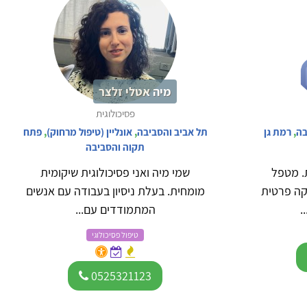
מיה אטלי זלצר
פסיכולוגית
בה
,
רמת גן
תל אביב והסביבה
,
אונליין (טיפול מרחוק)
,
פתח
תקוה והסביבה
. מטפל
שמי מיה ואני פסיכולוגית שיקומית
קה פרטית
מומחית. בעלת ניסיון בעבודה עם אנשים
.
המתמודדים עם...
טיפול פסיכולוגי
0525321123