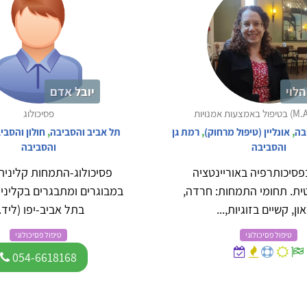
הלוי
יובל אדם
פסיכולוג
בה
,
אונליין (טיפול מרחוק)
,
רמת גן
תל אביב והסביבה
,
חולון והסבי
והסביבה
והסביבה
סיכותרפיה באוריינטציה
פסיכולוג-התמחות קלינית
ית. תחומי התמחות: חרדה,
במבוגרים ומתבגרים בקליני
ון, קשיים בזוגיות,...
בתל אביב-יפו (ליד..
טיפול פסיכולוגי
טיפול פסיכולוגי
054-6618168