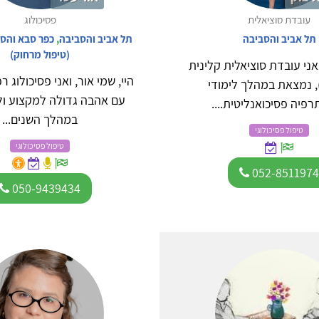
עובדת סוציאלית
פסיכולוג
תל אביב והסביבה
תל אביב והסביבה
,
כפר סבא והס
(טיפול מרחוק)
אני עובדת סוציאלית קלינית
היי, שמי אור, ואני פסיכולוג 
MSW), נמצאת במהלך לימודי
עם אהבה גדולה למקצוע ול
רפיה פסיכואנליטית....
במהלך השנים...
טיפול פסיכולוגי
טיפול פסיכולוגי
052-851197
050-9439434