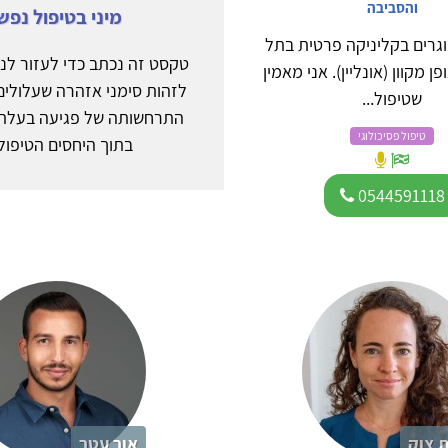
והסביבה
מיני בטיפול נפש
גרים בקליניקה פרטית בתל
טקסט זה נכתב כדי לעזור לנש
פן מקוון (אונליין). אני מאמין
לזהות סימני אזהרה שעלולים
שטיפול...
התרחשותה של פגיעה בעלת ה
טיפול פסיכולוגי
בתוך היחסים הטיפולי
0544591118
 צוק
אור עטר