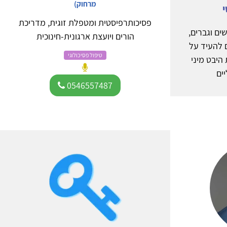
מרחוק)
י
פסיכותרפיסטית ומטפלת זוגית, מדריכת
ים וגברים,
הורים ויועצת ארגונית-חינוכית
 להעיד על
טיפול פסיכולוגי
יבט מיני
ים
0546557487