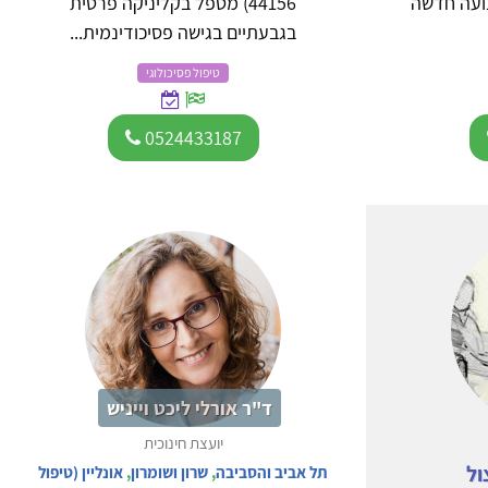
נועה חדשה
44156) מטפל בקליניקה פרטית
בגבעתיים בגישה פסיכודינמית...
טיפול פסיכולוגי
0524433187
ד"ר אורלי ליכט וייניש
יועצת חינוכית
ול
תל אביב והסביבה
,
שרון ושומרון
,
אונליין (טיפול