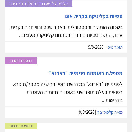
קליניקה להשכרה בתל אביב והסביבה
ססיות בקליניקה בקרית אונו
בשכונה הותיקה והפסטורלית, באזור שקט ורווי חניה בקרית
אונו , התפנו ססיות בודדות במתחם קליניקות מעוצב...
תומר נוימן
| 9/8/2026
דרושים במרכז
מטפל.ת באומנות פנימיית ״דארנא״
לפנימיית ״דארנא״ במדרשת רופין דרוש/ה מטפל/ת פרא
רפואית בעלת תואר שני באומנות חזותית העומדת
בדרישות...
מאיה קלפוס צור
| 9/8/2026
דרושים בדרום