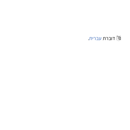
דוברת
עברית
.