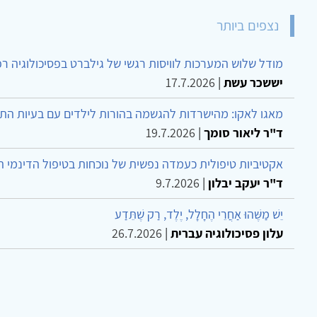
נצפים ביותר
מודל שלוש המערכות לוויסות רגשי של גילברט בפסיכולוגיה ר
יששכר עשת
|
17.7.2026
מאגו לאקו: מהישרדות להגשמה בהורות לילדים עם בעיות הת
ד"ר ליאור סומך
|
19.7.2026
אקטיביות טיפולית כעמדה נפשית של נוכחות בטיפול הדינמי 
ד"ר יעקב יבלון
|
9.7.2026
יֵשׁ מַשֶּׁהוּ אַחֲרֵי הֶחָלָל, יֶלֶד, רַק שֶׁתֵּדַע
עלון פסיכולוגיה עברית
|
26.7.2026