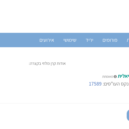
ת
פורומים
יריד
שימושי
אירועים
אודות קרן מלחי בקצרה:
אלית
מאומתת
קס העו"סים:
17589