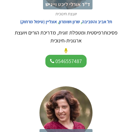
ד"ר אורלי ליכט וייניש
יועצת חינוכית
תל אביב והסביבה
,
שרון ושומרון
,
אונליין (טיפול מרחוק)
פסיכותרפיסטית ומטפלת זוגית, מדריכת הורים ויועצת
ארגונית-חינוכית
0546557487