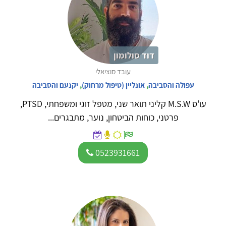
דוד סולומון
עובד סוציאלי
עפולה והסביבה
,
אונליין (טיפול מרחוק)
,
יקנעם והסביבה
עו'ס M.S.W קליני תואר שני, מטפל זוגי ומשפחתי, PTSD,
פרטני, כוחות הביטחון, נוער, מתבגרים...
0523931661