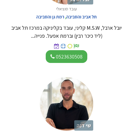
עובד סוציאלי
תל אביב והסביבה
,
רמת גן והסביבה
יובל ארבל, M.S.W קליני, עובד בקליניקה במרכז תל אביב
(ליד כיכר רבין) וברמת אפעל. פנייה...
0523630508
שי דנה