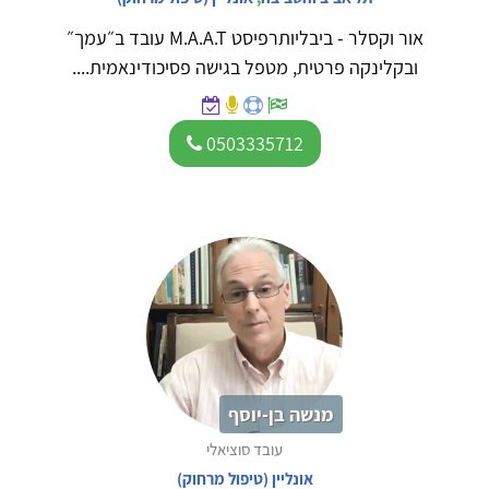
אור וקסלר - ביבליותרפיסט M.A.A.T עובד ב״עמך״
ובקלינקה פרטית, מטפל בגישה פסיכודינאמית....
0503335712
מנשה בן-יוסף
עובד סוציאלי
אונליין (טיפול מרחוק)