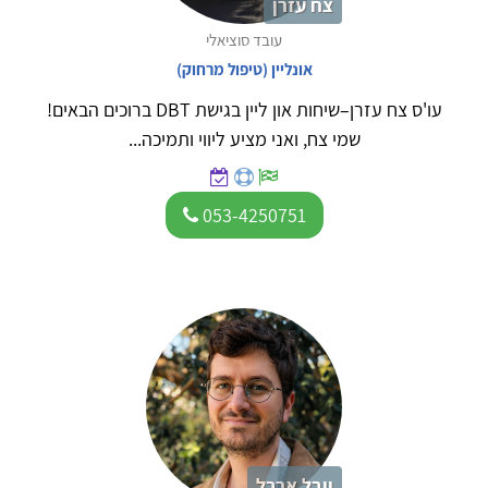
צח עזרן
עובד סוציאלי
אונליין (טיפול מרחוק)
עו'ס צח עזרן–שיחות און ליין בגישת DBT ברוכים הבאים!
שמי צח, ואני מציע ליווי ותמיכה...
053-4250751
יובל ארבל