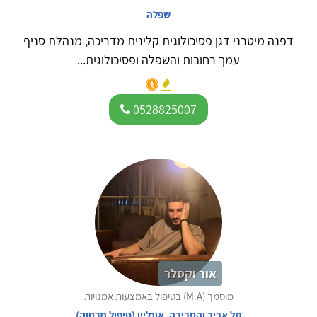
שפלה
דפנה מיטרני דגן פסיכולוגית קלינית מדריכה, מנהלת סניף
עמך רחובות והשפלה ופסיכולוגית...
0528825007
אור וקסלר
מוסמך (M.A) בטיפול באמצעות אמנויות
תל אביב והסביבה
,
אונליין (טיפול מרחוק)