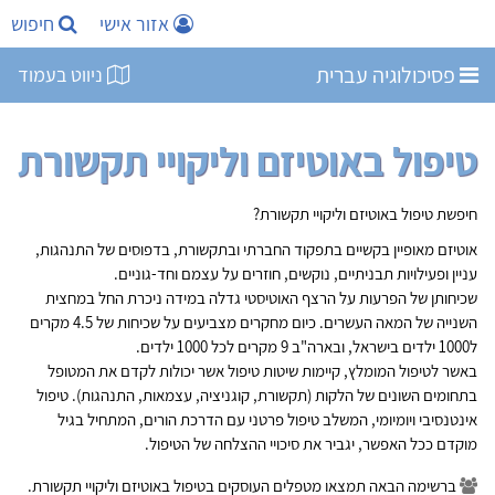
אזור אישי
חיפוש
פסיכולוגיה עברית
ניווט בעמוד
טיפול באוטיזם וליקויי תקשורת
חיפשת טיפול באוטיזם וליקויי תקשורת?
אוטיזם מאופיין בקשיים בתפקוד החברתי ובתקשורת, בדפוסים של התנהגות,
עניין ופעילויות תבניתיים, נוקשים, חוזרים על עצמם וחד-גוניים.
שכיחותן של הפרעות על הרצף האוטיסטי גדלה במידה ניכרת החל במחצית
השנייה של המאה העשרים. כיום מחקרים מצביעים על שכיחות של 4.5 מקרים
ל1000 ילדים בישראל, ובארה"ב 9 מקרים לכל 1000 ילדים.
באשר לטיפול המומלץ, קיימות שיטות טיפול אשר יכולות לקדם את המטופל
בתחומים השונים של הלקות (תקשורת, קוגניציה, עצמאות, התנהגות). טיפול
אינטנסיבי ויומיומי, המשלב טיפול פרטני עם הדרכת הורים, המתחיל בגיל
מוקדם ככל האפשר, יגביר את סיכויי ההצלחה של הטיפול.
ברשימה הבאה תמצאו מטפלים העוסקים בטיפול באוטיזם וליקויי תקשורת.