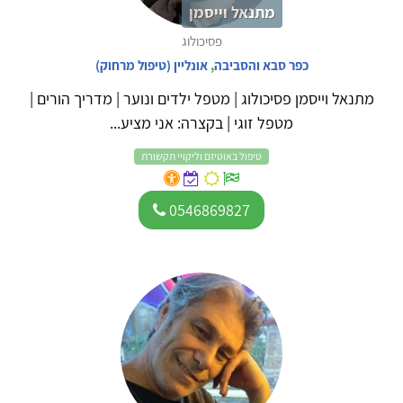
מתנאל וייסמן
פסיכולוג
כפר סבא והסביבה
,
אונליין (טיפול מרחוק)
מתנאל וייסמן פסיכולוג | מטפל ילדים ונוער | מדריך הורים |
מטפל זוגי | בקצרה: אני מציע...
טיפול באוטיזם וליקויי תקשורת
0546869827