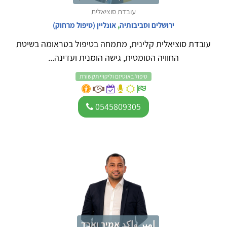
עובדת סוציאלית
ירושלים וסביבותיה
,
אונליין (טיפול מרחוק)
עובדת סוציאלית קלינית, מתמחה בטיפול בטראומה בשיטת
החוויה הסומטית, גישה הומנית ועדינה...
טיפול באוטיזם וליקויי תקשורת
0545809305
امير واكد אמיר ואכד