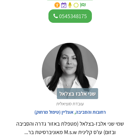
0545348175
שני אלבז בצלאל
עובדת סוציאלית
רחובות והסביבה
,
אונליין (טיפול מרחוק)
שמי שני אלבז-בצלאל (מטפלת באזור גדרה והסביבה
ובזום) עו'ס קלינית M.s.w מאוניברסיטת בר...