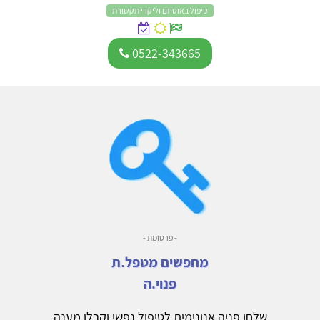
טיפול באוטיזם וליקויי תקשורת
0522-343665
- פרסומת -
מחפשים מטפל.ת
פנוי.ה
שלחו פניה אנונימית לטיפול נפשי וקבלו מענה