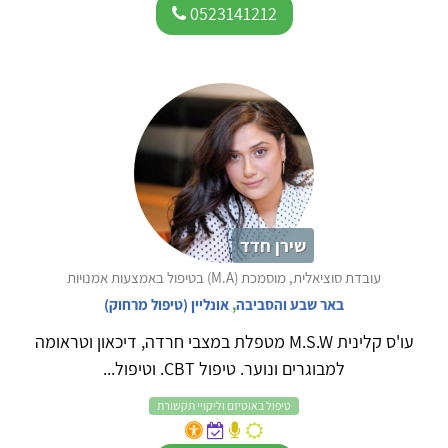
0523141212
שירן חדד
עובדת סוציאלית, מוסמכת (M.A) בטיפול באמצעות אמנויות
באר שבע והסביבה
,
אונליין (טיפול מרחוק)
עו'ס קלינית M.S.W מטפלת במצבי חרדה, דיכאון וטראומה
למבוגרים ונוער. טיפול CBT. וטיפול...
טיפול באוטיזם וליקויי תקשורת