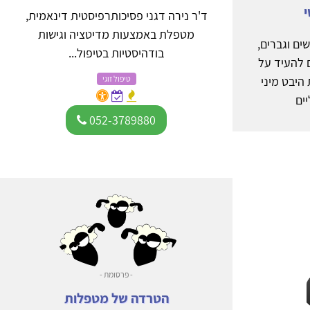
י
ד'ר נירה דגני פסיכותרפיסטית דינאמית,
מטפלת באמצעות מדיטציה וגישות
ים וגברים,
בודהיסטיות בטיפול...
 להעיד על
יבט מיני
טיפול זוגי
ים
052-3789880
- פרסומת -
הטרדה של מטפלות