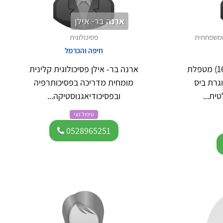
ארנה בר- אילן
 ומשפחתית
פסיכולוגית
חיפה והכרמל
שמי חגית סלומון, עו'ס (16832) מטפלת
ארנה בר- אילן פסיכולוגית קלינית
שפחתית (1580) בוגרת ביס
מומחית מדריכה בפסיכותרפיה
ית...
ובפסיכודיאגנוסטיקה...
טיפול זוגי
0528965251