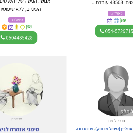
אנושי. הגישה שלי היא טיפ
435 עובדת...
העיניים, ללא שיפוטיות,
טיפול זוגי
טיפול זוגי
054-572971
0504485428
 חלק
- פרסומת -
פסיכולוגית
סימני אזהרה לניצ
אונליין (טיפול מרחוק)
,
פרדס חנה