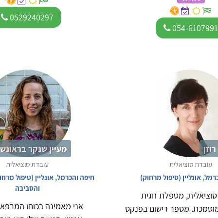
0529240297
054-610799
רוזן
מעיין שנקר בראונשט
עובדת סוציאלית
עובדת סוציאלית
כרמל
,
אונליין (טיפול מרחוק)
חיפה והכרמל
,
אונליין (טיפול מרחו
והסביבה
וציאלית, מטפלת זוגית
אני מאמינה בכוחו המרפא
וסמכת. מספר רישום בפנקס