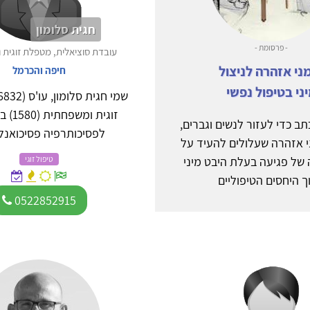
חגית סלומון
- פרסומת -
עובדת סוציאלית, מטפלת זוגית
ני אזהרה לניצול
חיפה והכרמל
ני בטיפול נפשי
זוגית ומ
ב כדי לעזור לנשים וגברים,
לפסיכותרפיה פסיכואנלט
י אזהרה שעלולים להעיד על
של פגיעה בעלת היבט מיני
טיפול זוגי
ך היחסים הטיפוליים
0522852915