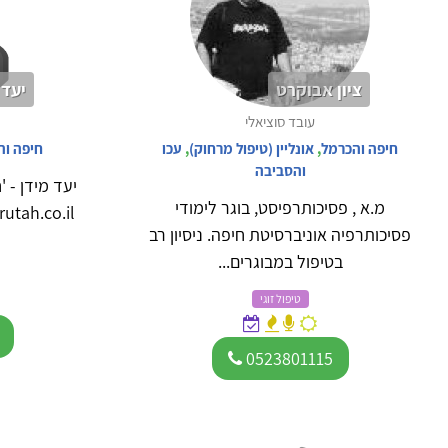
ציון אבוקרט
יעד 
עובד סוציאלי
חיפה והכרמל
,
אונליין (טיפול מרחוק)
,
עכו
חיפה וה
והסביבה
יעד מידן - '
מ.א , פסיכותרפיסט, בוגר לימודי
פסיכותרפיה אוניברסיטת חיפה. ניסיון רב
בטיפול במבוגרים...
טיפול זוגי
0523801115