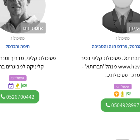
מידן
אופיר רם
פסיכולוג
פסיכולוג
כרמל
,
פרדס חנה והסביבה
חיפה והכרמל
חברותא'. פסיכולוג קליני בכיר
פסיכולוג קליני, מדריך ומנח
www.hevrutah.co.il מנהל 'חברותא' -
קליניקה למבוגרים בח
מרכז פסיכולוגי...
טיפול זוגי
טיפול זוגי
0526700442
0504928997