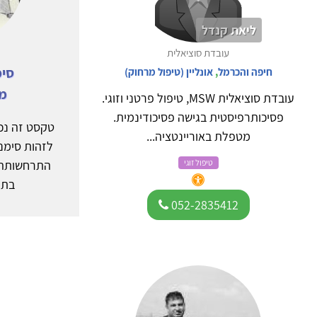
ליאת קנדל
עובדת סוציאלית
סימ
חיפה והכרמל
,
אונליין (טיפול מרחוק)
מי
עובדת סוציאלית MSW, טיפול פרטני וזוגי.
פסיכותרפיסטית בגישה פסיכודינמית.
טקסט זה נכת
מטפלת באוריינטציה...
לזהות סימנ
טיפול זוגי
התרחשותה 
בתו
052-2835412