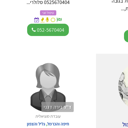
ול בגובה
0525670404 סלולרי...
...
טיפול זוגי
052-5670404
ד"ר נירה דגני
עובדת סוציאלית
ול
חיפה והכרמל
,
גליל והצפון