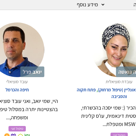
 גואטה
יואב פרל
עובדת סוציאלית
עובד סוציאלי
אונליין (טיפול מרחוק)
,
פתח תקוה
חיפה והכרמל
והסביבה
היי, שמי יואב, ואני עובד סוציא
להכיר (: שמי יסכה בהכשרתי,
בהצטיינות יתרה במסלול טיפו
טית דינאמית, עו'ס קלינית
ומשפחה,...
MSW ומטפלת...
טיפול זוגי
טיפול זוגי