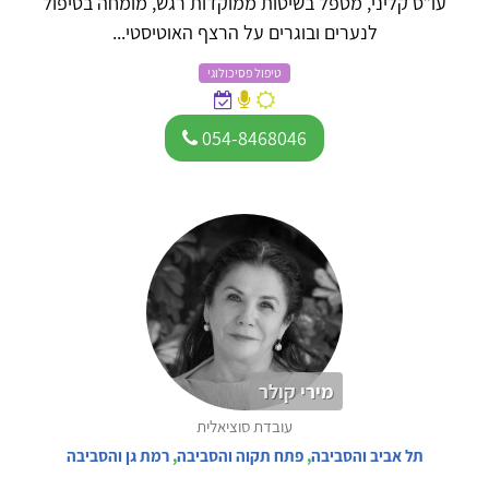
עו”ס קליני, מטפל בשיטות ממוקדות רגש, מומחה בטיפול
לנערים ובוגרים על הרצף האוטיסטי...
טיפול פסיכולוגי
054-8468046
מירי קולר
עובדת סוציאלית
תל אביב והסביבה
,
פתח תקוה והסביבה
,
רמת גן והסביבה