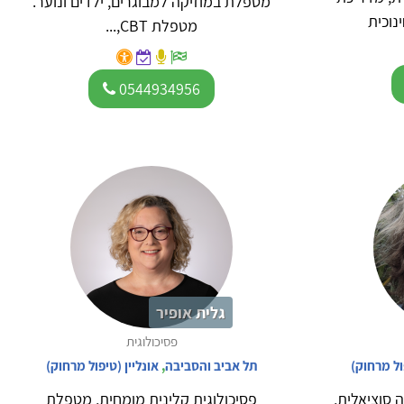
מטפלת במוזיקה למבוגרים, ילדים ונוער.
נוכית
מטפלת CBT,...
0544934956
גלית אופיר
פסיכולוגית
ול מרחוק)
תל אביב והסביבה
,
אונליין (טיפול מרחוק)
 MSW בעבודה סוציאלית,
פסיכולוגית קלינית מומחית, מטפלת