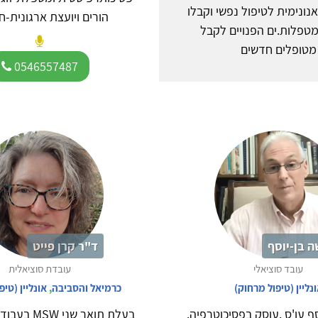
נונימית לטיפול נפשי וקבלו
הורים ויועצת ארגונית-חי
טפלות.ים הפנויים לקבל
מטופלים חדשים
0546557487
 בן-יוסף
ד"ר קרן פייט
עובד סוציאלי
עובדת סוציאלית
נליין (טיפול מרחוק)
כרמיאל והסביבה
,
אונליין (טיפ
ף עו'ס .עוסק בפסיכוטרפיה.
בעלת תואר שני