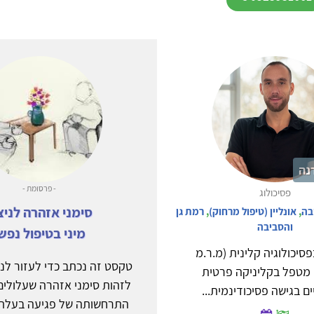
נה
- פרסומת -
פסיכולוג
סימני אזהרה לניצ
בה
,
אונליין (טיפול מרחוק)
,
רמת גן
והסביבה
מיני בטיפול נפש
סיכולוגיה קלינית (מ.ר.מ
טקסט זה נכתב כדי לעזור לנש
4415) מטפל בקליניקה פרטית
לזהות סימני אזהרה שעלולים
ם בגישה פסיכודינמית...
התרחשותה של פגיעה בעלת ה