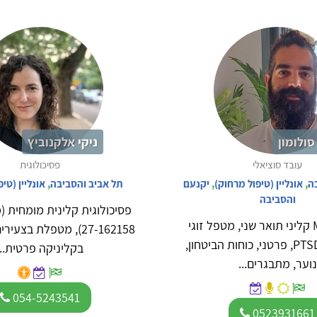
סולומון
ניקי אלקנוביץ
עובד סוציאלי
פסיכולוגית
ה
,
אונליין (טיפול מרחוק)
,
יקנעם
תל אביב והסביבה
,
אונליין (טי
והסביבה
פסיכולוגית קלינית מומחית (
עו'ס M.S.W קליני תואר שני, מטפל זוגי
27-162158), מטפלת בצע
ומשפחתי, PTSD, פרטני, כוחות הביטחון,
בקליניקה פרטית...
נוער, מתבגרים...
054-5243541
0523931661