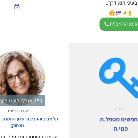
בעיני הוא דרך...
0504291808
ד"ר אורלי ליכט וייני
- פרסומת -
יועצת חינוכית
פשים מטפל.ת
תל אביב והסביבה
,
שרון ושומרון
,
א
מרחוק)
פנוי.ה
פסיכותרפיסטית ומטפלת זוגי