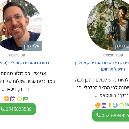
 נוימן
אלי גורן
עובד סוציאלי
פסיכולוג/ית
ביבה
,
באר שבע והסביבה
,
אונליין
רחובות והסביבה
,
אונליין (טיפ
(טיפול מרחוק)
אני אלי, פסיכולוג מנוסה 
היות נגיש לכולם.ן, לכן גובה
במבוגרים סביב שאלות של זהו
נה לפי המצב הכלכלי. פנו
חרדה, דיכאון...
*רק** בווטסאפ,...
0545823539
052-689495