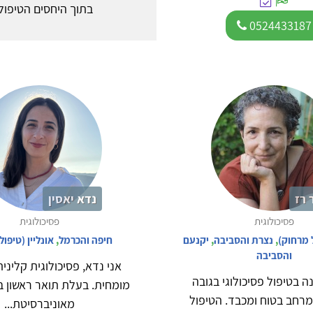
בתוך היחסים הטיפולי
0524433187
רז
נדא יאסין
פסיכולוגית
פסיכולוגית
ל מרחוק)
,
נצרת והסביבה
,
יקנעם
חיפה והכרמל
,
אונליין (טיפו
והסביבה
אני נדא, פסיכולוגית קלינית
ה בטיפול פסיכולוגי בגובה
מומחית. בעלת תואר ראשון בפ
במרחב בטוח ומכבד. הטיפול
מאוניברסיטת...