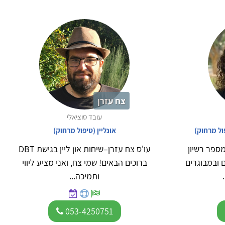
צח עזרן
עובד סוציאלי
פול מרחוק)
אונליין (טיפול מרחוק)
מספר רשיון
עו'ס צח עזרן–שיחות און ליין בגישת DBT
ירים ובמבוגרים
ברוכים הבאים! שמי צח, ואני מציע ליווי
ותמיכה...
053-4250751