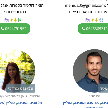
תיבת דואר :menids10@gmail.com
ותואר דוקטור בספרות אנגל
במבוגרים ובני...
0544791952
0546369312
עטר
טלי גנט מרדכי
פסיכולוג
מוסמכת (M.A) בטיפול באמצעות אמנויות
ביבה
,
כפר סבא והסביבה
,
אונליין
תל אביב והסביבה
,
אונליין (טי
(טיפול מרחוק)