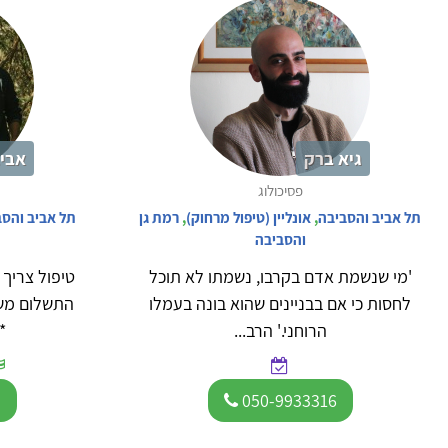
גיא ברק
אביב
פסיכולוג
תל אביב והסביבה
,
אונליין (טיפול מרחוק)
,
רמת גן
תל אביב והס
והסביבה
'מי שנשמת אדם בקרבו, נשמתו לא תוכל
טיפול צריך ל
לחסות כי אם בבניינים שהוא בונה בעמלו
התשלום משת
הרוחני.' הרב...
*
5
050-9933316