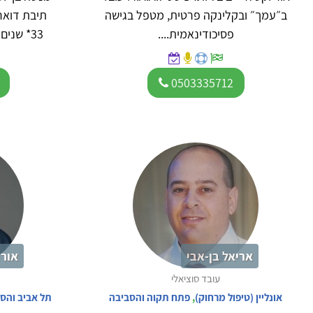
ב״עמך״ ובקלינקה פרטית, מטפל בגישה
פסיכודינאמית....
*33 שנים עבדתי במרפאת בריאות...
0503335712
אריאל בן-אבי
אור 
עובד סוציאלי
אונליין (טיפול מרחוק)
,
פתח תקוה והסביבה
תל אביב והס