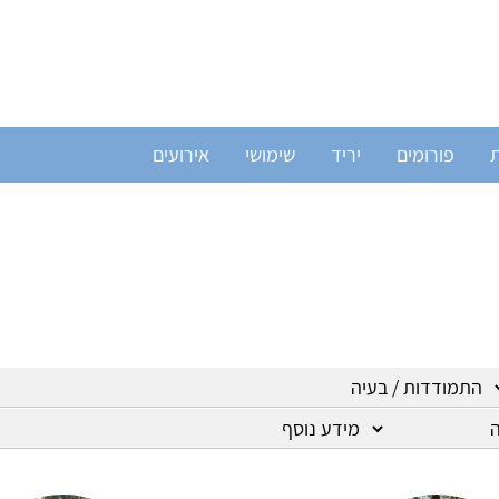
ת
פורומים
יריד
שימושי
אירועים