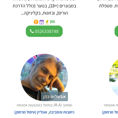
ית. מטפלת
במבוגרים (+18), בנוער (כולל הדרכת
הורים), ובזוגות, בקליניקה...
0526338748
אבשלום כהן
מוסמך (M.A) בטיפול באמצעות אמנויות
פול מרחוק)
רחובות והסביבה
,
אונליין (טיפול מרחוק)