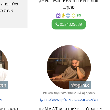
זוגות ויחידים בתהליכים זוגיים ומיניים,
שלחו פניה א
מתוך...
מענה ממ
0524329039
אור וקסלר
מנשה
מוסמך (M.A) בטיפול באמצעות אמנויות
תל אביב והסביבה
,
אונליין (טיפול מרחוק)
או
אור וקסלר - ביבליותרפיסט M.A.A.T עובד
מנשה בן יוס