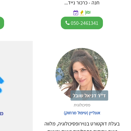
חנה - כרכור נייד...
050-2461341
ד"ר דניאל שובל
פסיכולוגית
מח
אונליין (טיפול מרחוק)
בעלת דוקטורט בנוירופסיכולוגיה, מלווה