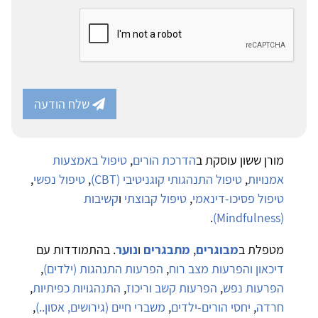
שלח הודעה
מורן ששון עוסקת ב
הדרכת הורים
,
טיפול באמצעות
אמנויות
,
טיפול התנהגותי קוגניטיבי (CBT)
,
טיפול נפשי
,
טיפול פסיכו-דינאמי
,
טיפול קבוצתי
ו
קשיבות
.
(Mindfulness)
מטפלת ב
מבוגרים
,
מתבגרים
ו
נוער
. בהתמודדות עם
דיכאון והפרעות מצב רוח
,
הפרעות התנהגות (ילדים)
,
הפרעות נפש
,
הפרעות קשב וריכוז
,
התנהגויות כפיתיות
,
חרדה
,
יחסי הורים-ילדים
,
משברי חיים (גירושים, אסון..)
,