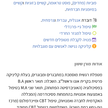
פוביות (פחדים)
,
פוסט טראומה
,
קשיים בזוגיות
ו
קשיים
במיומניות חברתיות
.
דוברת
אנגלית
,
עברית
ו
צרפתית
.
טיפול גיי-פרנדלי
טיפול למגזר החרדי
פנויה לקבלת מטופלים חדשים
קליניקה נגישה לאנשים עם מוגבלויות
אודות מורן ששון
מטפלת רגשית מוסמכת במתבגרים ומבוגרים, בעלת קליניקה
פרטית בקרית אונו וראשל"צ. השכלה: תואר ראשון B.A
בפסיכולוגיה (האוניברסיטה הפתוחה), תואר שני M.A בטיפול
באמצעות אמנויות בהתמחות פסיכודרמה (המכללה
האקדמית לחברה ואמנויות), טיפול CBT ומיינדפולנס (מרכז
גוף-נפש רמת השרון). השתלמויות בטיפול CBT ממוקד