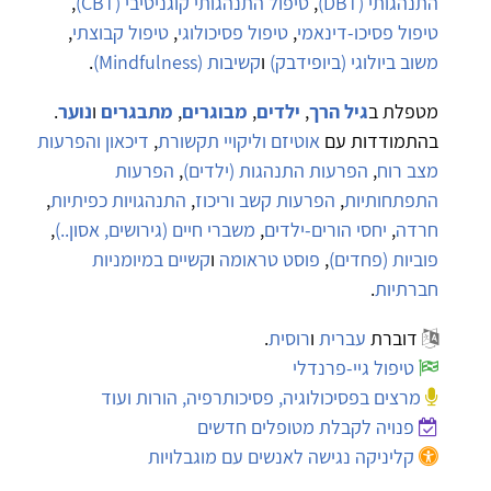
התנהגותי (DBT)
,
טיפול התנהגותי קוגניטיבי (CBT)
,
טיפול פסיכו-דינאמי
,
טיפול פסיכולוגי
,
טיפול קבוצתי
,
משוב ביולוגי (ביופידבק)
ו
קשיבות (Mindfulness)
.
מטפלת ב
גיל הרך
,
ילדים
,
מבוגרים
,
מתבגרים
ו
נוער
.
בהתמודדות עם
אוטיזם וליקויי תקשורת
,
דיכאון והפרעות
מצב רוח
,
הפרעות התנהגות (ילדים)
,
הפרעות
התפתחותיות
,
הפרעות קשב וריכוז
,
התנהגויות כפיתיות
,
חרדה
,
יחסי הורים-ילדים
,
משברי חיים (גירושים, אסון..)
,
פוביות (פחדים)
,
פוסט טראומה
ו
קשיים במיומניות
חברתיות
.
דוברת
עברית
ו
רוסית
.
טיפול גיי-פרנדלי
מרצים בפסיכולוגיה, פסיכותרפיה, הורות ועוד
פנויה לקבלת מטופלים חדשים
קליניקה נגישה לאנשים עם מוגבלויות