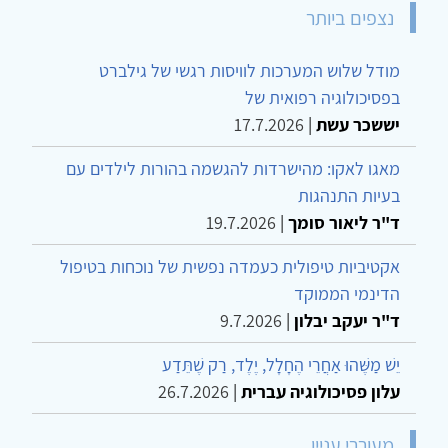
נצפים ביותר
מודל שלוש המערכות לוויסות רגשי של גילברט
בפסיכולוגיה רפואית של
יששכר עשת
|
17.7.2026
מאגו לאקו: מהישרדות להגשמה בהורות לילדים עם
בעיות התנהגות
ד"ר ליאור סומך
|
19.7.2026
אקטיביות טיפולית כעמדה נפשית של נוכחות בטיפול
הדינמי הממוקד
ד"ר יעקב יבלון
|
9.7.2026
יֵשׁ מַשֶּׁהוּ אַחֲרֵי הֶחָלָל, יֶלֶד, רַק שֶׁתֵּדַע
עלון פסיכולוגיה עברית
|
26.7.2026
מעוררי עניין