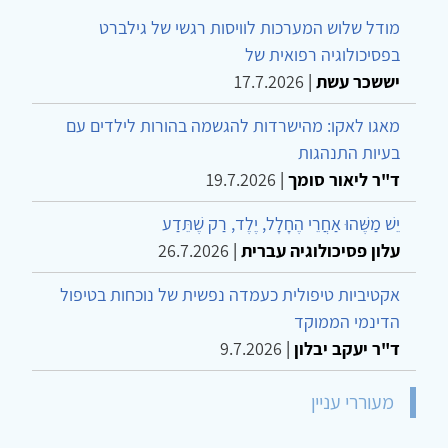
מודל שלוש המערכות לוויסות רגשי של גילברט
בפסיכולוגיה רפואית של
יששכר עשת
|
17.7.2026
מאגו לאקו: מהישרדות להגשמה בהורות לילדים עם
בעיות התנהגות
ד"ר ליאור סומך
|
19.7.2026
יֵשׁ מַשֶּׁהוּ אַחֲרֵי הֶחָלָל, יֶלֶד, רַק שֶׁתֵּדַע
עלון פסיכולוגיה עברית
|
26.7.2026
אקטיביות טיפולית כעמדה נפשית של נוכחות בטיפול
הדינמי הממוקד
ד"ר יעקב יבלון
|
9.7.2026
מעוררי עניין