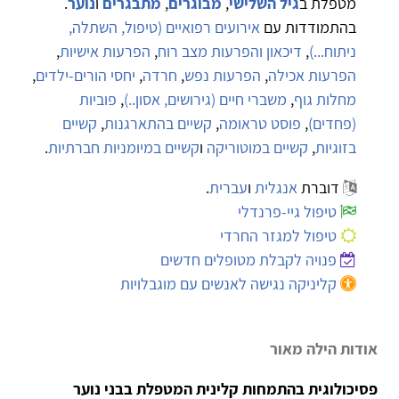
מטפלת ב
גיל השלישי
,
מבוגרים
,
מתבגרים
ו
נוער
.
בהתמודדות עם
אירועים רפואיים (טיפול, השתלה,
ניתוח...)
,
דיכאון והפרעות מצב רוח
,
הפרעות אישיות
,
הפרעות אכילה
,
הפרעות נפש
,
חרדה
,
יחסי הורים-ילדים
,
מחלות גוף
,
משברי חיים (גירושים, אסון..)
,
פוביות
(פחדים)
,
פוסט טראומה
,
קשיים בהתארגנות
,
קשיים
בזוגיות
,
קשיים במוטוריקה
ו
קשיים במיומניות חברתיות
.
דוברת
אנגלית
ו
עברית
.
טיפול גיי-פרנדלי
טיפול למגזר החרדי
פנויה לקבלת מטופלים חדשים
קליניקה נגישה לאנשים עם מוגבלויות
אודות הילה מאור
פסיכולוגית בהתמחות קלינית ה
מטפלת בבני נוער