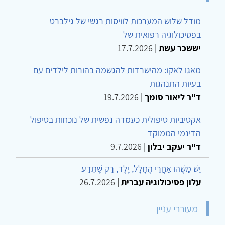
מודל שלוש המערכות לוויסות רגשי של גילברט
בפסיכולוגיה רפואית של
יששכר עשת
|
17.7.2026
מאגו לאקו: מהישרדות להגשמה בהורות לילדים עם
בעיות התנהגות
ד"ר ליאור סומך
|
19.7.2026
אקטיביות טיפולית כעמדה נפשית של נוכחות בטיפול
הדינמי הממוקד
ד"ר יעקב יבלון
|
9.7.2026
יֵשׁ מַשֶּׁהוּ אַחֲרֵי הֶחָלָל, יֶלֶד, רַק שֶׁתֵּדַע
עלון פסיכולוגיה עברית
|
26.7.2026
מעוררי עניין