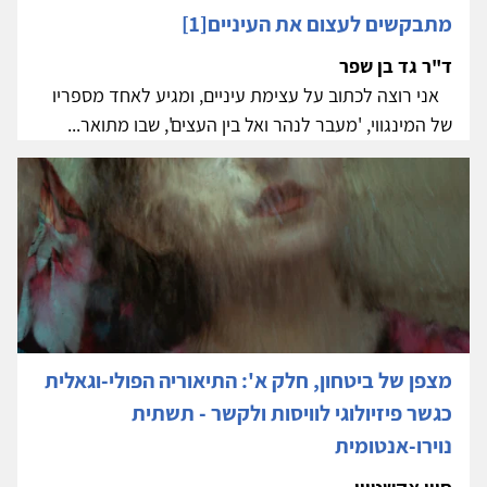
מתבקשים לעצום את העיניים[1]
ד"ר גד בן שפר
אני רוצה לכתוב על עצימת עיניים, ומגיע לאחד מספריו
של המינגווי, 'מעבר לנהר ואל בין העצים', שבו מתואר...
מצפן של ביטחון, חלק א': התיאוריה הפולי-וגאלית
כגשר פיזיולוגי לוויסות ולקשר - תשתית
נוירו-אנטומית