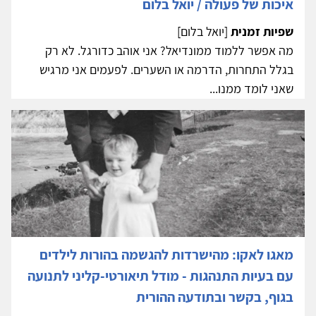
איכות של פעולה / יואל בלום
שפיות זמנית
[יואל בלום]
מה אפשר ללמוד ממונדיאל? אני אוהב כדורגל. לא רק
בגלל התחרות, הדרמה או השערים. לפעמים אני מרגיש
שאני לומד ממנו...
מאגו לאקו: מהישרדות להגשמה בהורות לילדים
עם בעיות התנהגות - מודל תיאורטי-קליני לתנועה
בגוף, בקשר ובתודעה ההורית