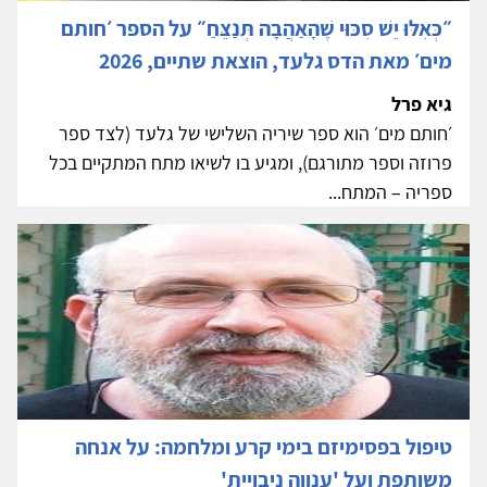
״כְּאִלּוּ יֵשׁ סִכּוּי שֶׁהָאַהֲבָה תְּנַצֵּחַ״ על הספר ׳חותם
מים׳ מאת הדס גלעד, הוצאת שתיים, 2026
גיא פרל
׳חותם מים׳ הוא ספר שיריה השלישי של גלעד (לצד ספר
פרוזה וספר מתורגם), ומגיע בו לשיאו מתח המתקיים בכל
ספריה – המתח...
טיפול בפסימיזם בימי קרע ומלחמה: על אנחה
משותפת ועל 'ענווה ניבויית'