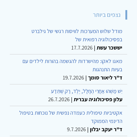
נצפים ביותר
מודל שלוש המערכות לוויסות רגשי של גילברט
בפסיכולוגיה רפואית של
יששכר עשת
|
17.7.2026
מאגו לאקו: מהישרדות להגשמה בהורות לילדים עם
בעיות התנהגות
ד"ר ליאור סומך
|
19.7.2026
יֵשׁ מַשֶּׁהוּ אַחֲרֵי הֶחָלָל, יֶלֶד, רַק שֶׁתֵּדַע
עלון פסיכולוגיה עברית
|
26.7.2026
אקטיביות טיפולית כעמדה נפשית של נוכחות בטיפול
הדינמי הממוקד
ד"ר יעקב יבלון
|
9.7.2026