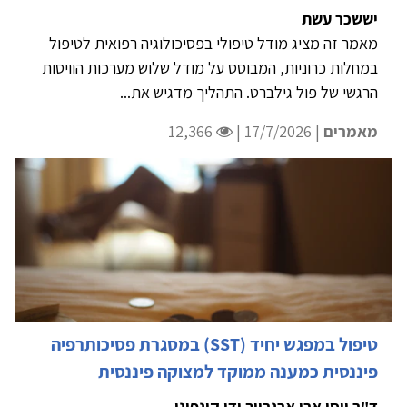
יששכר עשת
מאמר זה מציג מודל טיפולי בפסיכולוגיה רפואית לטיפול
במחלות כרוניות, המבוסס על מודל שלוש מערכות הוויסות
הרגשי של פול גילברט. התהליך מדגיש את...
מאמרים
| 17/7/2026 |
12,366
טיפול במפגש יחיד (SST) במסגרת פסיכותרפיה
פיננסית כמענה ממוקד למצוקה פיננסית
ד"ר יוסי ארן ארנרייך ודן קונפינו