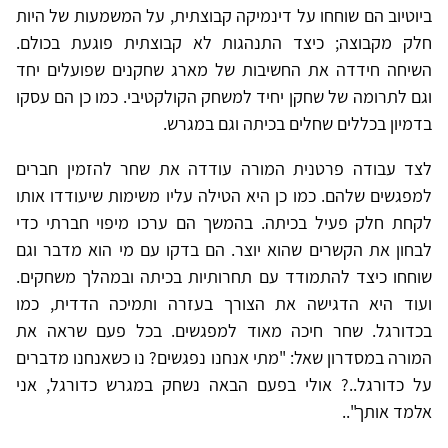
ביוטיוב הם שוחחו על דינמיקה קבוצתית, על המשמעות של היות
חלק מקבוצה; כיצד התנהגות לא קבוצתית פוגעת בכולם.
השיחה חידדה את החשיבות של מארג שחקנים שפועלים יחד
וגם לתרומה של שחקן יחיד למשחק הקולקטיבי. כמו כן הם עסקו
בדמיון בכללים שחלים בכיתה וגם במגרש.
לצד עבודה פרטנית המורה עודדה את שחר להזמין חברים
למפגשים שלהם. כמו כן היא הטילה עליו משימות שיעודדו אותו
לקחת חלק פעיל בכיתה. בהמשך הם ערכו מיפוי חברתי כדי
לבחון את הקשרים שהוא יוצר. הם בדקו עם מי הוא מדבר וגם
שוחחו כיצד להתמודד עם תחרותיות בכיתה ובמהלך משחקים.
ועוד היא הדגישה את הצורך בעזרה ותמיכה הדדית, כמו
בכדורגל. שחר חיכה מאוד למפגשים. בכל פעם שראה את
המורה במסדרון שאל: "מתי אנחנו נפגשים? נו כשאנחנו מדברים
על כדורגל..? אולי בפעם הבאה נשחק במגרש כדורגל, אני
אלמד אותך"..