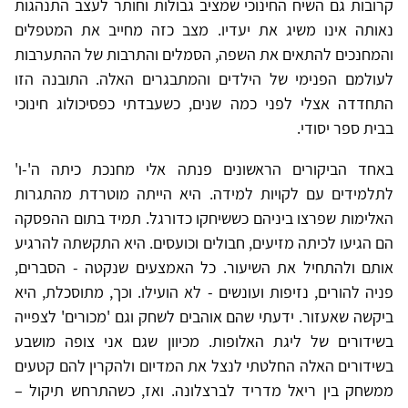
קרובות גם השיח החינוכי שמציב גבולות וחותר לעצב התנהגות
נאותה אינו משיג את יעדיו. מצב כזה מחייב את המטפלים
והמחנכים להתאים את השפה, הסמלים והתרבות של ההתערבות
לעולמם הפנימי של הילדים והמתבגרים האלה. התובנה הזו
התחדדה אצלי לפני כמה שנים, כשעבדתי כפסיכולוג חינוכי
בבית ספר יסודי.
באחד הביקורים הראשונים פנתה אלי מחנכת כיתה ה'-ו'
לתלמידים עם לקויות למידה. היא הייתה מוטרדת מהתגרות
האלימות שפרצו ביניהם כששיחקו כדורגל. תמיד בתום ההפסקה
הם הגיעו לכיתה מזיעים, חבולים וכועסים. היא התקשתה להרגיע
אותם ולהתחיל את השיעור. כל האמצעים שנקטה - הסברים,
פניה להורים, נזיפות ועונשים - לא הועילו. וכך, מתוסכלת, היא
ביקשה שאעזור. ידעתי שהם אוהבים לשחק וגם 'מכורים' לצפייה
בשידורים של ליגת האלופות. מכיוון שגם אני צופה מושבע
בשידורים האלה החלטתי לנצל את המדיום ולהקרין להם קטעים
ממשחק בין ריאל מדריד לברצלונה. ואז, כשהתרחש תיקול –