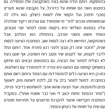
בהפסקות. רותם הודה שהוא בוכה כשהקבוצה שלו מפסידה. גם
במפגש השני הם שוחחו על כדורגל, על הקבוצה שהוא מעריץ
(מכבי חיפה) ועל הקושי שלו לשאת כישלון. הוא גילה לה
שבמשפחתו מכנים 'לוזר' מי שמפסיד וגם עורכים ריקוד שמלגלג
עליו. במפגש השלישי היא ביקשה ממנו לפתור שני מבוכים,
האחד פשוט והשני מורכב. בהתחלה הוא התלהב אבל
כשהתקשה, התייאש ולא רצה לנסות שוב. המחנכת הציעה לנסות
שנית, "תזכור שזה רק מבוך ולפני רגע פתרת אחד. רותם החל
לדבר לעצמו, שר לעצמו שיר ומצב רוח השתנה, אף שגם כעת
לא הצליח לפתור את הבעיה. גם במפגשים הבאים הם שיחקו
במשחקי קופסה וגם הפעם היא עזרה לו להתמודד עם כישלונות.
כמו כן היא הציעה כלים להתמודדות עם הפסד ורותם רשם אותם
במחברת. למשל לספור בלב עד 10, ללכת לשתות מים, לשטוף
פנים ולהתפנות. ועוד הצעה שהוא אהב: להשתמש בדיבור פנימי,
("מחר ההפסד פחות יכאב לי ואני כבר אשכח אותו"). במקביל
המחנכת הקדישה שיעור להקרנת סרטונים על תחרויות ספורט
עם שיח על חוויות של ניצחון והפסד.