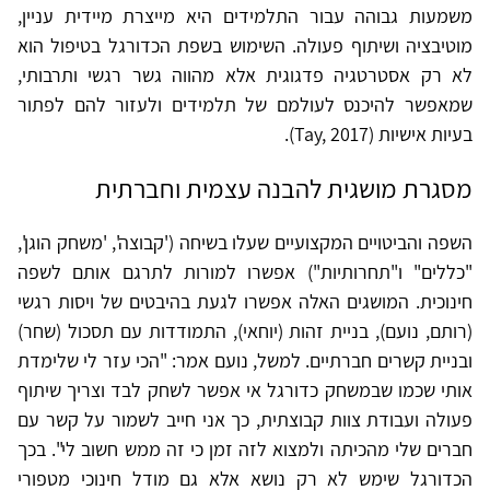
משמעות גבוהה עבור התלמידים היא מייצרת מיידית עניין,
מוטיבציה ושיתוף פעולה. השימוש בשפת הכדורגל בטיפול הוא
לא רק אסטרטגיה פדגוגית אלא מהווה גשר רגשי ותרבותי,
שמאפשר להיכנס לעולמם של תלמידים ולעזור להם לפתור
בעיות אישיות (Tay, 2017).
מסגרת מושגית להבנה עצמית וחברתית
השפה והביטויים המקצועיים שעלו בשיחה ('קבוצה', 'משחק הוגן',
"כללים" ו"תחרותיות") אפשרו למורות לתרגם אותם לשפה
חינוכית. המושגים האלה אפשרו לגעת בהיבטים של ויסות רגשי
(רותם, נועם), בניית זהות (יוחאי), התמודדות עם תסכול (שחר)
ובניית קשרים חברתיים. למשל, נועם אמר: "הכי עזר לי שלימדת
אותי שכמו שבמשחק כדורגל אי אפשר לשחק לבד וצריך שיתוף
פעולה ועבודת צוות קבוצתית, כך אני חייב לשמור על קשר עם
חברים שלי מהכיתה ולמצוא לזה זמן כי זה ממש חשוב לי". בכך
הכדורגל שימש לא רק נושא אלא גם מודל חינוכי מטפורי