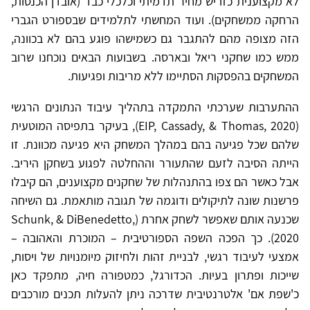
לא מקצוענית כזו יש מחיר תדמיתי וכלכלי כבד (אובדן הכנסות,
הרחקה ממשחקים). ועוד המחשתי לתלמידים שבספורט הגברי
הזה מצופה מהם להתגבר גם כשמישהו פוגע בהם לא בכוונה,
ממש כמו שחקני ריאל ובארסה. בשבועות הבאים נוכחנו שרוב
המשחקים בהפסקות הסתיימו ללא מריבות ופגיעות.
ההתערבות שערכתי התמקדה בתהליך עיבוד הנתונים הרגשי
(EIP, Cassady, & Thomas, 2020), בעיקר בתפיסה המוטעית
שלהם שכל פגיעה בהם במהלך המשחק היא פגיעה מכוונת. זו
הייתה הסיבה לזעם שהתעורר וההחלטה לפגוע בשחקן היריב.
אבל כאשר הם צפו בהתנהלות של שחקנים מקצוענים, הם קיבלו
פרשנות שונה לתיקולים ודוגמה של תגובה מותאמת. גם השיחה
שכנעה אותם שאפשר לשחק אחרת (Schunk, & DiBenedetto,
2020). כך הפכה השפה הספורטיבית – המוכרת והאהובה –
אמצעי לעיבוד רגשי, לבניית זהות ולחיזוק מיומנויות של ויסות,
שייכות ופתרון בעיות. הכדורגל, כמטפורה חיה, מתפקד כאן
כ'שפת אם' אלטרנטיבית שדרכה ניתן להעלות תכנים מורכבים