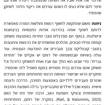
שלימד את אחיו ואביו את השיטה שהמחנכת לימדה אותו וגם
סיפר להם שלא נעים לו כשהם עורכים את ריקוד הלוזר לשחקן
שהפסיד.
ניתוח
: משום שהתקשה לחשוף רגשות וחולשות המורה מאפשרת
לרותם לשתף אותה בהדרגה אודות התנסויות בניצחונות
וכישלונות. בנוסף הם מְתַרְגְּלִים מצבי תחרות באמצעות משחקי
קופסה ומילוי מבוכים, מהלכים שמשחזרים את הרגשות והתגובות
במצבי קונפליקט ובכך מגבירים את המודעות העצמית. עוד
עולה בשיחות שבמשפחתו של רותם יש אקלים של 'תחרות
גברית': מדי שבוע הוא הולך עם אביו ואחיו למשחקי כדורגל וכל
משחק שהם עורכים בבית מסתיים בטקס משפיל לזה שהפסיד.
מחקרים הראו שכישורי הוויסות הרגשי מתפתחים מתוך הערכים
שהורים מעבירים לילדיהם באמצעות תמיכה, הדרכה ודוגמה
אישית. נמצא שככל שילדים מתבגרים כך גדלה השפעת התרבות
המשפחתית ובעיקר השפעת האב, הרבה יותר מזו של האם
(Kiel, & Kalomiris, 2015). במקרה של רותם, התחרותיות