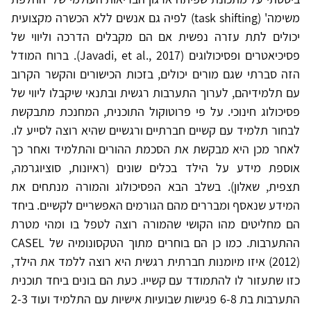
משימה' (task shifting) לפיה גם אנשים ללא הכשרה מקצועית
יכולים לתת עזרה נפשית אם הם מקבלים הדרכה וליווי של
פסיכיאטרים ופסיכולוגים (Javadi, et al., 2017). ברוח המודל
הזה סברתי שגם מורים יכולים, בזכות הכישורים והקשר הקרוב
עם תלמידיהם, לערוך התערבות רגשית ובתנאי שיקבלו ליווי של
פסיכולוג חינוכי. על פי פרוטוקול התוכנית, המחנכת מתבקשת
לבחור תלמיד עם קשיים חברתיים ורגשיים שהיא רוצה לסייע לו.
לאחר מכן היא מבקשת את הסכמת ההורים והתלמיד ואחר כך
אוספת מידע על הילד בכלים שונים (ראיונות, סוציוגרמה,
תצפית, שאלון). בשלב הבא הפסיכולוג והמורה מנתחים את
המידע שנאסף ומבררים מהם הגורמים האפשריים לקשיים. ביחד
הם מחליטים מהו הקושי שהמורה רוצה לטפל בו ומהי מטרת
ההתערבות. כמו כן הם בוחרים מתוך הטקסונומיה של CASEL
(2012) איזו מיומנות חברתית רגשית היא רוצה ללמד את הילד,
כזו שתעזור לו להתמודד עם קשייו. כעת הם בונים ביחד תוכנית
התערבות בת 6-8 פגישות שבועיות אישיות עם התלמיד ועוד 2-3