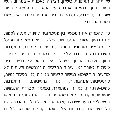
של תחרות, תוקפנות, כישלון, הצלחה ונאמנות – במרחב רגשי
בטוח ותומך. במאמר אתבסס על התערבויות פסיכו-פדגוגיות
שערכנו עם ארבעה תלמידים בבית ספר יסודי, בהן השתמשנו
בשפת הכדורגל.
כדי להמחיש את הממשק בין פסיכולוגיה לחינוך, אנסה למַפּוֹת
את הדמיון והשוני בהתערבויות האלה. טיפול נפשי מתבצע על
ידי מטפלים מוסמכים במסגרת טיפולית מוסדרת. התערבות
פסיכו-פדגוגית, נערכת על ידי דמויות מחנכות – בעיקר מורים –
בתוך מערכת החינוך. טיפול נפשי מבוסס על בניית ברית
טיפולית לאורך זמן, עיבוד תהליכים תוך־נפשיים ולעיתים לא
מודעים, תוך שימוש בגישות קליניות מגוונות (כגון פסיכודינמיות,
קוגניטיביות־התנהגותיות או נרטיביות). התערבות
פסיכו-פדגוגית, כמו זו שמתוארת במאמר, מבררת התנסויות
יומיומיות ומקנה מיומנויות שמטפחות שינוי התנהגותי, חברתי או
רגשי, ללא נגיעה ישירה בעולמו הפנימי של הילד. ההגדרה הזו
רלוונטית גם לעבודתם של מאמני קבוצות ספורט לילדים