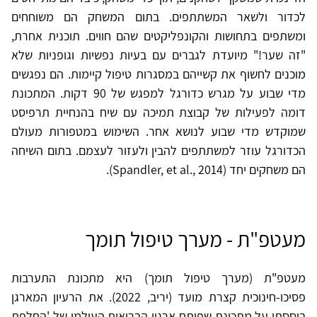
לכדור ולשאר המשתתפים. בתום המשחק הם משוחחים
ומשתפים בתחושות והקונפליקטים שהם חווים. תוכנית אחרת,
"זה שער!" מיועדת לגברים עם בעיות נפשיות וגופניות שלא
מוכנים לחשוף את קשייהם במסגרות טיפול קיימות. הם נפגשים
מדי שבוע על מגרש כדורגל למפגש של 90 דקות. המתכונת
דומה לפעילות של קבוצת תמיכה עם שיח בהנחיית תרפיסט
שמוקדש מדי שבוע לנושא אחר. השימוש במטפורות מעולם
הכדורגל עוזר למשתתפים להבין ולעזור לעצמם. בתום השיחה
הם משחקים יחד (Spandler, et al., 2014).
מעטפ"ת - מערך טיפול תומך
מעטפ"ת (מערך טיפול תומך) היא מתכונת התערבות
פסיכו-חינוכית קצרת מועד (יריב, 2022). את הרעיון המארגן
ביססתי על מתכונת שפיתח ארגון הבריאות העולמי של 'החלפת