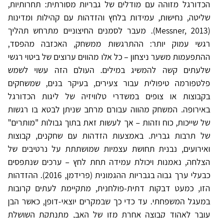
הכדורגל מזוהה עם מודלים של גבריות מסורתית: תחרותיות,
שליטה, נחישות, עמידות בלחץ והזדהות עם קהילות ומדינות
(Messner, 2013). מעבר לסמנים החיצוניים מתרחש תהליך
רגשי עמוק יותר: ההתרגשות ממשחק, האכזבה מהפסד,
ההתפעמות משער ניצחון – כל אלו מהווים ערוצים של ביטוי רגשי
שלעתים קשה להמשיג במילים. העולם הזה עשוי לשמש
פלטפורמה טיפולית עבור צעירים, בעיקר בנים, שמשחקים
בקבוצות או צופים במשדרי טלוויזיה של ליגות הכדורגל
באירופה. המשחק מהווה עבורם מרחב שניתן לבטא בו רגשות
של שייכות, כוח וזהות – אך לעשות זאת בתוך גבולות "מותרים"
של תרבות גברית. באמצעות הזדהות עם שחקנים, קבוצות
ואירועים, נבנית תחושת עצמיות שמושתתת על נרטיבים של
הצלחה, נאמנות ויכולת עמידה תחת לחץ – ערכים שנתפסים
כבעלי ערך גבוה בגבריות ההגמונית (פרידמן, 2016). ההזדהות
הזו, כמעט דבקות דתית-פולחנית, מתקיימת לעתים קרובות
במעגל המשפחתי. עד כדי כך שבמקרים יוצאי-דופן, כאשר הבן
עובר לאהוד קבוצה אחרת מזו של האב, מתנתקת השושלת