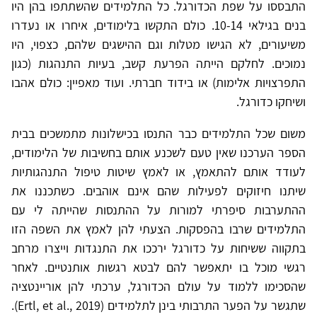
התבססו על שפת הכדורגל. כל התלמידים שהשתתפו בהן היו
בנים בגילאי 10-14. כולם התקשו בלימודים, איחרו או נעדרו
משיעורים, לא הגישו מטלות וגם ההישגים שלהם, כצפוי, היו
נמוכים. לחלקם הייתה הפרעת קשב, בעיות התנהגות (כגון
התפרצויות אלימות) או בידוד חברתי. ועוד מאפיין: כולם אהבו
ושיחקו כדורגל.
משום שכל התלמידים כבר התנסו בכישלונות מתמשכים בבית
הספר הערכנו שאין טעם לשכנע אותם בחשיבות של הלימודים,
לעודד אותם להתאמץ, או לאמץ שיטות טיפול התנהגותיות
שיתנו חיזוקים לפעילות שהם אינם אוהבים. כשתכננו את
ההתערבות סיפרתי למורות על ההתנסות שהייתה לי עם
התלמידים שרבו בהפסקות. הצעתי להן לאמץ את השפה הזו
בתקווה ששיחות על כדורגל ירככו את התנגדות וייצרו מרחב
רגשי מוכל בו יתאפשר להם לבטא רגשות אותנטיים. לאחר
שהסכימו ללמוד על עולם הכדורגל, ערכתי להן אוריינטציה
שתגשר על הפער התרבותי בינן לתלמידים (Ertl, et al., 2019).