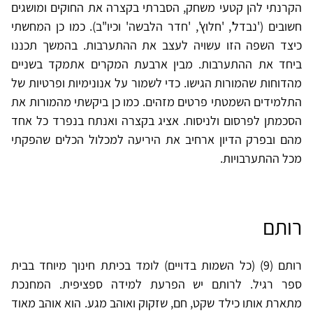
הקרנתי להן קטעי משחק, הסברתי בקצרה את החוקים ומושגים
חשובים ('נבדל', 'חלוץ', 'חדר הלבשה' וכיו"ב). כמו כן המחשתי
כיצד השפה הזו עשויה לעצב את ההתערבות. בהמשך תכננו
ביחד את ההתערבות. מבין ארבעת המקרים אתמקד בשניים
מהדוחות שהמורות הגישו. כדי לשמור על אנונימיות ופרטיות של
התלמידים השמטתי פרטים מזהים. כמו כן ביקשתי מהמורות את
הסכמתן לפרסום ולניסוח. אציג בקצרה ואנתח בנפרד כל אחד
מהם ובפרק הדיון ארחיב את היריעה למכלול הכלים שהפקתי
מכל ההתערבויות.
רותם
רותם (9) (כל השמות בדויים) לומד בכיתת חינוך מיוחד בבית
ספר רגיל. לרותם יש הפרעת למידה ספציפית. המחנכת
מתארת אותו כילד שקט, חם, שזקוק ואוהב מגע. הוא אוהב מאוד