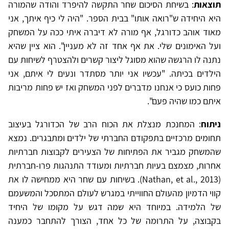
תוצאות
: בשיחת הסיכום שחר התקשה להיפרד והודה שהמורה
היא היחידה ש"רואה אותו" בבית הספר. "היה לי כיף איתך, אני
מאוד אוהב כדורגל, אף מורה לא דיברה איתי ככה על המשחק
ועל האימונים שלי. את אף אחד זה לא מעניין". הוא ציין שהיא
נתנה לו הרגשה שהוא מסוגל ליצור קשרים ולהצטרף לשיחות עם
הילדים בכיתה. "עכשיו אני יותר מסתדר ונעים לי איתם, אני
פחות כועס כי אנחנו מדברים לפני המשחק ואז יש פחות מריבות
איתם כמו שהיה פעם".
ניתוח
: המחנכת מנצלת את הכוח הרב של הכדורגל בעיצוב
תחומים מרכזיים בתפקודם החברתי של ילדים ומתבגרים. נמצא
שהמשחק מגביר את הפתיחות של הצעירים לקבוצות חברתיות
אחרות, מצמצם בעיות חברתיות ומעודד התנהגות פרו-חברתית
(Nathan, et al., 2013). בשיחות עם שחר היא ממחישה לו את
קווי הדמיון מהעולם החווייתי במגרש לעולם המתסכל והמשעמם
של הלמידה. במיוחד היא שמה דגש על מקומו של היחיד
בקבוצה, על התרומה של כל אחד, הצורך להתחבר כמענה