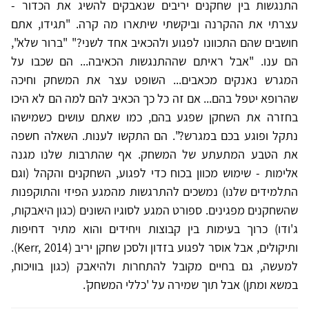
התנגשות בין שחקנים יריבים שנאבקים להשיג את הכדור -
עצרתי את ההקרנה וביקשתי שיתארו מה קרה. "תגידו, אתם
חושבים שהם התכוונו לפגוע ולהכאיב אחד לשני?" "ברור שלא",
הם ענו. "אבל ראיתם שההתנגשות הכאיבה... הם שכבו על
המגרש נאנקים מכאבים... השופט עצר את המשחק וחיכה
שהרופא יטפל בהם... אם זה כל כך הכאיב להם למה הם לא היכו
בחזרה את השחקן שפגע בהם, כמו שאתם עושים כשמישהו
נתקל ופוגע בכם במגרש?". הם התקשו לענות. השאלה חשפה
את הטבע המתעתע של המשחק. אף שהתרבות שלנו מגנה
אלימות - שימוש מכוון בכוח כדי לפגוע, השחקנים והקהל (וגם
התלמידים שלנו) נמשכים להתרגשות מהמגע הפיזי והתוקפנות
שהשחקנים מפגינים. ספורט המגע לסוגיו השונים (כגון היאבקות,
ג'ודו) כרוך בעימות בין קבוצות ויחידים והוא מתיר דחיפות
ותיקולים, אבל אוסר לפגוע בזדון ולסכן שחקן יריב (Kerr, 2014).
למעשה, גם בחיים מקובל להתחרות ולהיאבק (כגון בוויכוח,
במשא ומתן) אבל תוך שמירה על 'כללי המשחק'.