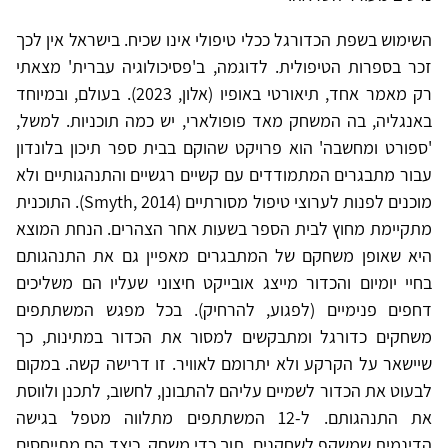
השימוש בשפת הכדורגל ככלי טיפולי אינו שכיח. בישראל אין לכך
זכר בספרות הטיפולית. לדוגמה, ב'פסיכולוגיה עברית' מצאתי
רק מאמר אחד, תיאורטי באופיו (אלון, 2023). בעולם, ובמיוחד
באנגליה, בה המשחק מאד פופולארי, יש כמה תוכניות. למשל,
'ספורט ומחשבה' הוא פרויקט שהוקם בבית ספר תיכון בלונדון
עבור מתבגרים המתמודדים עם קשיים רגשיים והתנהגותיים ולא
מוכנים לפנות לערוצי טיפול מסורתיים (Smyth, 2014). התוכנית
מתקיימת מחוץ לבית הספר בשעות אחר הצהרים. הנחת המוצא
היא שאופן משחקם של המתבגרים מאפיין גם את התנהגותם
בחיי יומיום והכדור מייצג אובייקט חיצוני שעליו הם משליכים
דחפים פנימיים (לפגוע, להרחיק). בכל מפגש המשתתפים
משחקים כדורגל ומתבקשים למסור את הכדור במתינות, כך
שיישאר על הקרקע ולא יתרומם לאוויר. זו דרישה קשה. במקום
לבעוט את הכדור לשמיים עליהם להתבונן, לחשוב, לתכנן ולווסת
את התנהגותם. ל-12 המשתתפים מתלווה מטפל בגישה
הדינמית שמשקף לשחקנים, תוך כדי משחק, כיצד הם מתייחסים