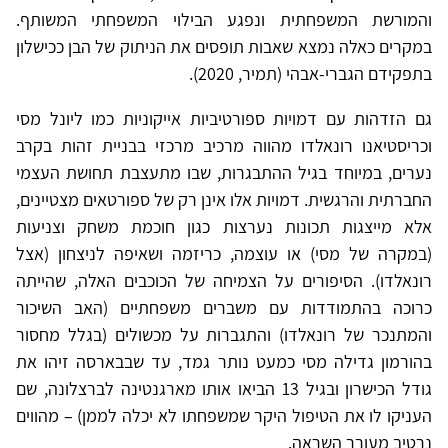
והמורשת המשפחתית ונפגע הבילוי המשפחתי המשותף.
במקרים כאלה נמצא שאבות תופסים את הניתוק של הבן ככישלון
בתפקידם הגברי-אבהי (תמיר, 2020).
גם הזדהות עם דמויות ספורטיביות אייקוניות כמו ליונל מסי
וכריסטיאנו רונאלדו מהווה מרכיב מרכזי בבניית זהות בקרב
נערים, במיוחד בגיל ההתבגרות, שבו מתעצבת תחושת העצמי
החברתית והרגשית. דמויות אלו אינן רק של ספורטאים מצטיינים,
אלא מייצגות תכונות נערצות כגון חוכמת משחק וצניעות
(במקרה של מסי) או עוצמה, כריזמה ושאיפה לניצחון (אצל
רונאלדו). הסיפורים על הצמיחה של הכוכבים האלה, שהייתה
כרוכה בהתמודדות עם משברים משפחתיים (האב השיכור
והמתנכר של רונאלדו) והתגברות על מכשולים (בגלל מחסור
בהורמון גדילה מסי כמעט נותר גמד, עד שבבארסה זיהו את
גודל הכישרון ובגיל 13 הביאו אותו מארגנטינה לברצלונה, שם
העניקו לו את הטיפול היקר שמשפחתו לא יכלה לממן) – מהווים
נרטיב מעורר השראה.