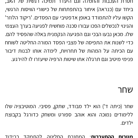
חסרת העכבות והחמלה וגם היעדר תמיכה רגשית של האב,
ביחד עם (כנראה) איחור בהתפתחות של כישורי הוויסות הרגשי,
הקשו עליו להתמודד באופן אדפטיבי עם הפסדים. 'ריקוד הלוזר'
והגינוי לנכשלים הפכו עבורו סכנה מוחשית לפגיעה בערך העצמי
שלו. מכאן נבעו הבכי וגם הפגיעה הנקמנית באלה שהפסיד להם.
כדי לשנות את התפיסה של מצבי הפסד המורה החליטה לשוחח
עם הכיתה על המהות של תחרויות, לימדה אותו לבנות דיבור
פנימי מיטיב וגם תרגלה אתו שיטות הרפיה שיעזרו לו להירגע.
שחר
שחר (כיתה ד') הוא ילד מבודד, שתקן, פסיבי. המוטיבציה שלו
ללימודים נמוכה והוא אוהב ספורט ומשחק כדורגל בקבוצת
ילדים.
מטרות ההתערבות
: המחנכת החליטה להתמקד בבידוד