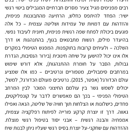
רבים מפנימים מגיל צעיר מסרים חברתיים המגבילים ביטוי רגשי
ישיר: הפחד להיתפס כחלש, הרתיעה מהתבוננות פנימית,
והזדהות עם דמויות של עמידות ושליטה עצמית – כל אלה
פוגעים ביכולת לפתח שפה רגשית פנימית, חיונית לעיבוד נפשי.
בהיעדר מילים, רגשות מתבטאים בגוף, בהתנהגות או דרך
השלכה – ולעיתים קרובות בתוקפנות. המפגש הטיפולי במקרים
אלו אינו יכול להישען על שיחה חינוכית (בירור הנסיבות, הגדרת
גבולות, הסבר על חומרת ההתנהגות), אלא דורש שימוש
במרחבים סימבוליים, מטפוריים ונרטיביים – כמו אלו שמציע
עולם הכדורגל (אפטר, 2015). נרטיבים מעולם הכדורגל, למשל,
יכולים לשמש גשר בין עולמם החיצוני המוכר לבין המרחב
הטיפולי הפנימי – בכך הם מאפשרים לדבר על קונפליקטים,
פחדים, כישלונות או הצלחות תוך חוויה של שליטה, הנאה ואפילו
גאווה. דרך זו יוצרת קרקע פורייה לפיתוח רפלקציה עצמית,
אמפתיה והבנה רגשית – אבני יסוד בטיפול רגשי מוצלח.
ההזדהות עם שחקני-על יוצרת בסיס רגשי שעליו ניתן לבנות שיח