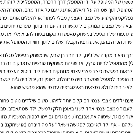
הכרה (recognition) של המטופל על ידי המטפל; דרך ההכרה, המטפל יכול לזה
מטופל, תוך שמירה על דיאלוג אותנטי עם כל אחד מהם. המטרה היא 
פליקט והקיטוע של מצבי העצמי, מבלי לפתור או להעלים אותם. פרנ
באה של מצבים מנותקים לתקשורת זה עם זה בתוך מערכת יחסים בינ
תתפות של המטפל במשחק מאפשרת מקום בטוח להביא אליו את מצ
שרת הכרה בהם, אינטגרציה וקבלה שלהם לתוך חוויית המטופל את עצ
רך תיאור מקרה של ג'ים, ילד חרד בן שבע, שבמשחק בטיפול מגלם א
לי) מהמטפל להיות טרף, ואז שניהם משחקים טורפים שנאבקים זה בז
אות בפגישה כיצד מצבי עצמי מנותקים באים לידי ביטוי: העצמי האג
ת הופכת למטפל שמשחק חיה מבוהלת. באופן זה, יכול היה ג'ים לגשת
א-נוחים לו ולא נמצאים באינטגרציה עם מי שהוא מרגיש שהוא.
ם ילדים מצבי עצמי הם קלים יותר לזיהוי, משום שילדים נוטים פחות
לעבור ממצב עצמי אחד לשני באופן חלק (למשל, ילד שמתאכזב, סביר
שר מבוגר, שיסווה את אכזבתו). מבוגרים גם ייטו לכפות המשכיות מזוי
שלהם – אף ילד לא יכנס לפגישה וישאל "על מה דיברנו (או שיחקנו) ב
שמבוגרים עושים לעתים. הוא מוסיף שטיפול במבוגרים הוא מילולי יות