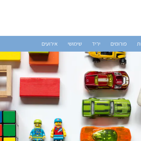
ת
פורומים
יריד
שימושי
אירועים