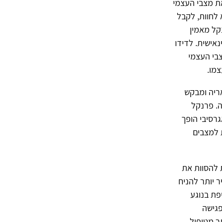
ות את מצבי העצמי
לחוות, לקבל
קל מאמין
אישית. לדידו
בי העצמי
מו.
ריה ומבקש
ה. פרנקל
רסיבי הופך
 למצבים
 להסוות את
 יותר להניח
פת בנוגע
פגישה
ר מטיפול