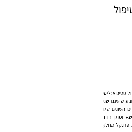
יפול
ל פסיכואנליטי
ובע שישנם שני
טי: (1) משחק, שהאספקטים השונים שלו
ין מצבי עצמי דיסוציאטיביים, סימבוליזציה והכרה, ו-(2) משא ומתן חוזר
לה. פרנקל מחלק