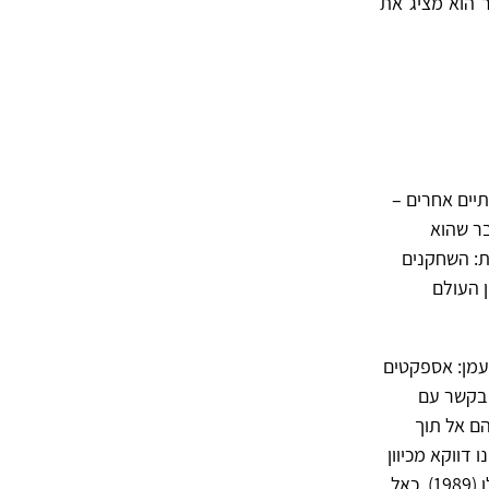
 הוא מציג את
יים אחרים –
ר שהוא
ת: השחקנים
 העולם
עמן: אספקטים
בקשר עם
ם אל תוך
דווקא מכיוון
שאנחנו יכולים גם להתנער מהם. הוא משווה זאת לחלומות, כפי שהתייחס אליהם קפלן (1989), כאל