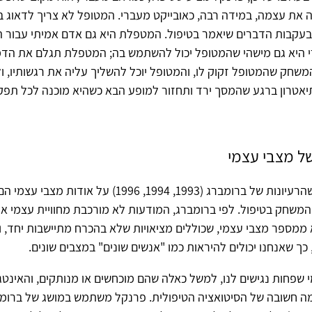
את עצמה, במידה רבה, כאובייקט מעברי. המטופל לא צריך לדאוג ב
בעקבות הדברים שיאמר בטיפול. המטפלת היא גם אדם אמיתי עבור 
י היא גם מישהי שהמטופל יכול להשתמש בה; המטפלת תגלם את הד
שחק שהמטופל זקוק לו, והמטופל יוכל להשליך עליה את רגשותיו, ו
אטרון ברגע שהמסך ירד ותחזור למופע הבא כשהיא מוכנה לכל תפקיד
של מצבי עצמי
פרנקל מסביר שהרעיונות של ברומברג (1993, 1994, 1996) על או
משחק בטיפול. לפי ברומברג, המודעות לא מורכבת מחוויית עצמי א
מספר מצבי עצמי, שכוללים מציאויות שלא בהכרח מתיישבות יחד, וי
 כך שאנחנו יכולים להיראות כמו "אנשים שונים" במצבים שונים.
 שפחות נגישים לנו, למשל כאלה שהם מוכחשים או מנותקים, והאינט