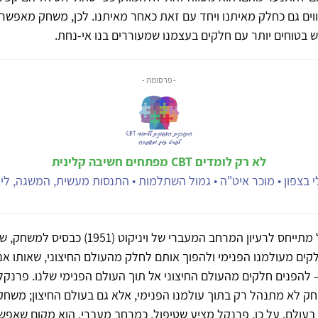
ווים גם כחלק מאיתנו ויחד עם זאת כאחר מאיתנו. לכן, משחק מאפשר 
 בטוחים יותר עם חלקים בעצמנו שמעוררים בנו אי-נחת.
- פרסומת -
לא רק לומדים CBT מפתחים חשיבה קלינית
 בצפון • מוכר איט"ה • גמול השתלמות • התנסות מעשית, המשגה, ליוו
בהמשך, פרנקל מתייחס לרעיון המרחב המעברי של ויניקוט (
ם מעולמנו הפנימי ולהפוך אותם לחלק מהעולם החיצוני, שאותו אנ
 להפנים חלקים מהעולם החיצוני אל תוך העולם הפנימי שלנו. פרנקל
חק לא מתנהל רק בתוך עולמנו הפנימי, אלא גם בעולם החיצון; משח
עולם. על כן, פרנקל מציע שטיפול, כמרחב מעברי, הוא מקום שאפש