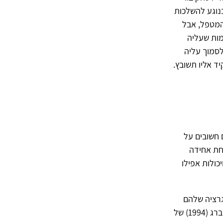
נוגע להשלכות
המטפל, אבל
מות שעליה
לסמוך עליה
 אליו תשובץ.
דות מצבי עצמי הם חשובים על
חת אחידה
כולות אפילו
גרציה שלהם
בחיינו היא משימה חשובה של הסיטואציה הטיפולית. פרנקל משתמש במושג של ברומברג (1994) של