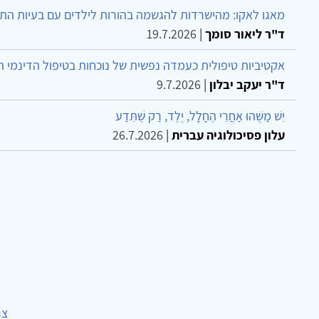
מאגו לאקו: מהישרדות להגשמה בהורות לילדים עם בעיות הת
ד"ר ליאור סומך
|
19.7.2026
אקטיביות טיפולית כעמדה נפשית של נוכחות בטיפול הדינמי 
ד"ר יעקב יבלון
|
9.7.2026
יֵשׁ מַשֶּׁהוּ אַחֲרֵי הֶחָלָל, יֶלֶד, רַק שֶׁתֵּדַע
עלון פסיכולוגיה עברית
|
26.7.2026
צר