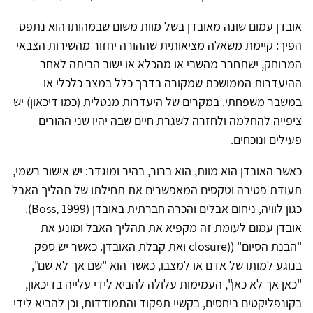
אובדן עמום שונה מאובדן בשל מוות משום שבמהותו הוא נתפס
הפיך: קיימת משאלה מציאותית שההורה יחזור מהשירות הצבאי
המרוחק, ישתחרר מהשבי או מהכלא או ישוב הביתה לאחר
ההיעדרות הממושכת שמקורה בדרך כלל במצב כלכלי או
במשבר משפחתי. במקרים של היעדרות מנטלית (כמו דיכאון) יש
ציפייה להחלמה ולחזרה לשגרת חיים שבה יהיו שני ההורים
פעילים ונוכחים.
כאשר האובדן הוא מוות, הוא ברור, בהיר ומוגדר: יש אישור רשמי,
תעודת פטירה וטקסים המאפשרים את תחילתו של תהליך האבל
כגון לוויה, ניחום אבלים והכרה חברתית באובדן (Boss, 1999).
אובדן עמום לעומת זה מקפיא את תהליך האבל ומונע את
"הבנת הסיום" ((closure ואת קבלת האובדן. כאשר יש ספק
בנוגע למותו של אדם או למצבו, כאשר הוא "שם אך לא שם",
"כאן אך לא כאן", העמימות עלולה להביא לידי עלייה בדיכאון,
בקונפליקטים ביחסים, בקשיי תפקוד והתמודדות, וכן להביא לידי