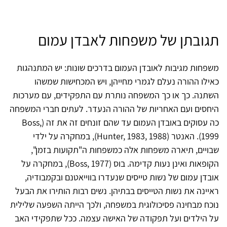
תגובתן של משפחות לאבדן עמום
משפחות מגיבות לאובדן העמום בדרכים שונות: יש המתנהגות
כאילו ההורה נעלם לגמרי מחייהן, ויש המכחישות שמשהו
השתנה. כך או כך המשפחה נותרת עם התפקידים, עם מערכות
היחסים ועם האחריות של ההורה הנעדר. לעתים חברי המשפחה
כה עסוקים באובדן העמום עד שהם זונחים זה את זה (Boss,
1999). האנטר (Hunter, 1983, 1988), במחקרה על ילדי
שבויים, תיארה משפחות אלה כמשפחות ה"תקועות בזמן",
הקופאות ואינן נעות קדימה. בוס (Boss, 1977), במחקרה על
אובדן עמום של נשות טייסים שנעדרו בווייאטנם ובקמבודיה,
ראיינה את נשות הטייסים בבתיהן. נשים רבות הותירו את הבעל
נוכח מבחינה פסיכולוגית במשפחה, ולכך הייתה השפעה שלילית
על הילדים ועל תפקודה של האישה עצמה. ככל שתפקידי האב