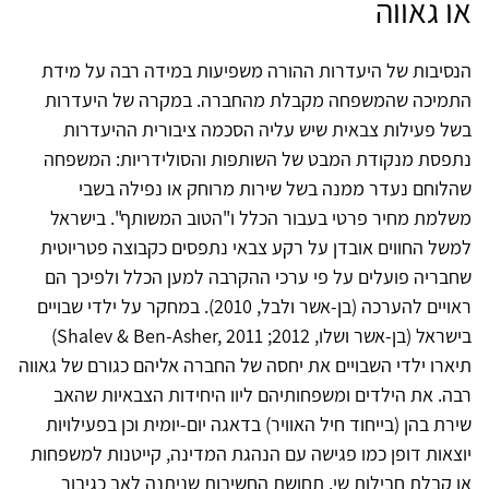
או גאווה
הנסיבות של היעדרות ההורה משפיעות במידה רבה על מידת
התמיכה שהמשפחה מקבלת מהחברה. במקרה של היעדרות
בשל פעילות צבאית שיש עליה הסכמה ציבורית ההיעדרות
נתפסת מנקודת המבט של השותפות והסולידריות: המשפחה
שהלוחם נעדר ממנה בשל שירות מרוחק או נפילה בשבי
משלמת מחיר פרטי בעבור הכלל ו"הטוב המשותף". בישראל
למשל החווים אובדן על רקע צבאי נתפסים כקבוצה פטריוטית
שחבריה פועלים על פי ערכי ההקרבה למען הכלל ולפיכך הם
ראויים להערכה (בן-אשר ולבל, 2010). במחקר על ילדי שבויים
בישראל (בן-אשר ושלו, 2012; Shalev & Ben-Asher, 2011)
תיארו ילדי השבויים את יחסה של החברה אליהם כגורם של גאווה
רבה. את הילדים ומשפחותיהם ליוו היחידות הצבאיות שהאב
שירת בהן (בייחוד חיל האוויר) בדאגה יום-יומית וכן בפעילויות
יוצאות דופן כמו פגישה עם הנהגת המדינה, קייטנות למשפחות
או קבלת חבילות שי. תחושת החשיבות שניתנה לאב כגיבור