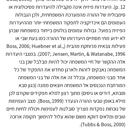
p. 12). היעדרות פיזית אינה מקבילה להיעדרות פסיכולוגית או
סימבולית של ההורה מהמערכת המשפחתית, ולכן הגבולות
העמומים הם אינדיקציה לתפקוד המשפחתי יותר מההיעדרות
הפיזית בפועל. גבולות עמומים בולטים בייחוד במשפחות שבהן
לא ידוע מתי תסתיים היעדרותו של ההורה כמו בעת שבי או
פעילות צבאית מרוחקת מהבית (Boss, 2006; Huebner et al.,
2007; Jensen, Martin, & Watanabe, 1996). במצבי היעדרות
אלה ההקשר של חיי המשפחה יכול להיות מבלבל שכן בני
המשפחה נאבקים לזהות ולארגן מחדש את התפקיד של כל
אחד מבני המשפחה, ובכלל זה את אלה של בני המשפחה
המורחבת הנכנסים אל המשפחה ויוצאים ממנה (כגון סבא
וסבתא, דודים או גיסים) מתוך רצון למלא תפקידים שקודם לכן
מילא באופן טבעי ההורה הנעדר (Boss, 1999). מצב העמימות
של נוכחות נפקדות מצריך סובלנות לעמימות ויכולת לחיות חיים
טובים ומלאים דווקא משום שהוא עלול להימשך תקופה ארוכה
(Tubbs & Boss, 2000).