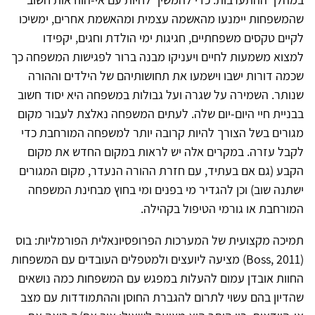
שהמשפחות יימנעו מהאשמה עצמית ומהאשמת אחרים, ימשיכו
לקיים טקסים משפחתיים, חגיגות ימי הולדת וחגים, יקפידו
למצוא משמעות לחיים ויעניקו מבנה ברור לפגישות המשפחה כך
שכמה דורות ישבו וישמעו את תחושותיהם של הילדים וההורה
שנותר. השמירה על שגרה ועל גבולות במשפחה היא יסוד חשוב
בבניית חיי היום-יום שלה. לעתים המשפחה נאלצת לעבור מקום
מגורים בשל הצורך להיות קרובה יותר למשפחה המורחבת כדי
לקבל עזרה. במקרים אלה יש לראות במקום החדש את מקום
הקבע (גם אם בעתיד, עם חזרת ההורה הנעדר, מקום המגורים
ישתנה שוב) וכן להגדיר מי בפנים ומי בחוץ מבחינת המשפחה
המורחבת או גורמי הטיפול בקהילה.
תמיכה מקצועית של המערכות הפרופסיונאלית הפורמליות: בוס
(Boss, 2011) מציעה ליועצים ולמטפלים העובדים עם המשפחות
החוות אובדן עמום להעלות במפגש עם המשפחות כמה נושאים
שהדיון בהם עשוי לתרום להגברת החוסן וההתמודדות עם מצב