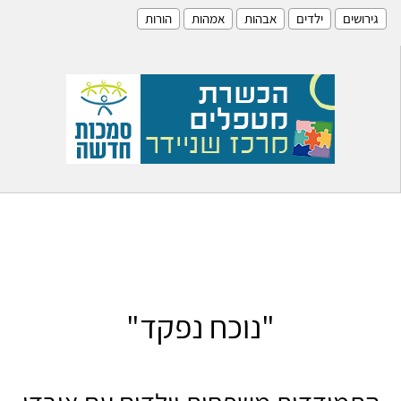
גירושים
ילדים
אבהות
אמהות
הורות
"נוכח נפקד"