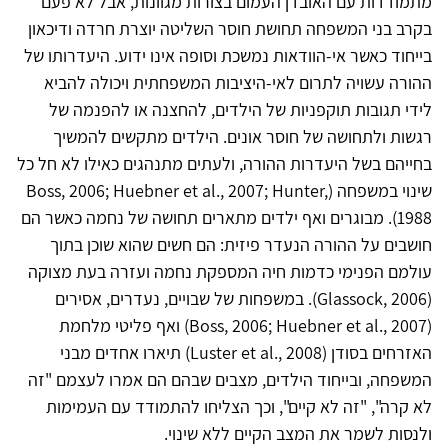
מתמודדות עם האובדן העמום בצורות מגוונות, אבל לא פעם
בקרב בני המשפחה תחושת חוסר השליטה יוצרת חרדה ודיכאון
בייחוד כאשר אי-הוודאות נמשכת וסופה אינו ידוע. היעדרותו של
ההורה עשויה לתרום לאי-היציבות המשפחתית ויכולה להביא
לידי תגובות תוקפניות של הילדים, להחצנה או להפנמה של
רגשות ולתחושה של חוסר אונים. הילדים מתקשים להמשיך
בחייהם בשל היעדרות ההורה, ולעתים מתנהגים כאילו לא חל כל
שינוי במשפחה (Boss, 2006; Huebner et al., 2007; Hunter,
1988). מבוגרים ואף ילדים מתארים תחושה של נחמה כאשר הם
חושבים על ההורה הנעדר פיזית: הם חשים שהוא שוכן בתוך
עולמם הפנימי כדמות חיה המספקת נחמה ועזרה בעת מצוקה
(Glassock, 2006). במשפחות של שבויים, נעדרים, אסירים
(Boss, 2006; Huebner et al., 2007) ואף פליטי מלחמת
האזרחים בסודן (Luster et al., 2008) תיארו אחדים מבני
המשפחה, ובייחוד הילדים, מצבים שבהם הם אמרו לעצמם "זה
לא קרה", "זה לא קיים", וכך הצליחו להתמודד עם העמימות
ולנסות לשמר את המצב הקיים ללא שינוי.