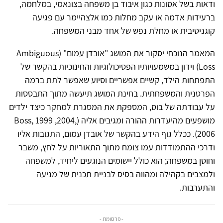
ודאות בשל אסונות כגון איבוד בן משפחה בצונאמי, במלחמה,
ברעידות אדמה או עקב מחלות כמו אלצהיימר עם פגיעה
קוגניטיבית או מחלת נפש של אחד מבני המשפחה.
המאמר הנוכחי יסקור את המושג "אובדן עמום" (Ambiguous
Loss) וידון במשמעויותיו הפסיכולוגיות והחינוכיות בהקשר של
התפתחות הילד, קשיים אפשריים וסיוע שאפשר לתת ברמה
הפרטנית והמשפחתית. בחינת המושג תיעשה מתוך התבססות
על עבודתה של בוס, המספקת את המסגרת למחקר כיצד ילדים
מושפעים מהיעדרות ההורה ומגיבים אליה (Boss, 1999 ,2004,
2006). ככלל גוף הידע בהקשר של אובדן עמום, התגובות אליו
ודרכי ההתמודדות עמו צומח מתוך התאוריות על לחץ, משבר
וחוסן במשפחה; הוא כולל יישומים הנוגעים ליחיד, למשפחה
ולמצבים בקהילה ומהווה בסיס לבניית תכנית של מניעה
והתערבות.
- פרסומת -