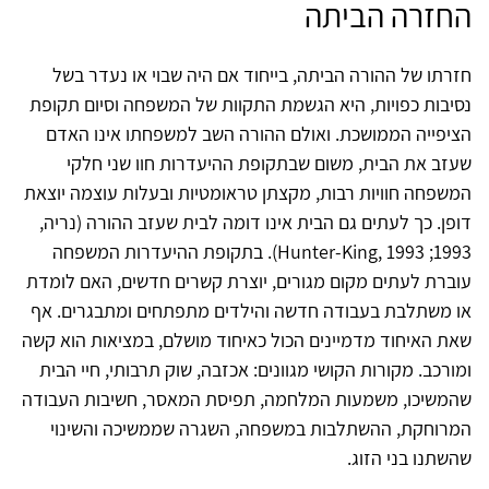
החזרה הביתה
חזרתו של ההורה הביתה, בייחוד אם היה שבוי או נעדר בשל
נסיבות כפויות, היא הגשמת התקוות של המשפחה וסיום תקופת
הציפייה הממושכת. ואולם ההורה השב למשפחתו אינו האדם
שעזב את הבית, משום שבתקופת ההיעדרות חוו שני חלקי
המשפחה חוויות רבות, מקצתן טראומטיות ובעלות עוצמה יוצאת
דופן. כך לעתים גם הבית אינו דומה לבית שעזב ההורה (נריה,
1993; Hunter-King, 1993). בתקופת ההיעדרות המשפחה
עוברת לעתים מקום מגורים, יוצרת קשרים חדשים, האם לומדת
או משתלבת בעבודה חדשה והילדים מתפתחים ומתבגרים. אף
שאת האיחוד מדמיינים הכול כאיחוד מושלם, במציאות הוא קשה
ומורכב. מקורות הקושי מגוונים: אכזבה, שוק תרבותי, חיי הבית
שהמשיכו, משמעות המלחמה, תפיסת המאסר, חשיבות העבודה
המרוחקת, ההשתלבות במשפחה, השגרה שממשיכה והשינוי
שהשתנו בני הזוג.