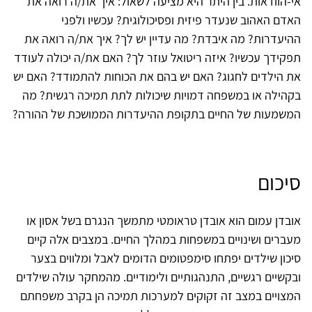
אי-הוודאות. בין היתר היא מציעה לשאול: איך את/ה רואה את
האדם האהוב שנעדר פיזית ופסיכולוגית? עכשיו ולפני
ההיעדרות? מה איבדת? מה עדיין יש לך? איך את/ה רואה את
תפקידך עכשיו? איזה ריטואל עוזר לך? האם את/ה יכולה לעודד
את הילדים לחגוג? האם יש בהם את הכוחות להתמודד? האם יש
בקהילה או במשפחה דמויות שיכולות לתת תמיכה רגשית? מה
המשמעות של החיים בתקופת ההיעדרות הממושכת של ההורה?
סיכום
אובדן עמום הוא אובדן טראומטי מתמשך הנגרם בשל אסון או
מעברים ושינויים במשפחות במהלך החיים. במצבים אלה קיים
סיכון שילדים יפתחו סימפטומים הדומים לאבל ומלווים בצער
ובקשיים רגשיים, התנהגותיים ולימודיים. מהמחקר עולה שילדים
המצויים במצב זה זקוקים למערכות תמיכה הן בקרב משפחתם