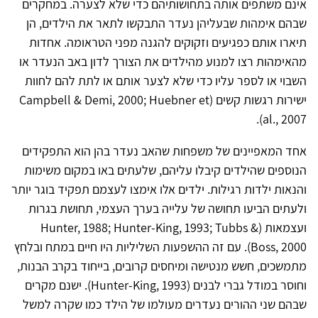
אינם משתפים אותה בתחושותיהם כדי שלא לצערה. במחקרים
שבהם אימהות שבעליהן נעדר התבקשו לתאר את הילדים, הן
תיארו אותם כפגיעים וזקוקים להגנה מפני הטראומה. אחדות
מהאימהות רצו למנוע מהילדים את הצורך לדון באב הנעדר או
השבוי או לספר עליו כדי שלא לצער אותם או לתת להם לחוות
ישירות רגשות קשים (Campbell & Demi, 2000; Huebner et
al., 2007).
אחד המאפיינים של משפחות שהאב נעדר בהן הוא התפקידים
הנוספים שהילדים קיבלו עליהם, שלעתים באו במקום משימות
והנאות ילדות רגילות. ילדים אלו אימצו לעצמם תפקיד בוגר יותר
ולעתים הביעו תחושה של עלייה בערך העצמי, תחושת בגרות
ועצמאות (Hunter, 1988; Hunter-King, 1993; Tubbs &
Boss, 2000). עם זה ההשפעות השליליות היו חיים במתח ובלחץ
מתמשכים, חשש מנטישה ומיחסים קרובים, בייחוד בקרב הבנות,
וחוסר במודל גברי לבנים (Hunter-King, 1993). ישנם מקרים
שבהם שני ההורים נעדרים מעולמו של הילד כמו שקרה למשל