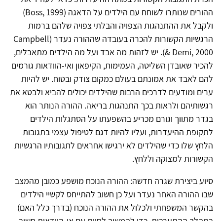
ההורים שנותרו לשוחח עם הילדים על הדאגה (Boss, 1999)
ולקבל את ההתנהגות הצפויה והבלתי צפויה שלהם ברמות
הרגשיות הקשורות להכרה בעובדה שההורה נעדר (Campbell
& Demi, 2000). יש לזהות מה אבד ועל מה הילדים מתאבלים,
להכיר שאובדן השליטה, העמימות, הקיפאון ואי-הוודאות גורמים
להם לאבד את אמונתם בעולם כמקום צודק ובטוח. יש להיות
ערים ומודעים לדרכים הרבות שהילדים יכולים להביא ולבטא את
רגשותיהם ולראות בכך התנהגות בריאה. ההורה הנותר הוא
בגדר מתווך וגורם מכריע בהשפעתו על הסתגלות הילדים
לתקופת ההיעדרות, ועליו להיות דגם לטיפול עצמי בתגובות
הלחץ שלו כדי שהילדים לא ירגישו אחראים לתגובותיו הרגשיות
הקשורות למצוקה וללחץ.
סיוע ביצירת שגרה חדשה: ההורה הנוכח מושפע כמובן מהמצב
שבו ההורה האחר נעדר ועל כן חשוב להתייחס לקשיי הילדים
בהקשר המשפחתי ולכלול את ההורה הנוכח (בדרך כלל האם)
במהלך ההתערבות. כדי להמשיך לחיות עם אי-הוודאות חשוב