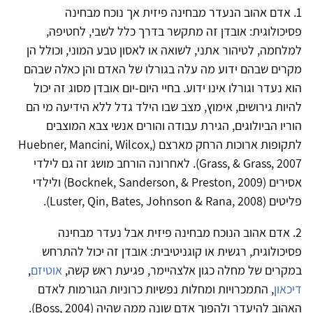
1. אדם אהוב הנעדר מבחינה פיזית אך נוכח מבחינה
פסיכולוגית: אובדן זה מתקשר בדרך כלל לשבי, לחטיפה,
למלחמה, לטיהור אתני, לשואה או לאסון טבע המוני, וכולל הן
מקרים שבהם ידוע מה עלה בגורלו של האדם והן כאלה שבהם
הוא נעדר וגורלו אינו ידוע. בחיי היום-יום אובדן מסוג זה יכול
להיות גירושים, אימוץ, מצב שבו הילד גדל ללא הידיעה מי הם
הוריו הביולוגים, הגירת עבודה והורים אנשי צבא המוצבים
לתקופות ארוכות הרחק מארצם (Huebner, Mancini, Wilcox,
Grass, & Grass, 2007). לאחרונה הורחב מושג זה גם לילדי
אסירים (Bocknek, Sanderson, & Preston, 2009) ולילדי
פליטים (Luster, Qin, Bates, Johnson & Rana, 2008).
2. אדם אהוב הנוכח מבחינה פיזית אבל נעדר מבחינה
פסיכולוגית, רגשית או קוגניטיבית: אובדן זה יכול להתרחש
במקרים של מחלה כגון אלצהיימר, פגיעת ראש קשה,
אוטיזם
,
דיכאון
, התמכרויות ומחלות נפשיות כרוניות הגורמות לאדם
האהוב להיעדר ולהפוך אדם שונה ממה שהיה (Boss, 2004).