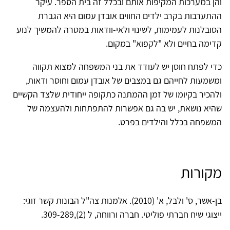
והן במערכות המקיפות אותם ובכלל זה בית הספר. עיקר
ההתערבות בקרב ילדים החווים אובדן עמום היא הגברת
הסובלנות לעמימות, לשינוי ולאי-וודאות במטרה להמשיך לנוע
קדימה בחיים ולא "לקפוא" במקום.
כדי לפתח חוסן יש לעודד את בני המשפחה למצוא תקווה
ומשמעות לחייהם גם במצבים של אובדן עמום וחוסר ודאות,
ולהכיר בקיומו של זמן ההמתנה כתקופה ייחודית שלצד הקשיים
שהיא נושאת, יש בה גם אפשרות להתפתחות ולהעצמה של
המשפחה בכלל והילדים בפרט.
מקורות
בן-אשר, ס' ולבל, א' (2010). אלמנות צה"ל הבונות קשר זוגי:
ייצוגי שיח חברתי פוליטי. חברה ורווחה, ל (2),309-289.