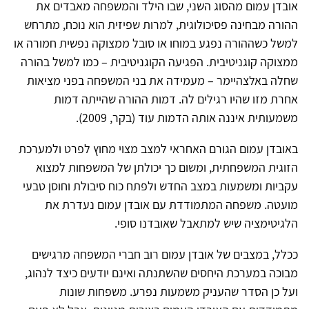
אובדן עמום מהסוג השני, שבו הילד והמשפחה מאבדים את
ההורה מבחינה פסיכולוגית, למרות שפיזית הוא נוכח, מתרחש
למשל כשההורה נפגע במוחו או סובל ממצוקה נפשית חמורה או
ממצוקה קוגניטיבית. הפגיעה הקוגניטיבית – כמו למשל בהורה
שחלה באלצהיימר – מעמידה את בני המשפחה בפני מציאות
אחרת מזו שהיו רגילים לה. דמות ההורה שהייתה דמות
משמעותית איננה אותה הדמות עוד (בקר, 2009).
באובדן עמום הגורם האחראי למצב מצוי מחוץ לפרט ולמערכת
הזוגית המשפחתית, ומשום כך יכולתן של המשפחות למצוא
עקביות ומשמעות במצב החדש ולפתח כוח סיבולת וחוסן טבעי
מועטה. משפחה המתמודדת עם אובדן עמום נעדרת את
הלגיטימציה שיש למתאבל שאובדנו סופי.
ככלל, במצבים של אובדן עמום רוב חברי המשפחה מרגישים
מבוכה במערכת היחסים שהשתנתה ואינם יודעים כיצד לנהוג,
ועל כן הסדר שהעניק משמעות נפרע. משפחות שונות