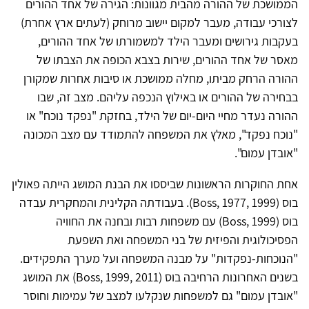
הממושכת של ההורה מהבית מגוונות: הגירה של אחד ההורים
לצורכי עבודה, מעבר למקום יישוב מרוחק (לעתים ארץ אחרת)
בעקבות גירושים ומעבר הילד למשמורתו של אחד ההורים,
מאסר של אחד ההורים, שירות בצבא הכופה את הצבתו של
ההורה הרחק מביתו, מחלה ממושכת או סיבות אחרות שמקורן
בבחירה של ההורים או באילוץ הנכפה עליהם. מצב זה, שבו
ההורה נעדר מחיי היום-יום של הילד, בחזקת "נפקד נוכח" או
"נוכח נפקד", מאלץ את המשפחה להתמודד עם מצב המכונה
"אובדן עמום".
אחת החוקרות הראשונות שביססו את הבנת המושג הייתה פאולין
בוס (Boss, 1977, 1999). בעבודתה הקלינית והמחקרית עבדה
בוס (Boss, 1999) עם משפחות רבות ובחנה את החוויה
הפסיכולוגית והפיזית של בני המשפחה ואת השפעת
"הנוכחות-נפקדות" על מבנה המשפחה ועל מערך התפקידים.
בשנים האחרונות הרחיבה בוס (Boss, 1999, 2011) את המושג
"אובדן עמום" גם למשפחות שנקלעו למצב של עמימות וחוסר