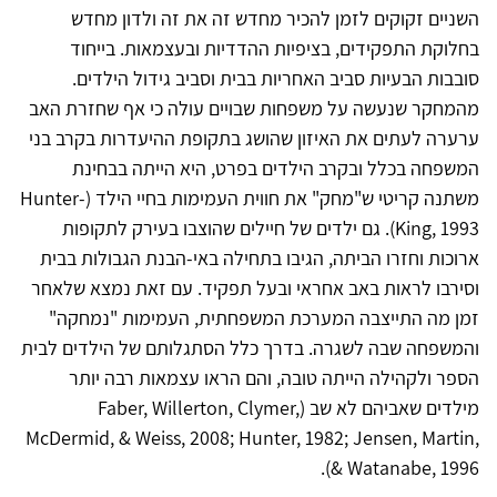
השניים זקוקים לזמן להכיר מחדש זה את זה ולדון מחדש
בחלוקת התפקידים, בציפיות ההדדיות ובעצמאות. בייחוד
סובבות הבעיות סביב האחריות בבית וסביב גידול הילדים.
מהמחקר שנעשה על משפחות שבויים עולה כי אף שחזרת האב
ערערה לעתים את האיזון שהושג בתקופת ההיעדרות בקרב בני
המשפחה בכלל ובקרב הילדים בפרט, היא הייתה בבחינת
משתנה קריטי ש"מחק" את חווית העמימות בחיי הילד (Hunter-
King, 1993). גם ילדים של חיילים שהוצבו בעירק לתקופות
ארוכות וחזרו הביתה, הגיבו בתחילה באי-הבנת הגבולות בבית
וסירבו לראות באב אחראי ובעל תפקיד. עם זאת נמצא שלאחר
זמן מה התייצבה המערכת המשפחתית, העמימות "נמחקה"
והמשפחה שבה לשגרה. בדרך כלל הסתגלותם של הילדים לבית
הספר ולקהילה הייתה טובה, והם הראו עצמאות רבה יותר
מילדים שאביהם לא שב (Faber, Willerton, Clymer,
McDermid, & Weiss, 2008; Hunter, 1982; Jensen, Martin,
& Watanabe, 1996).