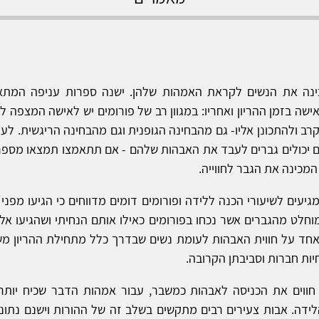
ינה את הנשים לקראת האמהות שלהן. ישנה ספרות עניפה המת
ישה בזמן ההריון ואחריו: במגוון רב של פורומים יש לאישה המצפה ל
 ולהתכונן אליו- גם מהבחינה הגופנית וגם מהבחינה הריגשית. לע
ם יכולים גברים לעבד את האבהות שלהם - אם תתאמצו תמצאו מספ
מכינה את הגבר לחווייה.
גיעים לשיעורי הכנה ללידה ופורומים דומים מדווחים כי הגיעו מפני
חלט מהגברים אשר נכחו בפורומים כאילו אותם הנחיתי ושהגיעו אלי 
אחד על חווית האבהות לעומת נשים שבדרך כלל מתחילת ההריון מש
ות חברות וסביבתן הקרובה.
חווים את הכניסה לאבהות כמשבר, עבור אמהות הדבר שכיח יות
לידה. אבות צעירים רבים מתקשים בשלב זה של ההורות וישנם נתונ