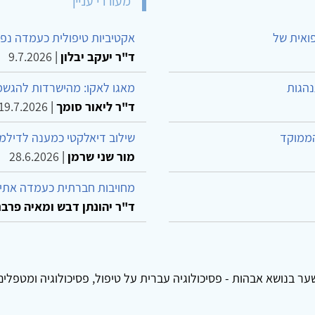
מעוררי עניין
פואית של
אקטיביות טיפולית כעמדה נפש
ד"ר יעקב יבלון
|
9.7.2026
נהגות
מאגו לאקו: מהישרדות להגשמ
ד"ר ליאור סומך
|
19.7.2026
הממוקד
שילוב דיאלקטי כמענה לדילמ
מור שני שרמן
|
28.6.2026
מחויבות חברתית כעמדה אתית
ד"ר יהונתן דבש ומאיה פרבר
ער בנושא אבהות - פסיכולוגיה עברית על טיפול, פסיכולוגיה ומטפלים