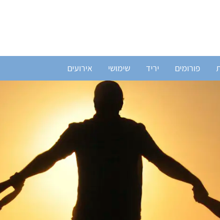
ת
פורומים
יריד
שימושי
אירועים