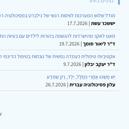
נצפים ביותר
מודל שלוש המערכות לוויסות רגשי של גילברט בפסיכולוגיה ר
יששכר עשת
|
17.7.2026
מאגו לאקו: מהישרדות להגשמה בהורות לילדים עם בעיות הת
ד"ר ליאור סומך
|
19.7.2026
אקטיביות טיפולית כעמדה נפשית של נוכחות בטיפול הדינמי 
ד"ר יעקב יבלון
|
9.7.2026
יֵשׁ מַשֶּׁהוּ אַחֲרֵי הֶחָלָל, יֶלֶד, רַק שֶׁתֵּדַע
עלון פסיכולוגיה עברית
|
26.7.2026
ש