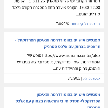
המחזור הקרוב: ימי שלישי מתאריך 3.11.26. בין השעות
19:30-22:00. הקורס מועבר בזום במסגרת הקורס נלמד
מודלים שונים...
ד'ר רעיה בלנקי-וורונוב
| 7/8/2026
מפגשים אישיים בהומורדרמה והאימון הפרדוקסלי-
תראפיה בצחוק עם אלכס סטרניק
https://www.ashram.center/alex סופש של
הומורדרמה, אימון פרדוקסלי, אימפרוביזציה בגיבריש
ונונסנס, צחוק והתיידדות עם...
אלכס סטרניק
| 3/8/2026
מפגשים אישיים בהומורדרמה והאימון
הפרדוקסלי-סטרס חיובי ותראפיה בצחוק עם אלכס
סטרניק