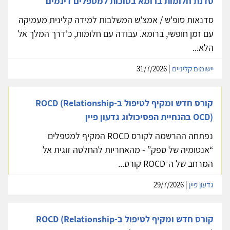
סדנת חלומות ברומא בסוכות למטפלים דינמים
סדנאות סופ'ש / אמצ'ש המשלבות למידה קלינית מעמיקה
עם זמן חופשי, ברומא. עבודה עם חלומות, כ'דרך המלך אל
הלא...
יישומים קליניים
| 31/7/2026
קורס חדש ומקיף לטיפול ב-ROCD (Relationship
OCD) בהנחיית הפסיכולוג גדעון פיין
נפתחה ההרשמה לקורס ROCD המקיף למטפלים
“אנטומיה של ספק” - מהאחריות להחלטה זוגית אל
המרחב של ה־ROCD קורס...
גדעון פיין
| 29/7/2026
קורס חדש ומקיף לטיפול ב-ROCD (Relationship