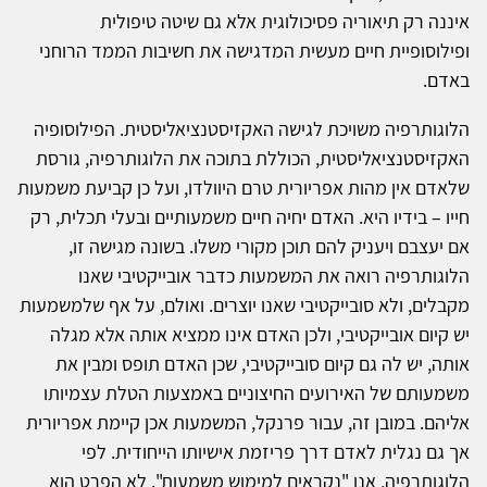
איננה רק תיאוריה פסיכולוגית אלא גם שיטה טיפולית
ופילוסופיית חיים מעשית המדגישה את חשיבות הממד הרוחני
באדם.
הלוגותרפיה משויכת לגישה האקזיסטנציאליסטית. הפילוסופיה
האקזיסטנציאליסטית, הכוללת בתוכה את הלוגותרפיה, גורסת
שלאדם אין מהות אפריורית טרם היוולדו, ועל כן קביעת משמעות
חייו – בידיו היא. האדם יחיה חיים משמעותיים ובעלי תכלית, רק
אם יעצבם ויעניק להם תוכן מקורי משלו. בשונה מגישה זו,
הלוגותרפיה רואה את המשמעות כדבר אובייקטיבי שאנו
מקבלים, ולא סובייקטיבי שאנו יוצרים. ואולם, על אף שלמשמעות
יש קיום אובייקטיבי, ולכן האדם אינו ממציא אותה אלא מגלה
אותה, יש לה גם קיום סובייקטיבי, שכן האדם תופס ומבין את
משמעותם של האירועים החיצוניים באמצעות הטלת עצמיותו
אליהם. במובן זה, עבור פרנקל, המשמעות אכן קיימת אפריורית
אך גם נגלית לאדם דרך פריזמת אישיותו הייחודית. לפי
הלוגותרפיה, אנו "נקראים למימוש משמעות". לא הפרט הוא