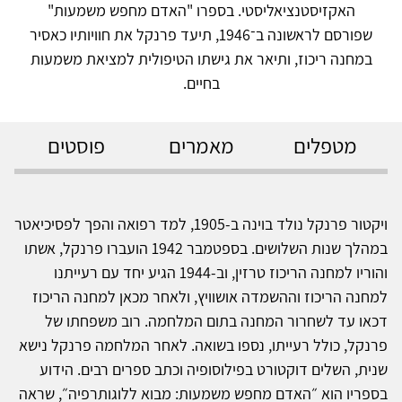
האקזיסטנציאליסטי. בספרו "האדם מחפש משמעות"
שפורסם לראשונה ב־1946, תיעד פרנקל את חוויותיו כאסיר
במחנה ריכוז, ותיאר את גישתו הטיפולית למציאת משמעות
בחיים.
מטפלים
מאמרים
פוסטים
ויקטור פרנקל נולד בוינה ב-1905, למד רפואה והפך לפסיכיאטר
במהלך שנות השלושים. בספטמבר 1942 הועברו פרנקל, אשתו
והוריו למחנה הריכוז טרזין, וב-1944 הגיע יחד עם רעייתנו
למחנה הריכוז וההשמדה אושוויץ, ולאחר מכאן למחנה הריכוז
דכאו עד לשחרור המחנה בתום המלחמה. רוב משפחתו של
פרנקל, כולל רעייתו, נספו בשואה. לאחר המלחמה פרנקל נישא
שנית, השלים דוקטורט בפילוסופיה וכתב ספרים רבים. הידוע
בספריו הוא ״האדם מחפש משמעות: מבוא ללוגותרפיה״, שראה