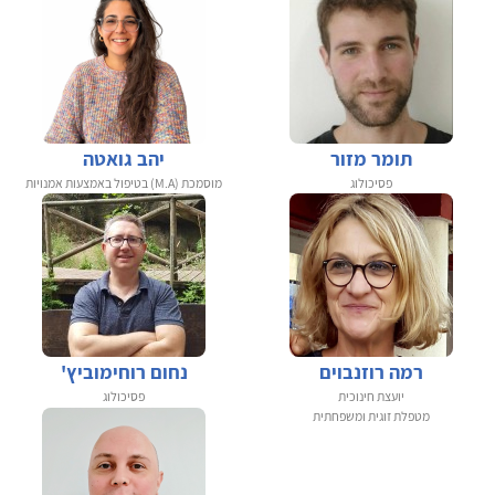
תומר מזור
יהב גואטה
פסיכולוג
מוסמכת (M.A) בטיפול באמצעות אמנויות
רמה רוזנבוים
נחום רוחימוביץ'
יועצת חינוכית
פסיכולוג
מטפלת זוגית ומשפחתית