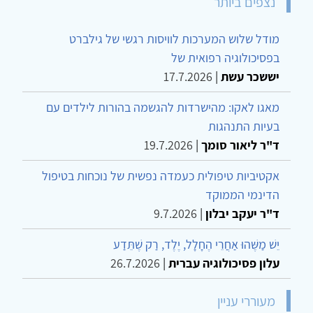
נצפים ביותר
מודל שלוש המערכות לוויסות רגשי של גילברט
בפסיכולוגיה רפואית של
יששכר עשת
|
17.7.2026
מאגו לאקו: מהישרדות להגשמה בהורות לילדים עם
בעיות התנהגות
ד"ר ליאור סומך
|
19.7.2026
אקטיביות טיפולית כעמדה נפשית של נוכחות בטיפול
הדינמי הממוקד
ד"ר יעקב יבלון
|
9.7.2026
יֵשׁ מַשֶּׁהוּ אַחֲרֵי הֶחָלָל, יֶלֶד, רַק שֶׁתֵּדַע
עלון פסיכולוגיה עברית
|
26.7.2026
מעוררי עניין