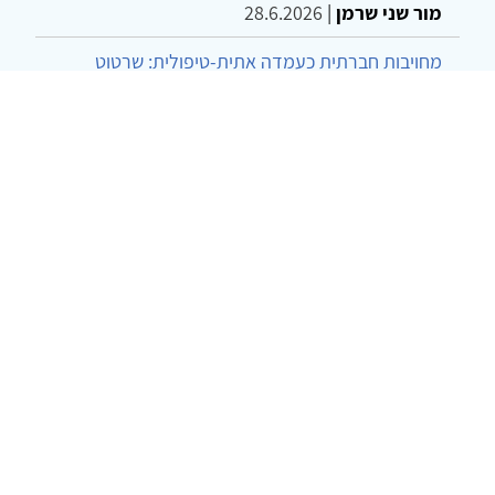
מור שני שרמן
|
28.6.2026
מחויבות חברתית כעמדה אתית-טיפולית: שרטוט
מחדש של גבולות המקצוע
ד"ר יהונתן דבש ומאיה פרבר
|
26.6.2026
© 2002-2026 כל הזכויות שמורות
צרו קשר
הצהרת נגישות
אמנת שימוש
מדיניות
פרטיות
מפת אתר
Powered by
w3.css