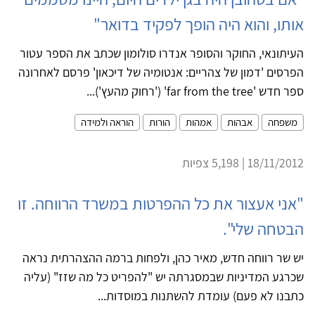
אותו, והוא היה הופך לפקיד בדואר"
העיתונאי, החוקר והסופר אנדרו סולומון שכתב את הספר עטור
הפרסים 'דמון של צהריים: אנטומיה של דיכאון' פרסם לאחרונה
ספר חדש 'far from the tree' ('רחוק מהעץ')...
משפחה
אבהות
אמהות
הורות
הוראה ולמידה
18/11/2012 | 5,198 צפיות
"אני אעצור את כל ההפרטות במשרד הרווחה. זו
הבטחה שלי".
יש שר רווחה חדש, מאיר כהן, ולפחות ברמה ההצהרתית נראה
שכרגע המדיניות שבמסגרתה יש "להפריט כל מה שזז" (עליה
כתבנו לא פעם) עומדת להשתנות במוסדות...