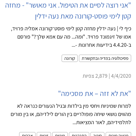
"אני רוצה לסיים את הטיפול. אני מאושר" - מחזה
קטן לימי פוסט-קורונה מאת נעה ידלין
כיף לי | נעה ידלין מחזה קטן לימי פוסט־קורונה אמליה פרויד,
אמו של זיגמונד פרויד. "ומה... מה עם אמא שלך?" פורסם
ב-4.4.20 בידיעות אחרונות -...
פסיכולוגיה במדיה ובתקשורת
קורונה
4/4/2020 | 2,879 צפיות
"את לא זזה – את מסכימה"
למרות שמיניות ויחסי מין בילדות ובגיל הנעורים כנראה לא
מהווים נושאי שיחה פופולריים בין הורים לילדיהם, או בין מורים
לתלמידיהם, לאור המציאות...
פגיעה מינית
חינוך
התנהגות
מיניות
זוגיות
אבהות