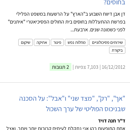
בחוסים?
דן אבן דיווח השבוע ב"הארץ" על הרשעות במשפט הפלילי
בפרשת ההתעללות בחוסים בית החולים הפסיכיאטרי "איתנים"
לפני כשמונה שנים. ארבעת...
שירותים פסיכולוגיים
מחלות נפש
פיגור
אתיקה
שיקום
ביקורת
16/12/2012 | 7,103 צפיות |
2 תגובות
"אך", "רק", "מצד שני" ו"אבל": על הסכנה
שבניכוס הפוליטי של ערך השכול
ד"ר חנה דויד
אחת התופעות בהן אני נתקלת לעיתים קרובות יותר ויותר, ואצל