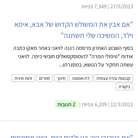
27/5/2013 | 7,349 צפיות
"אם אבין את המשולש הקדוש של אבא, אימא
וילד, המשיכה שלי תשתנה"
בסוף השבוע האחרון פרסמה רננה לויאני באתר מאקו כתבה
אודות "טיפולי המרה" להומוסקסואלים חובשי כיפה. לויאני
עשתה תחקיר על הנושא, במסגרתו...
קבוצות עזרה עצמית
דת ואמונה
חינוך
ספרים
זהות מינית
ביקורת
12/3/2012 | 6,209 צפיות |
2 תגובות
"אם בטהובן היה בגן ילדים היום, היינו מסממים