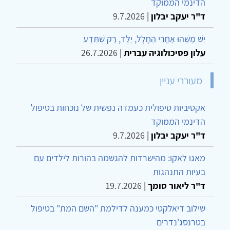
הדינמי הממוקד
ד"ר יעקב יבלון
|
9.7.2026
יֵשׁ מַשֶּׁהוּ אַחֲרֵי הֶחָלָל, יֶלֶד, רַק שֶׁתֵּדַע
עלון פסיכולוגיה עברית
|
26.7.2026
מעוררי עניין
אקטיביות טיפולית כעמדה נפשית של נוכחות בטיפול
הדינמי הממוקד
ד"ר יעקב יבלון
|
9.7.2026
מאגו לאקו: מהישרדות להגשמה בהורות לילדים עם
בעיות התנהגות
ד"ר ליאור סומך
|
19.7.2026
שילוב דיאלקטי כמענה לדילמת "השם המת" בטיפול
בטרנסג'נדרים