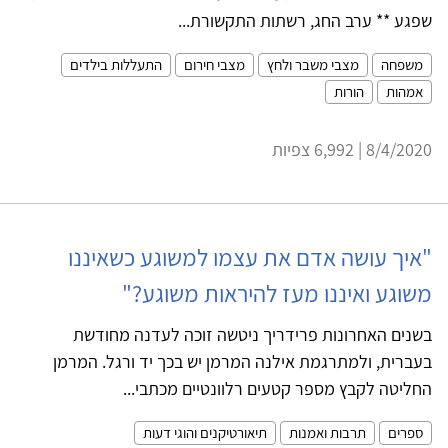
שפגע ** ערב החג, רשתות התקשורת...
משפחה
מצבי משבר ולחץ
מצבי חירום
התעללות בילדים
אמהות
הורות
8/4/2020 | 6,992 צפיות
"איך עושה אדם את עצמו למשוגע כשאיננו
משוגע ואיננו מעז להיראות משוגע?"
בשנים האחרונות פרידריך ניטשה זוכה לעדנה מחודשת
בעברית, ולמתרגמת אילנה המרמן יש בכך יד ורגל. המרמן
החליטה לקבץ מספר קטעים רלוונטיים מכתבי...
ספרים
תרבות ואמנות
תיאורטיקנים והוגי דעות