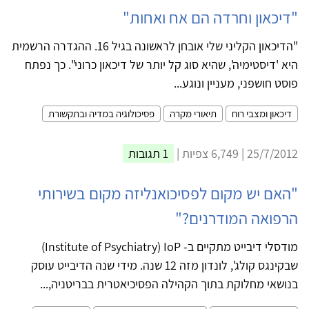
"דיכאון וחרדה הם אח ואחות"
"הדיכאון הקליני שלי אובחן לראשונה בגיל 16. ההגדרה הרשמית
היא 'דיסטימיה', שהיא סוג קל יותר של דיכאון כרוני". כך נפתח
פוסט חושפני, מעניין ונוגע...
דיכאון ומצבי רוח
תיאורי מקרה
פסיכולוגיה במדיה ובתקשורת
25/7/2012 | 6,749 צפיות |
1 תגובות
"האם יש מקום לפסיכואנליזה מקום בשירותי
הרפואה המודרנים?"
מודסלי דיבייט מתקיים ב- Institute of Psychiatry) IoP)
שבקינגס קולג', לונדון מזה 12 שנה. מידי שנה הדיבייט עוסק
בנושאי מחלוקת בתוך הקהילה הפסיכיאטרית בבריטניה,...