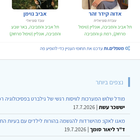
אדוה קידר זהר
אביב נוימן
עובדת סוציאלית
עובד סוציאלי
תל אביב והסביבה, אונליין (טיפול
תל אביב והסביבה, באר שבע
מרחוק), רמת גן והסביבה
והסביבה, אונליין (טיפול מרחוק)
מטפלים.ות
עדכנו את תחומי העניין כדי להופיע פה
נצפים ביותר
מודל שלוש המערכות לוויסות רגשי של גילברט בפסיכולוגיה ר
יששכר עשת
|
17.7.2026
מאגו לאקו: מהישרדות להגשמה בהורות לילדים עם בעיות הת
ד"ר ליאור סומך
|
19.7.2026