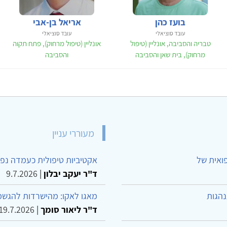
בועז כהן
אריאל בן-אבי
עובד סוציאלי
עובד סוציאלי
טבריה והסביבה, אונליין (טיפול
אונליין (טיפול מרחוק), פתח תקוה
מרחוק), בית שאן והסביבה
והסביבה
מעוררי עניין
פואית של
אקטיביות טיפולית כעמדה נפש
ד"ר יעקב יבלון
|
9.7.2026
נהגות
מאגו לאקו: מהישרדות להגשמ
ד"ר ליאור סומך
|
19.7.2026