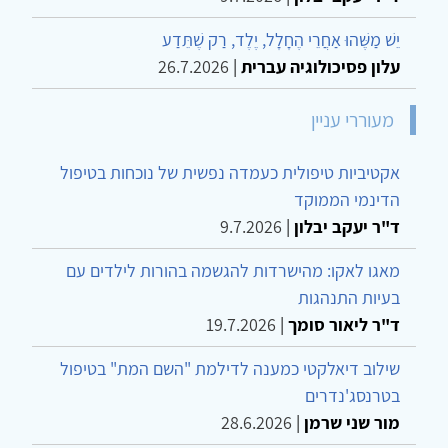
יֵשׁ מַשֶּׁהוּ אַחֲרֵי הֶחָלָל, יֶלֶד, רַק שֶׁתֵּדַע
עלון פסיכולוגיה עברית
|
26.7.2026
מעוררי עניין
אקטיביות טיפולית כעמדה נפשית של נוכחות בטיפול
הדינמי הממוקד
ד"ר יעקב יבלון
|
9.7.2026
מאגו לאקו: מהישרדות להגשמה בהורות לילדים עם
בעיות התנהגות
ד"ר ליאור סומך
|
19.7.2026
שילוב דיאלקטי כמענה לדילמת "השם המת" בטיפול
בטרנסג'נדרים
מור שני שרמן
|
28.6.2026