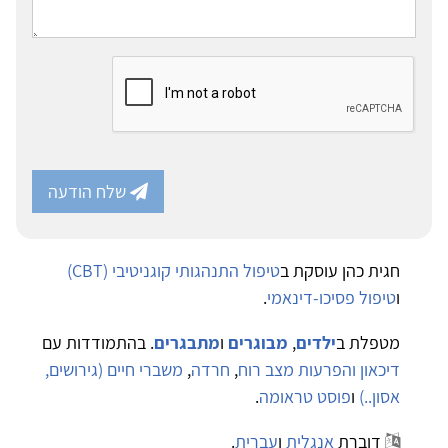
שלח הודעה
חגית כהן עוסקת ב
טיפול התנהגותי קוגניטיבי (CBT)
ו
טיפול פסיכו-דינאמי
.
מטפלת ב
ילדים
,
מבוגרים
ו
מתבגרים
. בהתמודדות עם
דיכאון והפרעות מצב רוח
,
חרדה
,
משברי חיים (גירושים,
אסון..)
ו
פוסט טראומה
.
דוברת
אנגלית
ו
עברית
.