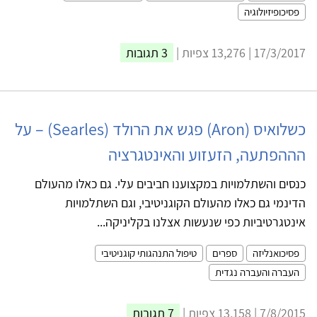
פסיכופיזיולוגיה
17/3/2017 | 13,276 צפיות |
3 תגובות
כשלואיס (Aron) פגש את הרולד (Searles) – על
הההפתעה, הזעזוע והאינטגרציה
כנסים והשתלמויות במקצוענו חביבים עלי. גם כאלו מהעולם
הדינמי גם כאלו מהעולם הקוגניטיבי, וגם השתלמויות
אינטגרטיביות כפי שנעשות אצלנו בקליניקה...
פסיכואנליזה
ספרים
טיפול התנהגותי קוגניטיבי
העברה והעברה נגדית
7/8/2015 | 13,158 צפיות |
7 תגובות