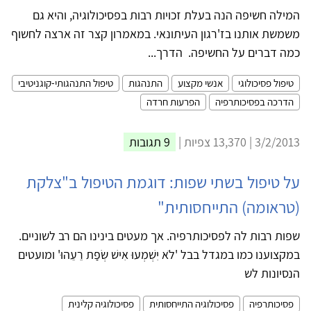
המילה חשיפה הנה בעלת זכויות רבות בפסיכולוגיה, והיא גם
משמשת אותנו בז'רגון העיתונאי. במאמרון קצר זה ארצה לחשוף
כמה דברים על החשיפה. הדרך...
טיפול פסיכולוגי
אנשי מקצוע
התנהגות
טיפול התנהגותי-קוגניטיבי
הדרכה בפסיכותרפיה
הפרעות חרדה
3/2/2013 | 13,370 צפיות |
9 תגובות
על טיפול בשתי שפות: דוגמת הטיפול ב"צלקת
(טראומה) התייחסותית"
שפות רבות לה לפסיכותרפיה. אך מעטים בינינו הם רב לשוניים.
במקצוענו כמו במגדל בבל 'לֹא יִשְׁמְעוּ אִישׁ שְׂפַת רֵעֵהוּ' ומועטים
הנסיונות לש
פסיכותרפיה
פסיכולוגיה התייחסותית
פסיכולוגיה קלינית