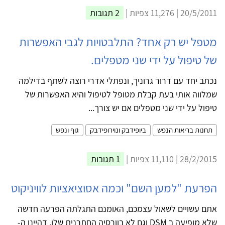
20/5/2011 | 11,276 צפיות |
2 תגובות
מטפל יש רק אחד? התלבטויות לגבי האפשרות
של טיפול על ידי שני מטפלים.
נכתב יחד עם דרור גרוניך, ונפתלי אדרי רוצה לשתף בדילמה
שמלווה אותי בעת קבלת מטופל לטיפול והיא האפשרות של
טיפול על ידי שני מטפלים אם יש צורך...
תחנות בריאות הנפש
ביופידבק ונוירופידבק
גוף ונפש
28/2/2015 | 11,110 צפיות |
1 תגובות
הפרעת "למען השם" וכמה אסוציאציות לוויניקוט
אתם עשויים לשאול עצמכם, האומנם התגלתה הפרעה חדשה
שלא מופיעה ב DSM וגם לא בוורסיה החתרנית שלו, דהיינו ה-