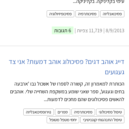
עימי בקליניקה. בקליניקה...
פסיכואנליזה
פסיכותרפיה
פסיכופיזיולוגיה
8/9/2013 | 11,719 צפיות |
6 תגובות
דייג אוהב דגים? פסיכולוג אוהב דמעות? אני צד
געגועים
הכותרת למאמרון זה, קשורה לספרו של אשכול נבו 'ארבעה
בתים וגעגוע', ספר שאני שומע במשקפת השחייה שלי. אוהבים
להאשים פסיכולוגים שהם מחכים לדמעות...
טיפול פסיכולוגי
פסיכותרפיה
ספרים
נוירופסיכואנליזה
טיפול התנהגותי קוגניטיבי
יחסי מטפל מטופל