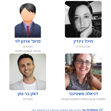
מיכל גינדין
פרופ' ארנון לוי
חברה ביה"ת
פסיכולוג
מורשה לעסוק בהיפנוזה
דניאלה משטינגר
דותן בר-נתן
מוסמכת (M.A) בטיפול באמצעות אמנויות
פסיכולוג
מטפלים.ות
עדכנו את תחומי העניין כדי להופיע פה