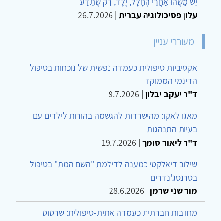
יֵשׁ מַשֶּׁהוּ אַחֲרֵי הֶחָלָל, יֶלֶד, רַק שֶׁתֵּדַע
עלון פסיכולוגיה עברית
|
26.7.2026
מעוררי עניין
אקטיביות טיפולית כעמדה נפשית של נוכחות בטיפול
הדינמי הממוקד
ד"ר יעקב יבלון
|
9.7.2026
מאגו לאקו: מהישרדות להגשמה בהורות לילדים עם
בעיות התנהגות
ד"ר ליאור סומך
|
19.7.2026
שילוב דיאלקטי כמענה לדילמת "השם המת" בטיפול
בטרנסג'נדרים
מור שני שרמן
|
28.6.2026
מחויבות חברתית כעמדה אתית-טיפולית: שרטוט