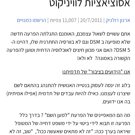
אסוציאציות לוויניקוט
ארנון רולניק
| 20/7/2011 | 11,007 צפיות |
הרשמו כמנויים
אתם עשויים לשאול עצמכם, האומנם התגלתה הפרעה חדשה
שלא מופיעה ב DSM וגם לא בוורסיה החתרנית שלו, דהיינו ה-
DSM 5? האם אני מכוון חיצים לאוכלוסיה הדתית וטוען להפרעה
הקשורה באמונה? לא ולא!
אנו "הידועים בציבור" של תדמיתנו
בלוג זה ינסה לעסוק בנטייה האנושית להתנהג בהתאם לשם
שיצרנו לעצמנו. כאילו להיות עבדים של תדמית (אפילו אמיתית)
בה אנו ידועים.
מה הם המאפיינים של הפרעת "למען השם" ? בדרך כלל
הפרעה זו תבוא לידי ביטוי על ידי משפט דחייה של המטופל
שיראה בערך ככה: "זה לא מתאים שאעשה ככה", "טוב, זה לא