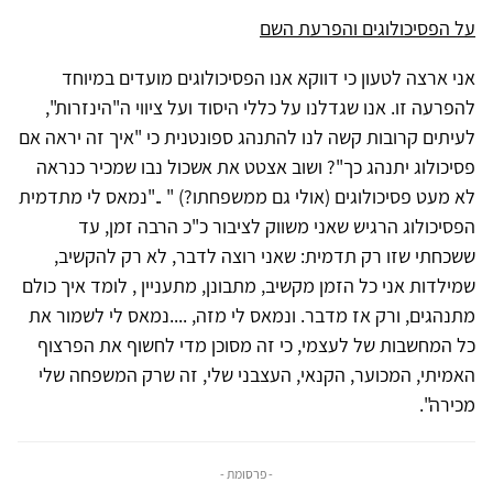
על הפסיכולוגים והפרעת השם
אני ארצה לטעון כי דווקא אנו הפסיכולוגים מועדים במיוחד
להפרעה זו. אנו שגדלנו על כללי היסוד ועל ציווי ה"הינזרות",
לעיתים קרובות קשה לנו להתנהג ספונטנית כי "איך זה יראה אם
פסיכולוג יתנהג כך"? ושוב אצטט את אשכול נבו שמכיר כנראה
לא מעט פסיכולוגים (אולי גם ממשפחתו?) " .."נמאס לי מתדמית
הפסיכולוג הרגיש שאני משווק לציבור כ"כ הרבה זמן, עד
ששכחתי שזו רק תדמית: שאני רוצה לדבר, לא רק להקשיב,
שמילדות אני כל הזמן מקשיב, מתבונן, מתעניין , לומד איך כולם
מתנהגים, ורק אז מדבר. ונמאס לי מזה, ....נמאס לי לשמור את
כל המחשבות של לעצמי, כי זה מסוכן מדי לחשוף את הפרצוף
האמיתי, המכוער, הקנאי, העצבני שלי, זה שרק המשפחה שלי
מכירה".
- פרסומת -