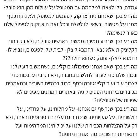
עמדה, בלי לצאת למלחמה עם המטופל על עוולות מהן הוא סובל?
מה רע בכך שאנחנו ניתן צדקה, לפעמים למטופל, ולא ניקח כסף
ממנו על פגישות- כשאין לו לשלם ובכל זאת הוא זקוק לטיפול שלנו
כאויר לנשימה?
מה רע בכך שנביע תמיכה ממשית באנשים סובלים, ולא רק בתוך
הקליניקות אלא נצא- רחמנא ליצלן- לבית שלו לפעמים, ונביא לו-
רחמנא ליצלן- עוגה, כשהוא חולה???
מה רע בכך שאם אנחנו פסיכולוגים קלינים, נשתמש בידע שלנו
ובכוח שלנו כדי לעזור לחלשים בחברה, ולא רק בידע ובכוח כדי
לצבור עוד ועוד קליינטורה וכסף וכבוד בכנסים חשובים ובמאמרים
מכובדים בירחוני הפסיכולוגיה ובאתרים המוגנים מעיניים לא
שפויות של מטופלינו?
מה רע בכך שנחשף גם אנחנו- על מחלותינו, על פחדינו, על
חולשותינו, על טעויותינו. שנכתוב גם עליהם בפורומים ובאתר, ולא
רק על ההצלחות הכבירות שלנו ועל יכולותינו המדהימות ועל
התאוריות החשובים מהן אנחנו ניזונים?