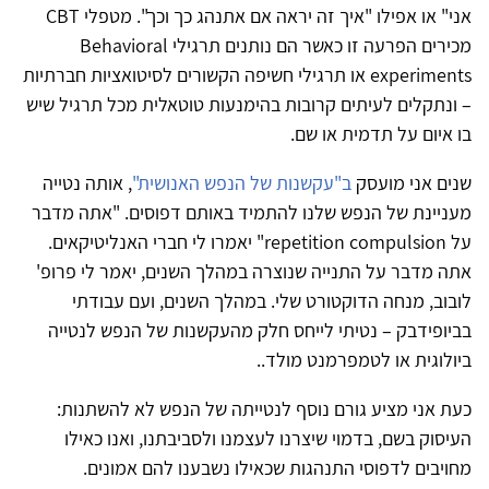
אני" או אפילו "איך זה יראה אם אתנהג כך וכך". מטפלי CBT
מכירים הפרעה זו כאשר הם נותנים תרגילי Behavioral
experiments או תרגילי חשיפה הקשורים לסיטואציות חברתיות
– ונתקלים לעיתים קרובות בהימנעות טוטאלית מכל תרגיל שיש
בו איום על תדמית או שם.
שנים אני מועסק
ב"עקשנות של הנפש האנושית"
, אותה נטייה
מעניינת של הנפש שלנו להתמיד באותם דפוסים. "אתה מדבר
על repetition compulsion" יאמרו לי חברי האנליטיקאים.
אתה מדבר על התנייה שנוצרה במהלך השנים, יאמר לי פרופ'
לובוב, מנחה הדוקטורט שלי. במהלך השנים, ועם עבודתי
בביופידבק – נטיתי לייחס חלק מהעקשנות של הנפש לנטייה
ביולוגית או לטמפרמנט מולד..
כעת אני מציע גורם נוסף לנטייתה של הנפש לא להשתנות:
העיסוק בשם, בדמוי שיצרנו לעצמנו ולסביבתנו, ואנו כאילו
מחויבים לדפוסי התנהגות שכאילו נשבענו להם אמונים.