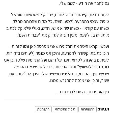
גם לחבר את הידע - לשם שלי.
לעומת זאת, קיימת כתיבה אחרת, שדווקא משמשת כסוג של
טיפול עצמי בהפרעת 'למען השם'. כל מקום שהכותב מחלק
משהו עם קוראיו - משהו שהוא אישי, חדש, ואולי שלא קל לכתוב
אותו, יש בו, לטעמי מעין העזה לסדוק את "עבודת השם".
ועכשיו קראו היטב את הבלוגים שאני מפרסם כאן ונסו לזהות -
היכן כתיבתי קשורה להפרעה, והיכן אני מנסה (לעיתים בזהירות,
לעיתים בהעזה, לקרוא תיגר על השם ועל התדמית שלי. היכן אני
כותב כדי "להשוויץ" והיכן אני כותב כדי להרגיש את ההנאה
שבשיתופך, הקורא, בתהליכים אישיים שלי. היכן אני "עובד את
שמי", והיכן אני מנסה להתגרש ממנו.
בין העונים נכונה יוגרלו פרסים.....
תגיות:
התפתחות
טיפול פסיכולוגי
התנהגות