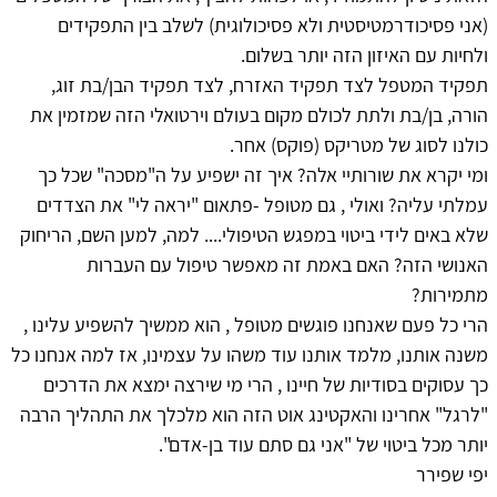
(אני פסיכודרמטיסטית ולא פסיכולוגית) לשלב בין התפקידים
ולחיות עם האיזון הזה יותר בשלום.
תפקיד המטפל לצד תפקיד האזרח, לצד תפקיד הבן/בת זוג,
הורה, בן/בת ולתת לכולם מקום בעולם וירטואלי הזה שמזמין את
כולנו לסוג של מטריקס (פוקס) אחר.
ומי יקרא את שורותיי אלה? איך זה ישפיע על ה"מסכה" שכל כך
עמלתי עליה? ואולי , גם מטופל -פתאום "יראה לי" את הצדדים
שלא באים לידי ביטוי במפגש הטיפולי.... למה, למען השם, הריחוק
האנושי הזה? האם באמת זה מאפשר טיפול עם העברות
מתמירות?
הרי כל פעם שאנחנו פוגשים מטופל , הוא ממשיך להשפיע עלינו ,
משנה אותנו, מלמד אותנו עוד משהו על עצמינו, אז למה אנחנו כל
כך עסוקים בסודיות של חיינו , הרי מי שירצה ימצא את הדרכים
"לרגל" אחרינו והאקטינג אוט הזה הוא מלכלך את התהליך הרבה
יותר מכל ביטוי של "אני גם סתם עוד בן-אדם".
יפי שפירר