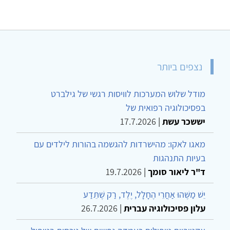
נצפים ביותר
מודל שלוש המערכות לוויסות רגשי של גילברט
בפסיכולוגיה רפואית של
יששכר עשת
|
17.7.2026
מאגו לאקו: מהישרדות להגשמה בהורות לילדים עם
בעיות התנהגות
ד"ר ליאור סומך
|
19.7.2026
יֵשׁ מַשֶּׁהוּ אַחֲרֵי הֶחָלָל, יֶלֶד, רַק שֶׁתֵּדַע
עלון פסיכולוגיה עברית
|
26.7.2026