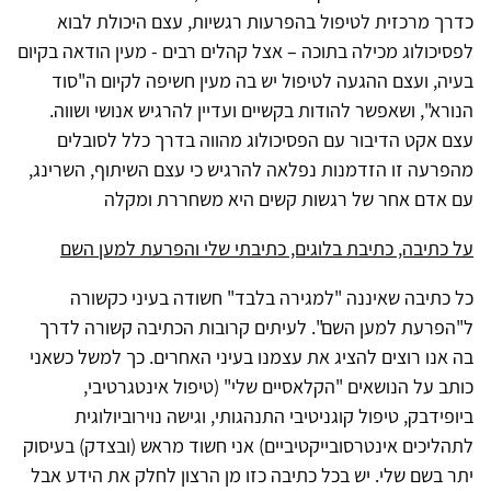
כדרך מרכזית לטיפול בהפרעות רגשיות, עצם היכולת לבוא
לפסיכולוג מכילה בתוכה – אצל קהלים רבים - מעין הודאה בקיום
בעיה, ועצם ההגעה לטיפול יש בה מעין חשיפה לקיום ה"סוד
הנורא", ושאפשר להודות בקשיים ועדיין להרגיש אנושי ושווה.
עצם אקט הדיבור עם הפסיכולוג מהווה בדרך כלל לסובלים
מהפרעה זו הזדמנות נפלאה להרגיש כי עצם השיתוף, השרינג,
עם אדם אחר של רגשות קשים היא משחררת ומקלה
על כתיבה, כתיבת בלוגים, כתיבתי שלי והפרעת למען השם
כל כתיבה שאיננה "למגירה בלבד" חשודה בעיני כקשורה
ל"הפרעת למען השם". לעיתים קרובות הכתיבה קשורה לדרך
בה אנו רוצים להציג את עצמנו בעיני האחרים. כך למשל כשאני
כותב על הנושאים "הקלאסיים שלי" (טיפול אינטגרטיבי,
ביופידבק, טיפול קוגניטיבי התנהגותי, וגישה נוירוביולוגית
לתהליכים אינטרסובייקטיביים) אני חשוד מראש (ובצדק) בעיסוק
יתר בשם שלי. יש בכל כתיבה כזו מן הרצון לחלק את הידע אבל