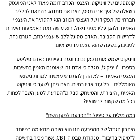
קונספטים של וויניקוט. העצמי הכוזב דומה מאוד לאני המועסק
בשאלה של איך אני נתפס, האם אני מתנהג בהתאם לכללים
חברתיים? תפקידו של העצמי הכוזב הוא להסתיר את העצמי
האמיתי ולהגן עליו מפני ניצול. הוא עושה זאת באמצעות היענות
לדרישות הסביבה. האדם מסוגל ללבוש עצמי כוזב, הגורם נחת
לסביבה, בשעה שהוא עצמו מרגיש איום.
וויניקוט ישמש אותנו כאן גם כדוגמה בעייתית : אדם פיליפס
בספרו : 'וויניקוט', מגלה כי אדם זה, שאומנם האמין בחשיבות
העצמי האמיתי – לא ההין להתגרש מאשתו למרות נישואיו
האומללים – כל עוד אביו בחיים. האם ניתן לשער כי וויניקוט
האמיתי, היצירתי, והמשחק, סבל מ"הפרעת למען השם" לפחות
בכל מה שקשור לנישואיו?
כמה מילים על טיפול ב"הפרעת למען השם"
היתרון הגדול של ההפרעה הזו הוא היותה מתאימה במיוחד
ל"טיפול בדיבור". מנקודת מבט ה CBT, אשר מכיר בחשיפה