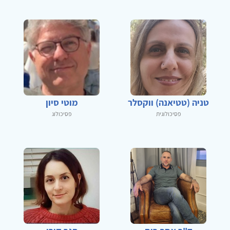
טניה (טטיאנה) ווקסלר
מוטי סיון
פסיכולוגית
פסיכולוג