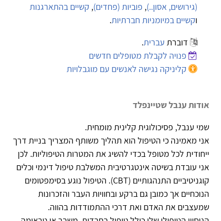
(גירושים, אסון..)
,
פוביות (פחדים)
,
קשיים בהתארגנות
ו
קשיים במיומניות חברתיות
.
דוברת
עברית
.
פנויה לקבלת מטופלים חדשים
קליניקה נגישה לאנשים עם מוגבלויות
אודות ענבל שטיינפלד
שמי ענבל, פסיכולוגית קלינית מומחית.
אני מאמינה כי הטיפול הוא תהליך משותף המצריך בניית דרך
ייחודית לכל מטופל בכדי להשיג את המטרות הטיפוליות. לכן
אני עובדת בשיטה אינטגרטיבית המשלבת טיפול דינמי וכלים
קוגניטיביים התנהגותיים (CBT). הטיפול נוגע בסימפטומים
הנוכחיים אך כמובן גם ברקע ובחוויות העבר והזכרונות
שמעצבים את האדם ואת דרכי ההתמודדות בהווה.
הניסיון הטיפולי שלי כולל טיפול בחרדות, משבר או טראומה