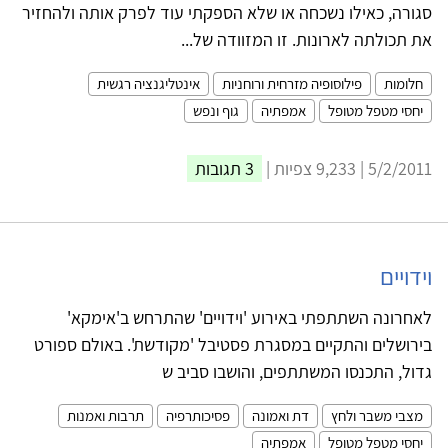
סגורה, כאילו נשכחה או שלא הספקתי עוד לפרק אותה ולהחזיר
את תכולתה לארונות. זו המזוודה של...
חלומות
פילוסופיה מזרחית ורוחניות
אינטליגנציה רגשית
יחסי מטפל מטופל
אמפתיה
גוף ונפש
5/2/2011 | 9,233 צפיות |
3 תגובות
וידויים
לאחרונה השתתפתי באירוע 'וידויים' שהתרחש ב'אימקא'
בירושלים והתקיים במסגרת פסטיבל 'מקודשת'. באולם ספורט
גדול, התכנסו המשתתפים, והושבו סביב ש
מצבי משבר ולחץ
דת ואמונה
פסיכותרפיה
תרבות ואמנות
יחסי מטפל מטופל
אמפתיה