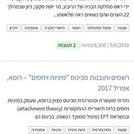
ידי ראש מחלקת הבניה של הרובע, מר יושיו סקקי, כיון שבמהלך
22 השנים שהם נשואים ראה שלאשתו...
שונות
טיפול פסיכולוגי
הומור
תיאורי מקרה
אמפתיה
זיכרון
5/6/2010 | 8,350 צפיות |
2 תגובות
רשמים ותובנות מכינוס "מיניות ויחסים" – רומא,
אפריל 2017
חזרתי מועשרת ומהורהרת מכינוס מצוין ברומא, שעסק במיניות
ויחסים ברוח תיאוריית ההתקשרות (attachment theory)
ובהשראת EFT (טיפול ממוקד רגשות). בכינוס הצ
שונות
פסיכותרפיה
זהות מינית
מיניות
אמפתיה