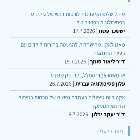
מודל שלוש המערכות לוויסות רגשי של גילברט
בפסיכולוגיה רפואית של
יששכר עשת
|
17.7.2026
מאגו לאקו: מהישרדות להגשמה בהורות לילדים עם
בעיות התנהגות
ד"ר ליאור סומך
|
19.7.2026
יֵשׁ מַשֶּׁהוּ אַחֲרֵי הֶחָלָל, יֶלֶד, רַק שֶׁתֵּדַע
עלון פסיכולוגיה עברית
|
26.7.2026
אקטיביות טיפולית כעמדה נפשית של נוכחות בטיפול
הדינמי הממוקד
ד"ר יעקב יבלון
|
9.7.2026
מעוררי עניין