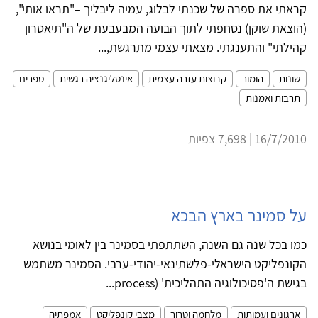
קראתי את ספרה של שכנתי לבלוג, עמיה ליבליך –"תראו אותי",
(הוצאת שוקן) נסחפתי לתוך הבועה המבעבעת של ה"תיאטרון
קהילתי" והתענגתי. מצאתי עצמי מתרגשת,...
שונות
הומור
קבוצות עזרה עצמית
אינטליגנציה רגשית
ספרים
תרבות ואמנות
16/7/2010 | 7,698 צפיות
על סמינר בארץ הבכא
כמו בכל שנה גם השנה, השתתפתי בסמינר בין לאומי בנושא
הקונפליקט הישראלי-‏פלשתינאי-יהודי-ערבי. הסמינר משתמש
בגישת ה'פסיכולוגיה התהליכית' (‏process...
ארגונים ועמותות
מלחמה וטרור
מצבי קונפליקט
אמפתיה