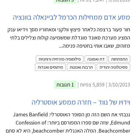
מסע אדם ממחילות הכרמל לביינאלה בוונציה
חור פעור ברצפה כלאחר פיצוץ וולקני ומאחוריו מסך וידיאו ענק
המציג מערכת סאונד מוגדלת שמשמיעה קולות וצלילים בלתי
מזוהים, שאבו אותי בחטיפה פנימה...
התפתחות
דת ואמונה
פילוסופיה מזרחית ורוחניות
פסיכולוגיה יהודית
תרבות ואמנות
מיתוסים ואגדות
3/10/2013 | 5,859 צפיות |
1 תגובות
וידויו של נווד – חזרה ממסע אוסטרליה
גנבתי את השם הזה מן הסופר האוסטרלי: James Banfield
Edmund, שזה שם ספרו המפורסם ביותר: Confession of
Beachcomber. המלה האנגלית beachcomber, היא לא סתם