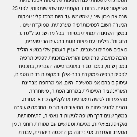
ואריקסוניאניות. ברוח זו הקמתי עם שתי שותפותי, לפני 25
שנה את מכון שינוי, שמשמש עד היום מרכז קליני ומקום
הכשרה חשוב לפסיכותרפיה מערכתית, ממוקדת שינוי.
במשך השנים התמחיתי במיוחד בכל מה שנוגע ל"מדעי
הזוגיות". ביליתי עם מאות זוגות ברגעים הכי סוערים,
כואבים שמחים ונשגבים. העניין העמוק שלי בנושא הוליד
הרבה כתיבה, פרסומים והוראה בתכניות לפסיכותרפיה
במכון שינוי, במכון מגיד באוניברסיטה העברית, בתכנית
לפסיכותרפיה ממוקדת בבר-אילן ובמקומות רבים נוספים,
עיסוקים בהם אני ממשיכה. היום, אני מרחפת מבחינת
האוריינטציה הטיפולית במרחב הפתוח, משוחררת
מהיצמדות לגישה תיאורטית או לקליקה כזו או אחרת.
נהנית להגיב פחות מן התיאוריה ויותר מן החכמה שעוצבה
במשך שנים דרך חשיפה לגישות דינאמיות, התיחסותיות
ואקזיסטנציאליות, מסעות ומפגשים עם מסורות רוחניות מן
המערב והמזרח. אני ניזונה מן החכמה היהודית, עבודת