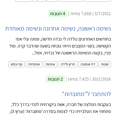
3/7/2011 | 7,668 צפיות |
4 תגובות
נשימה ראשונה, נשימה אחרונה ונשימה מאוחדת
בחודשים האחרונים נולדה לי נכדה חדשה, ומתה עלי אמי
הקשישה. בשני המצבים הייתי נוכחת בשעה שהדבר קרה. מול
פניי, בקעה הנשימה הראשונה של נכדתי, ומול...
שונות
דת ואמונה
הריון ולידה
אמהות
אמפתיה
גוף ונפש
30/1/2016 | 7,425 צפיות |
2 תגובות
להתחבר ל"מחוברות"‏
בעקבות המלצה של חברה, אשה ביקורתית למדי בדרך כלל,
פתחתי את הטלביזיה כדי ‏לצפות בסדרה 'מחוברות' (ערוץ 3),