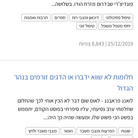
פונדיצ'רי שבדרום מזרח הודו. בשלושה...
טיפול פסיכולוגי
דיכאון ומצבי רוח
ספרים
תרבות ואמנות
יחסי מטפל מטופל
טיפול זוגי
25/12/2019 | 8,843 צפיות
חלומות לא שווא ידברו או הדגים זורמים בנהר
הגדול
לואנג פראבנג - לאוס שום דבר לא הכין אותי לכך שהחלום
שחלמתי ערב נסיעתי, עליו סיפרתי בפוסט הקודם, יתממש
בפשט הכי פשוט שלו. ומעשה שהיה כך היה:...
שונות
הפרעות ומצבי משבר
הומור
מצבי משבר ולחץ