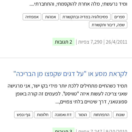
ומיד נרעשתי, מלה אחרת להוקסמתי, והתחברתי....
ספרים
פסיכולוגיה במדיה ובתקשורת
אמהות
אמפתיה
שפה, דיבור ותקשורת
26/4/2011 | 7,290 צפיות |
2 תגובות
לקראת מסע או "על דגים שקפצו מן הבריכה"
תמיד כשהחיים מתחילים ללכת יותר מידי בקו ישר, אני מרגישה
שאני צריכה לעשות איזה "טוויסט". לפעמים זה קורה באופן
ספונטאני, דרך שינויים בלתי צפויים,...
שונות
התפתחות
הומור
דת ואמונה
חלומות
גוף ונפש
9/10/2010 | 7,247 צפיות |
3 תגובות