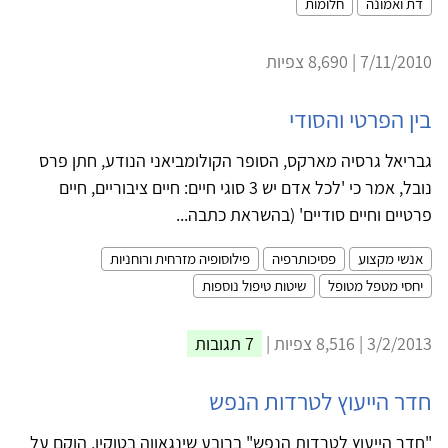
דת ואמונה
חלומות
7/11/2010 | 8,690 צפיות
בין הפרטי והסודי
גבריאל גרסיה מארקס, הסופר הקולומביאני הנודע, חתן פרס
נובל, אמר כי 'לכל אדם יש 3 סוגי חיים: חיים ציבוריים, חיים
פרטיים וחיים סודיים' (בהשראת כתבה...
אנשי מקצוע
פסיכותרפיה
פילוסופיה מזרחית ורוחניות
יחסי מטפל מטופל
שיטות טיפול נוספות
3/2/2013 | 8,516 צפיות |
7 תגובות
חדר הייעוץ לטרדות הנפש
"חדר הייעוץ לטרדות הנפש" ברובע שינגאווה בטוקיו, הוקם על