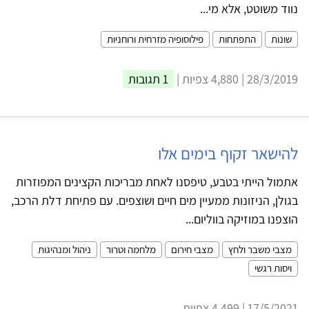
נווד משוטט, אלא מי...
שונות
התפתחות
פילוסופיה מזרחית ורוחניות
28/3/2019 | 4,880 צפיות |
1 תגובות
להישאר זקוף בימים אלו
אתמול הייתי בטבע, טיפסנו לאחת מבריכות הקצינים המפוזרות
בגולן, הניזונות ממעיין מים חיים ושוצפים. עם פתיחת דלת הרכב,
הוצפנו במוזיקה בווליום...
מצבי משבר ולחץ
מצבי חירום
מלחמה וטרור
ניהול ומנהיגות
ויסות רגשי
17/5/2021 | 4,499 צפיות