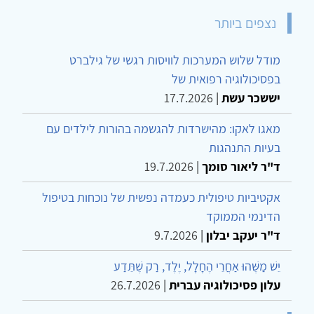
נצפים ביותר
מודל שלוש המערכות לוויסות רגשי של גילברט
בפסיכולוגיה רפואית של
יששכר עשת
|
17.7.2026
מאגו לאקו: מהישרדות להגשמה בהורות לילדים עם
בעיות התנהגות
ד"ר ליאור סומך
|
19.7.2026
אקטיביות טיפולית כעמדה נפשית של נוכחות בטיפול
הדינמי הממוקד
ד"ר יעקב יבלון
|
9.7.2026
יֵשׁ מַשֶּׁהוּ אַחֲרֵי הֶחָלָל, יֶלֶד, רַק שֶׁתֵּדַע
עלון פסיכולוגיה עברית
|
26.7.2026