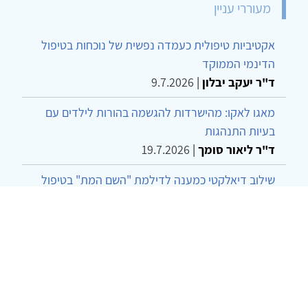
מעוררי עניין
אקטיביות טיפולית כעמדה נפשית של נוכחות בטיפול
הדינמי הממוקד
ד"ר יעקב יבלון
|
9.7.2026
מאגו לאקו: מהישרדות להגשמה בהורות לילדים עם
בעיות התנהגות
ד"ר ליאור סומך
|
19.7.2026
שילוב דיאלקטי כמענה לדילמת "השם המת" בטיפול
בטרנסג'נדרים
מור שני שרמן
|
28.6.2026
מחויבות חברתית כעמדה אתית-טיפולית: שרטוט
מחדש של גבולות המקצוע
ד"ר יהונתן דבש ומאיה פרבר
|
26.6.2026