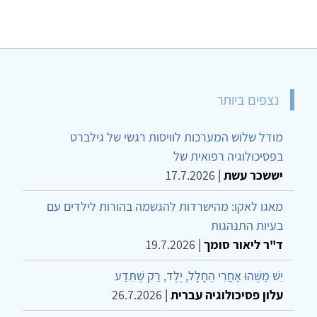
נצפים ביותר
מודל שלוש המערכות לוויסות רגשי של גילברט
בפסיכולוגיה רפואית של
יששכר עשת
|
17.7.2026
מאגו לאקו: מהישרדות להגשמה בהורות לילדים עם
בעיות התנהגות
ד"ר ליאור סומך
|
19.7.2026
יֵשׁ מַשֶּׁהוּ אַחֲרֵי הֶחָלָל, יֶלֶד, רַק שֶׁתֵּדַע
עלון פסיכולוגיה עברית
|
26.7.2026