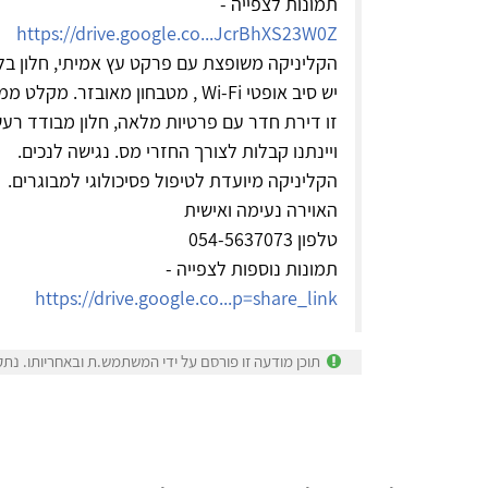
תמונות לצפייה -
https://drive.google.co...JcrBhXS23W0Z
הקליניקה משופצת עם פרקט עץ אמיתי, חלון בלגי,
יש סיב אופטי Wi-Fi , מטבחון מאובזר. מקלט ממול מרחק דקה הליכה.
זו דירת חדר עם פרטיות מלאה, חלון מבודד רעשי
ויינתנו קבלות לצורך החזרי מס. נגישה לנכים.
הקליניקה מיועדת לטיפול פסיכולוגי למבוגרים.
האוירה נעימה ואישית
טלפון 054-5637073
תמונות נוספות לצפייה -
https://drive.google.co...p=share_link
תוכן מודעה זו פורסם על ידי המשתמש.ת ובאחריותו. נתק