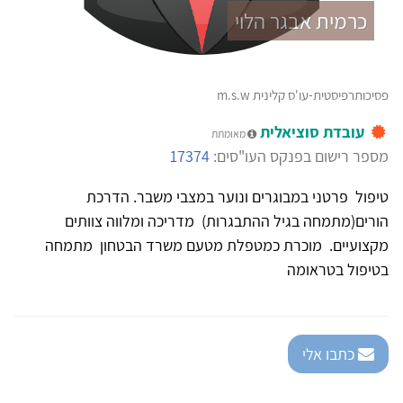
כרמית אבגר הלוי
פסיכותרפיסטית-עו'ס קלינית m.s.w
עובדת סוציאלית
מאומתת
מספר רישום בפנקס העו"סים:
17374
טיפול פרטני במבוגרים ונוער במצבי משבר. הדרכת
הורים(מתמחה בגיל ההתבגרות) מדריכה ומלווה צוותים
מקצועיים. מוכרת כמטפלת מטעם משרד הבטחון מתמחה
בטיפול בטראומה
כתבו אלי