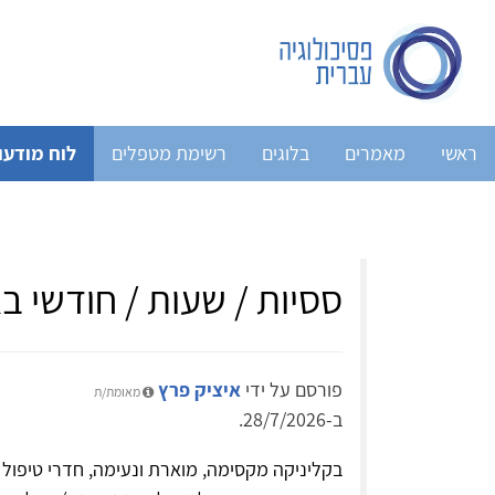
ראשי
מאמרים
בלוגים
רשימת מטפלים
לוח מודעו
ססיות / שעות / חודשי ב
פורסם על ידי
איציק פרץ
מאומת/ת
ב-28/7/2026.
בקליניקה מקסימה, מוארת ונעימה, חדרי טיפול מ