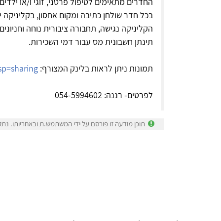
החדרים מתאימים לטיפול פרטני, זוגי ו/או ילדים.
בכל חדר שולחן כתיבה ומקום אחסון, בקליניקה יש מקרר,
הקליניקה נגישה, תחבורה ציבורית נוחה וחניונים 
תינתן חשבונית מס עבור דמי השכירות.
תמונות ניתן לראות בלינק המצורף:
usp=sharing
לפרטים- רננה: 054-5994602
תוכן מודעה זו פורסם על ידי המשתמש.ת ובאחריותו. נתק