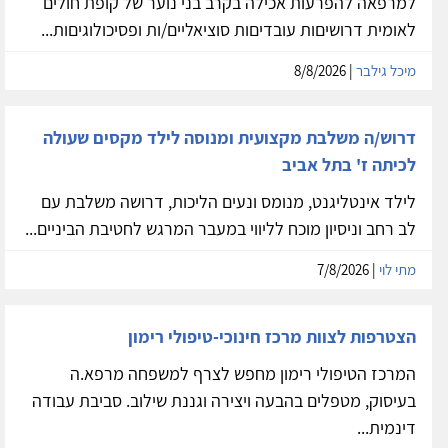
למרפאה להפרעות אכילה בקרב בני נוער של קופת חולים
לאומית דרושיםות עובדיםות סוציאליים/ות ופסיכולוגיםות...
מיכל גילבר
| 8/8/2026
דרוש/ה משלבת מקצועית ומנוסה לילד מקסים שעולה
לכיתה ז' בתל אביב
לילד אינטליגנט, מנומס ונעים הליכות, דרושה משלבת עם
לב רחב וניסיון מוכח לליווי במעבר המרגש לחטיבת הביניים...
מתי לוי
| 7/8/2026
הצטרפות לצוות מרכז חינוכי-טיפולי רימון
המרכז הטיפולי רימון מחפש לצרף למשפחה מרפא.ה
בעיסוק, מטפלים בהבעה ויצירה וגננת שילוב. סביבת עבודה
דינמית...