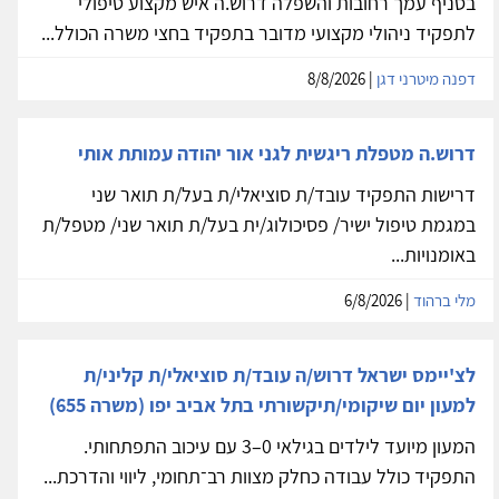
בסניף עמך רחובות והשפלה דרוש.ה איש מקצוע טיפולי
לתפקיד ניהולי מקצועי מדובר בתפקיד בחצי משרה הכולל...
דפנה מיטרני דגן
| 8/8/2026
דרוש.ה מטפלת ריגשית לגני אור יהודה עמותת אותי
דרישות התפקיד עובד/ת סוציאלי/ת בעל/ת תואר שני
במגמת טיפול ישיר/ פסיכולוג/ית בעל/ת תואר שני/ מטפל/ת
באומנויות...
מלי ברהוד
| 6/8/2026
לצ'יימס ישראל דרוש/ה עובד/ת סוציאלי/ת קליני/ת
למעון יום שיקומי/תיקשורתי בתל אביב יפו (משרה 655)
המעון מיועד לילדים בגילאי 0–3 עם עיכוב התפתחותי.
התפקיד כולל עבודה כחלק מצוות רב־תחומי, ליווי והדרכת...