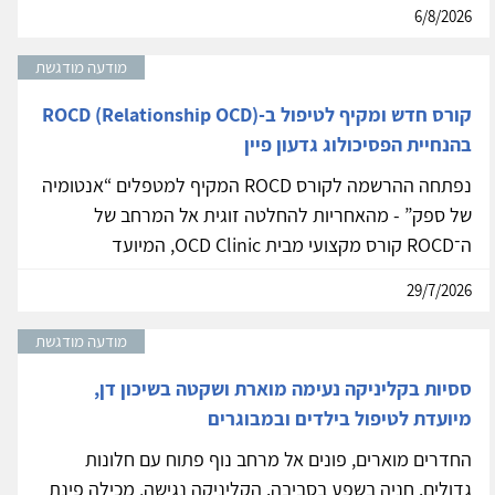
6/8/2026
מודעה מודגשת
קורס חדש ומקיף לטיפול ב-ROCD (Relationship OCD)
בהנחיית הפסיכולוג גדעון פיין
נפתחה ההרשמה לקורס ROCD המקיף למטפלים “אנטומיה
של ספק” - מהאחריות להחלטה זוגית אל המרחב של
ה־ROCD קורס מקצועי מבית OCD Clinic, המיועד
29/7/2026
מודעה מודגשת
ססיות בקליניקה נעימה מוארת ושקטה בשיכון דן,
מיועדת לטיפול בילדים ובמבוגרים
החדרים מוארים, פונים אל מרחב נוף פתוח עם חלונות
גדולים. חניה בשפע בסביבה. הקליניקה נגישה, מכילה פינת