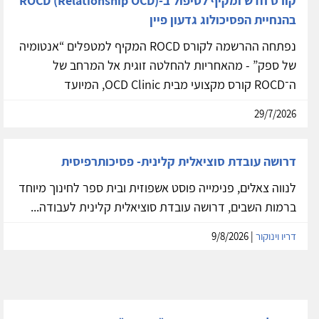
קורס חדש ומקיף לטיפול ב-ROCD (Relationship OCD)
בהנחיית הפסיכולוג גדעון פיין
נפתחה ההרשמה לקורס ROCD המקיף למטפלים “אנטומיה
של ספק” - מהאחריות להחלטה זוגית אל המרחב של
ה־ROCD קורס מקצועי מבית OCD Clinic, המיועד
29/7/2026
דרושה עובדת סוציאלית קלינית- פסיכותרפיסית
לנווה צאלים, פנימייה פוסט אשפוזית ובית ספר לחינוך מיוחד
ברמות השבים, דרושה עובדת סוציאלית קלינית לעבודה...
דריו וינוקור
| 9/8/2026