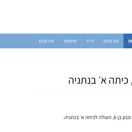
ת
פורומים
יריד
שימושי
אירועים
כיתה א׳ בנתניה
א׳ בנתניה.