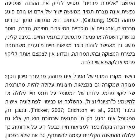
המושג "אלימות מבנית" מסייע לדייק את ההבנה שפגיעה
נפשית אינה נוצרת תמיד ממעשה ישיר של אדם או גורם פוגע
מזוהה (Galtung, 1969). לעיתים היא מתהווה מתוך סדרים
חברתיים, ארגוניים או מוסדיים המייצרים חסימה, הדרה, חוסר
נגישות, השפלה או פגיעה מתמשכת בתנאי החיים. במבט קליני,
מושג זה מאפשר לזהות כיצד מציאות חיים פוגענית משתתפת
ביצירת המצוקה ובהשתמרותה, ומדוע אין לצמצם אותה לליקוי
פנימי או לקושי אישי בלבד.
כאשר מקורו המבני של הסבל אינו מזוהה, מתעורר סיכון נוסף:
מצוקה שמקורה גם במציאות חיצונית עלולה להיות מתורגמת
של ליקוי פנימי. עדותו של המטופל על תנאי חייו עלולה אז
להישמע כ"רציונליזציה", כהשלכה או כביטוי לפתולוגיה אישית
בלבד (Fricker, 2007; Crichton et al., 2017). במובן זה,
המטופל אינו נפגע רק מן התנאים שבתוכם הוא חי, אלא גם
מאי־הכרה בקולו כעד למציאות חייו וכבעל ידע על אודותיה. כך
עלולה ההמשגה הקלינית עצמה להשתתף, גם אם שלא במכוון,