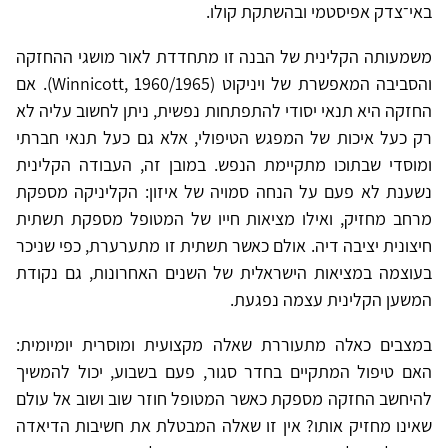
באי־צדק אפיסטמי ובהשתקת קולו.
משמעותה הקלינית של הבנה זו מתחדדת לאור מושגי ההחזקה
והסביבה המאפשרת של ויניקוט (Winnicott, 1960/1965). אם
החזקה היא תנאי יסודי להתפתחות נפשית, ניתן לחשוב עליה לא
רק כעל איכות של המפגש הטיפולי, אלא גם כעל תנאי חברתי
ומוסדי שבתוכו מתקיימת הנפש. במובן זה, העבודה הקלינית
נשענת לא פעם על הנחה סמויה של איזון: הקליניקה מספקת
מרחב מחזיק, ואילו מציאות חייו של המטופל מספקת תשתית
חיצונית יציבה דיה. אולם כאשר תשתית זו מתערערת, כפי שניכר
בעוצמה במציאות הישראלית של השנים האחרונות, גם נקודת
המשען הקלינית עצמה נפגעת.
במצבים כאלה מתעוררת שאלה מקצועית ומוסרית יומיומית:
האם טיפול המתקיים בחדר סגור, פעם בשבוע, יכול להמשיך
להיחשב החזקה מספקת כאשר המטופל חוזר שוב ושוב אל עולם
שאינו מחזיק אותו? אין זו שאלה המבטלת את חשיבות הדיאדה