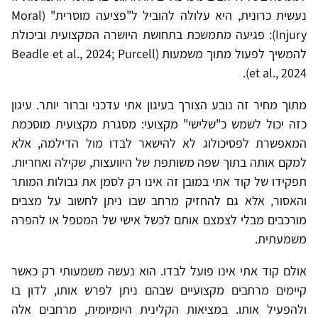
נעשית כרונית, היא עלולה להוביל ל"פציעה מוסרית" (Moral
Injury): פגיעה מתמשכת בתחושת היושרה המקצועית וביכולת
להמשיך לפעול מתוך משמעות (Beadle et al., 2024; Purcell
et al., 2024).
מתוך מחיר זה נובע הצורך בעיגון אתי עדכני וברור יותר. עיגון
כזה יכול לשמש כ"שלישי" מקצועי: מסגרת מקצועית מוסכמת
המאפשרת לפסיכולוג לא להישאר לבדו מול הדילמה, אלא
למקם אותה בתוך שפה משותפת של היוועצות, שקילה ואחריות.
תפקידו של קוד אתי במובן זה אינו רק לסמן את גבולות המותר
והאסור, אלא גם להחזיק מרחב שבו ניתן לחשוב על מצבים
מורכבים מבלי לצמצם אותם לכשל אישי של המטפל או להפרה
משמעתית.
אולם קוד אתי אינו פועל לבדו. הוא נעשה משמעותי רק כאשר
קיימים מרחבים מקצועיים שבהם ניתן לפרש אותו, לדון בו
ולהפעיל אותו. במציאות הקלינית היומיומית, מרחבים אלה