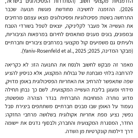
הזדמנויות מקצועי חשוב (הסתדרות הפסיכולוגים בישראל,
2026). ההזמנה לחשיבה מחודשת פוגשת תנועה שכבר
התרחשה בשטח: פסיכולוגיות ופסיכולוגים מצאו עצמם מרחיבים
את העשייה אל מעבר לקליניקה, יוצאים לטפל בשורדי הטבח
ובמפונים, בונים מענים מותאמים לחירום במרפאות הציבוריות,
ולעיתים גם משמיעים קול מקצועי במרחבים ציבוריים וחברתיים
(מבקר המדינה, 2025; Yaniv-Rosenfeld et al., 2025).
מאמר זה מבקש לחשוב ולנסח את התנועה הזו: לא כקריאה
להרחבה בלתי מובחנת של גבולות המקצוע, אלא כניסיון להציע
שפה שתאפשר להרחיב את האחריות הפסיכולוגית באופן מדויק,
מידתי ומעוגן בליבת העשייה המקצועית. לשם כך נבחן תחילה
מדוע נותרה המחויבות החברתית בגדר הצהרה מופשטת;
נעמוד על האופן שבו מבנים חברתיים משתתפים ביצירת סבל
נפשי; נציע מפת אחריות אקולוגית בשלושה מרחבי החזקה:
החדר, המסגרת המקצועית והחברה; ולבסוף נדגים את יישומה
דרך דילמות קונקרטיות מן השדה.