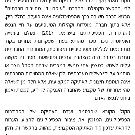
הקוד האתי הקיים כבר מכיר בזיקה שבין העבודה הפסיכולוגית
לבין ההקשר הקהילתי והחברתי. "עיקרון ד׳- מחויבות חברתית"
מבטא הכרה חשובה בכך שהפסיכולוגיה אינה פועלת בחלל ריק,
אלא בתוך חברה, מוסדות וקהילות המשפיעים על חיי הנפש
(הסתדרות הפסיכולוגים בישראל, 2017). ואולם בעשייה
היומיומית ניכר פער מהותי: בעוד שעקרונות אחרים בקוד
מתורגמים לכללים אופרטיביים ומפורטים, המחויבות החברתית
נותרת במידה רבה כהצהרה ערכית ומופשטת. חסר זה מקשה
עליה לשמש כמצפן אתי ממשי במצבים שבהם הסבל נוצר או
מוחמר על ידי כשלים מערכתיים. לכן שאלת המחויבות החברתית
אינה תוספת חיצונית לאתיקה המקצועית, אלא חלק מן השאלה
מהי אחריותו של מקצוע שהחברה העניקה לו ידע, סמכות ואמון
ביחס לנפש האדם.
הקול הקורא שפרסמה ועדת האתיקה של הסתדרות
הפסיכולוגים, המזמין את ציבור הפסיכולוגים להציע הערות
לקראת עדכון קוד האתיקה המקצועית, מהווה, בהקשר זה, חלון