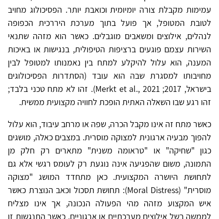
עמימות מקבלת צורה יומיומית וכואבת יותר. הפסיכולוג מחויב
לטובת המטופל, אך פועל בתוך מערכת היררכית הכפופה
לנהלים, אילוצים ומשאבים מוגבלים. כאשר הוא מזהה שתנאי
השירות עצמם פוגעים ברציפות הטיפולית, בנגישות או באיכות
המענה, הוא עלול להיקלע למתח בין נאמנותו למטופל לבין
מחויבותו למסגרת שבה הוא עובד (הסתדרות הפסיכולוגים
בישראל, 2017; Merkt et al., 2021). זהו לא מתח טכני בלבד;
זהו רגע שבו השאלה האתית הופכת לחוויה מקצועית ממשית.
כאשר מתח זה אינו מקבל הכרה, שפה או מרחב עיבוד, הוא עלול
להפוך מבעיה ארגונית למצוקה מוסרית. במצבים כאלה, מושגים
כגון "שחיקה" או "טראומה משנית" מתארים רק חלק מן
התמונה, משום שהפגיעה אינה נוגעת רק לעומס רגשי אלא גם
לתחושת היושרה המקצועית. כאן מתחדד המושג "מצוקה
מוסרית" (Moral Distress): תחושת תסכול וכאב הנוצרת כאשר
איש המקצוע מזהה מהי הפעולה הנכונה, אך אינו מצליח
לממשה בשל אילוצים מערכתיים או ארגוניים. כאשר התנגשות זו