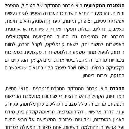
המסגרת המקצועית
היא מרחב ההחזקה של הטיפול, המטפל
והצוות. זהו מערך התנאים שבתוכו העבודה הפסיכולוגית נעשית
אפשרית: סטינג, רציפות, זמינות, תיעדוף, הפניה, תיאום, תיעוד,
משאבים, נהלים, גבולות תפקיד ואחריות שירותית או ארגונית.
במרחב זה מתעצבת גם החוויה המקצועית והקולגיאלית:
האפשרות לחשוב יחד, לשאת קונפליקט, לקבל הכרה, לחוות
הוגנות, לפעול מתוך משמעות ולממש זהות מקצועית. במערכות
ציבוריות מרחב זה מקבל ביטוי ארגוני מובהק, אך הוא קיים גם
בקליניקה פרטית, משום שכל טיפול תלוי בתנאים שמאפשרים
החזקה, יציבות וביטחון.
החברה
היא מרחב ההחזקה החברתית־מבנית: תנאי החיים,
המדיניות, הקהילות והשיח הציבורי שבתוכם מתעצבת הבריאות
הנפשית. מרחב זה כולל מצבים ותהליכים כגון מלחמה, עקירה,
עוני, הדרה, אי־שוויון, דה־הומניזציה, טראומה קולקטיבית, מידת
האמון במוסדות, ומדיניות ציבורית המשפיעה על תנאי החיים
ועל אפשרות ההחלמה והשיקום. אחת מצורות הפעולה במרחב