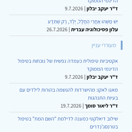
הדינמי הממוקד
ד"ר יעקב יבלון
|
9.7.2026
יֵשׁ מַשֶּׁהוּ אַחֲרֵי הֶחָלָל, יֶלֶד, רַק שֶׁתֵּדַע
עלון פסיכולוגיה עברית
|
26.7.2026
מעוררי עניין
אקטיביות טיפולית כעמדה נפשית של נוכחות בטיפול
הדינמי הממוקד
ד"ר יעקב יבלון
|
9.7.2026
מאגו לאקו: מהישרדות להגשמה בהורות לילדים עם
בעיות התנהגות
ד"ר ליאור סומך
|
19.7.2026
שילוב דיאלקטי כמענה לדילמת "השם המת" בטיפול
בטרנסג'נדרים