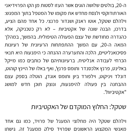
ה-20, בולטים שלושה הוגים אשר העזו לסטות מן הקו הפרוידיאני
האורתודוקסי ולנסח מחדש את מקומו של המטפל בתוך המפגש:
וילהלם שטקל, אוטו ראנק ושנדור פרנצי. כל אחד מהם הציע,
בדרכו, הבנה שונה של אקטיביות – לא רק כטכניקה, אלא
כהגדרה מחודשת של עצם הפעולה הטיפולית. בהמשך, במהלך
המאה ה-20, עם המשך ההתפתחות הרעיונית של רעיונות
פסיכואנליטיים, הלכה והתערערה ההנחה כי הימנעות היא תנאי
הכרחי לעבודה אנליטית. ברעיונותיהם של כותבים כמו מייקל
באלינט, פרנץ אלכסנדר ותומס פרנץ', ואף באלו של היינץ קוהוט,
דונלד ויניקוט, וילפורד ביון ותומס אוגדן, הוטלה בספק עצם
ההבחנה בין פעולה להימנעות, ונוצק תוכן חדש למושג
"אקטיביות".
שטקל: החלוץ המוקדם של האקטיביות
וילהלם שטקל היה מחלוצי המעגל של פרויד, כמו גם אחד
מאנשי המקצוע הראשונים שפרויד סילק ממעגל זה. גישתו