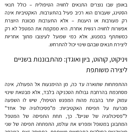
באופן שבו נוצרים התנאים לחוויה הטיפולית – כולל תנאי
הסטינג, שעבורם הוא רכיב פעיל בהתערבות. האקטיביות אינה
רק מעורבות או היענות – אלא התערבות מכוונת היוצרת
אפשרות לחוויה רגשית אחרת. היא ממקמת את המטפל לא רק
כמשתתף במפגש, אלא כמי שפועל לעיצובו מתוך אחריות
ליצירת תנאים שבהם שינוי יכול להתרחש.
ויניקוט, קוהוט, ביון ואוגדן: מהתבוננות בשניים
ליצירה משותפת
ההתפתחות שתוארה עד כה, מן ההימנעות אל הפעולה, אינה
מסתכמת בהרחבת גבולות הטכניקה בלבד, אלא מבטאת שינוי
עמוק יותר בהבנת מהות המפגש הטיפולי, שיש לו השפעה
מכרעת על תפיסת האקטיביות: מ"פסיכולוגיה של אחד"
ל"פסיכולוגיה של שניים". כך, תחת התפיסה של המטפל
המתבונן במטופל ומפרש את עולמו, התפתחה תפיסה של שני
סובייקטים החולקים התרחשות משותפת. בתפיסה זאת, המרחב