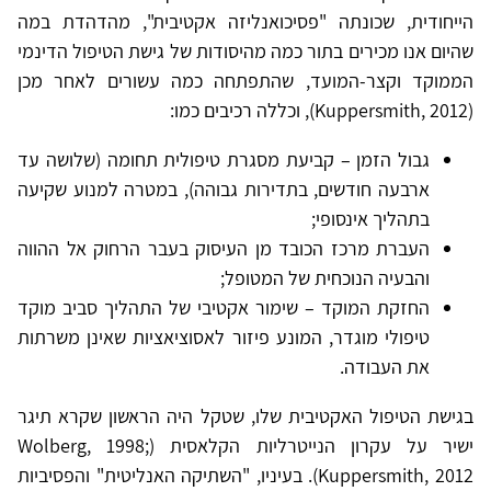
הייחודית, שכונתה "פסיכואנליזה אקטיבית", מהדהדת במה
שהיום אנו מכירים בתור כמה מהיסודות של גישת הטיפול הדינמי
הממוקד וקצר-המועד, שהתפתחה כמה עשורים לאחר מכן
(Kuppersmith, 2012), וכללה רכיבים כמו:
גבול הזמן – קביעת מסגרת טיפולית תחומה (שלושה עד
ארבעה חודשים, בתדירות גבוהה), במטרה למנוע שקיעה
בתהליך אינסופי;
העברת מרכז הכובד מן העיסוק בעבר הרחוק אל ההווה
והבעיה הנוכחית של המטופל;
החזקת המוקד – שימור אקטיבי של התהליך סביב מוקד
טיפולי מוגדר, המונע פיזור לאסוציאציות שאינן משרתות
את העבודה.
בגישת הטיפול האקטיבית שלו, שטקל היה הראשון שקרא תיגר
ישיר על עקרון הנייטרליות הקלאסית (Wolberg, 1998;
Kuppersmith, 2012). בעיניו, "השתיקה האנליטית" והפסיביות