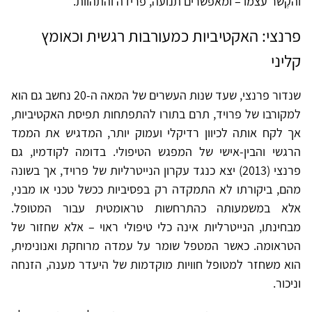
והקֶשר עצמו – ומאפשרים תנועה, פרידה והתהוות.
פרנצי: האקטיביות כמעורבות רגשית וכאומץ
קליני
שנדור פרנצי, שעד שנות העשרים של המאה ה-20 נחשב גם הוא
למקורבו של פרויד, תרם בתורו להתפתחות תפיסת האקטיביות,
אך לקח אותה לכיוון רדיקלי ועמוק יותר, המדגיש את הממד
הרגשי והבין-אישי של המפגש הטיפולי. בדומה לקודמיו, גם
פרנצי (2013) יצא כנגד עקרון הנייטרליות של פרויד, אך בשונה
מהם, ביקורתו לא התמקדה רק בפסיביות ככשל טכני או מבני,
אלא במשמעותה כהתרחשות טראומטית עבור המטופל.
מבחינתו, הנייטרליות אינה כלי טיפולי ראוי – אלא שחזור של
הטראומה. כאשר המטפל שומר על עמדה מרוחקת ואנונימית,
הוא משחזר למטופל חוויות מוקדמות של היעדר מענה, הזנחה
וניכור.