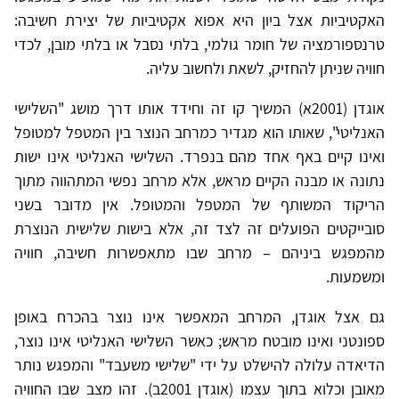
האקטיביות אצל ביון היא אפוא אקטיביות של יצירת חשיבה:
טרנספורמציה של חומר גולמי, בלתי נסבל או בלתי מובן, לכדי
חוויה שניתן להחזיק, לשאת ולחשוב עליה.
אוגדן (2001א) המשיך קו זה וחידד אותו דרך מושג "השלישי
האנליטי", שאותו הוא מגדיר כמרחב הנוצר בין המטפל למטופל
ואינו קיים באף אחד מהם בנפרד. השלישי האנליטי אינו ישות
נתונה או מבנה הקיים מראש, אלא מרחב נפשי המתהווה מתוך
הריקוד המשותף של המטפל והמטופל. אין מדובר בשני
סובייקטים הפועלים זה לצד זה, אלא בישות שלישית הנוצרת
מהמפגש ביניהם – מרחב שבו מתאפשרות חשיבה, חוויה
ומשמעות.
גם אצל אוגדן, המרחב המאפשר אינו נוצר בהכרח באופן
ספונטני ואינו מובטח מראש; כאשר השלישי האנליטי אינו נוצר,
הדיאדה עלולה להישלט על ידי "שלישי משעבד" והמפגש נותר
מאובן וכלוא בתוך עצמו (אוגדן 2001ב). זהו מצב שבו החוויה