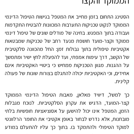
הממוקד והקצר
הסטינג התחום בזמן מחייב את המטפל בגישות הטיפול הדינמי
הממוקד לנקוט טכניקות התערבות המכוונות להבטיח התקדמות
ועבודה בתוך המפגש. בחינה של מודלים שונים של טיפול דינמי
ממוקד וקצר-מועד חושפת מנעד רחב של טכניקות שמבטאות
אקטיביות טיפולית בתוך גבולות זמן: החל מהכוונה סלקטיבית
של הקשב, דרך עימות אמפתי, ועד להפעלת לחץ ישיר ומתמשך
על ההגנות. מגוון הטכניקות ממחיש כי ביטויי האקטיביות אינם
אחידים, וכי האקטיביות יכולה להתגלם בצורות שונות של פעולה
קלינית.
כך למשל, דיוויד מאלאן, מאבות הטיפול הדינמי הממוקד
קצר-המועד, הדגיש את עקרון הסלקטיביות. לנוכח מגבלות
הזמן, המטפל אינו יכול להישען על אסוציאציות חופשיות בלתי
מובחנות, אלא נדרש לבחור באופן אקטיבי את החומר הרלוונטי
למוקד הטיפולי ולהתמקד בו. בתוך כך עליו להתעלם במודע