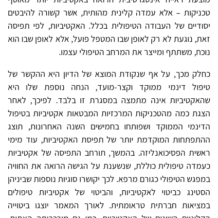
טכניקות – אלא עמדה קלינית מהותית, אשר קשורה להיבטים
יסודיים של העבודה הטיפולית בכלל. האקטיביות, לפי תפיסה
זאת, נוגעת לא רק לאופן שבו המטפל פועל, אלא לאופן שבו הוא
נוכח, משתתף ומייצר את המרחב הטיפולי עצמו.
כחלק מכך, על אף שנקודת המוצא של הדיון היא ההקשר של
טיפול דינמי ממוקד וקצר-מועד, הנחה נוספת שלו היא
שהאקטיביות אינה מתמצה במסגרת זו בלבד. לפיכך, לאחר
הצגת כמה מהטכניקות המרכזיות המבטאות אקטיביות בטיפול
הדינמי הממוקד ושפותחו בחמישים השנה האחרונות, תוצג
ההתפתחות המוקדמת יותר של תפיסת האקטיביות, עוד מימי
ראשית הפסיכואנליזה. בהמשך, תורחב התפיסה של אקטיביות
כעמדה טיפולית כוללת, שנשענת על הגישה הרואה את החוויה
במפגש הטיפולי כגורם מרפא. לכך יקושרו סוגיות נוספות שביניהן
הסטינג כביטוי לאקטיביות, והביטוי של אקטיביות טיפולים
במציאות חברתית טראומתית. לאורך המאמר יוצגו ביטוייה