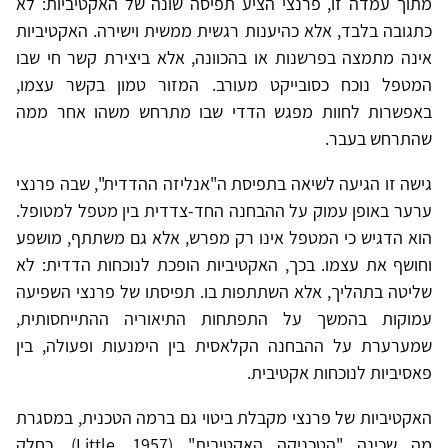
מתוך עמדה זו, פרנצי הציע תפיסה שונה של האקטיביות: לא
כתגובה בלבד, אלא כהיענות רגשית ממשית וישירה. האקטיביות
אינה מתמצה בפרשנות או בהכוונה, אלא ביצירת קשר חי שבו
המטפל נוכח כסובייקט מעורב. המזור טמון בקשר עצמו,
באפשרות לחוות מפגש הדדי שבו מתרחש משהו אחר ממה
שהתרחש בעבר.
גישה זו הגיעה לשיאה בתפיסת ה"אנליזה ההדדית", שבה פרנצי
ערער באופן עמוק על ההבחנה החד-צדדית בין מטפל למטופל.
הוא הדגיש כי המטפל אינו רק מפרש, אלא גם משתתף, מושפע
וחושף את עצמו. בכך, האקטיביות הופכת לנוכחות הדדית: לא
שליטה בתהליך, אלא השתתפות בו. תפיסתו של פרנצי השפיעה
עמוקות בהמשך על התפתחות התיאוריה ההתייחסותית,
שמערערת על ההבחנה הקלאסית בין הימנעות ופעולה, בין
פאסיביות לנוכחות אקטיבית.
האקטיביות של פרנצי מקבלת ביטוי גם ברמה הטכנית, במסגרת
מה שכינה "הטכניקה האקטיבית" (Little, 1957). כחלק