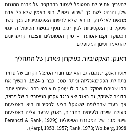
להעריך את יכולת המטופל לעמוד בהתקפה על מבנה ההגנות
שלו, והנהיג לשם כך "שבוע ניסיון". הוא האמין שלא כל אדם
מתאים לאנליזה, ובוודאי שלא לגישתו האינטנסיבית. בכך קשר
שטקל בין האקטיביות לבין רכיב נוסף בגישת הטיפול הדינמי
הממוקד וקצר-המועד – מיון המטופלים והצבת קריטריונים
להתאמה וסינון המטופלים.
ראנק: האקטיביות כעיקרון מארגן של התהליך
אוטו ראנק, שנמנה גם הוא עם חברי המעגל הקרוב של פרויד
בתחילת הפסיכואנליזה וניתק ממנו כבר ב-1924, המשיך את
הקו שפיתח שטקל והעניק לו עומק תיאורטי רחב ושיטתי יותר.
בדומה לשטקל, גם ראנק יצא כנגד עקרון הנייטרליות של פרויד,
אך בעוד שהחלופה ששטקל הציע לפסיביות היא באמצעות
פעולה ישירה ולעיתים חתרנית, ראנק ערער עליה באמצעות
שינוי מבני של המסגרת הטיפולית (Ferenczi & Rank, 1929;
Karpf, 1953, 1957; Rank, 1978; Wolberg, 1998) .