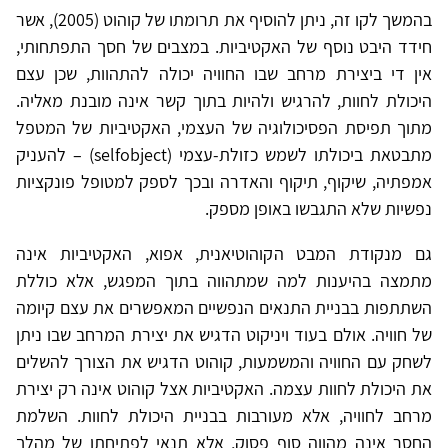
בהמשך לקו זה, ניתן להוסיף את תרומתו של קוהוט (2005), אשר
חידד היבט נוסף של האקטיביות. במצבים של חסך התפתחותי,
אין די ביצירת מרחב שבו החוויה יכולה להתהוות, שכן עצם
היכולת לחוות, להרגיש ולהיות בתוך קשר אינה מובנת מאליה.
מתוך תפיסת הפסיכולוגיה של העצמי, האקטיביות של המטפל
מתבטאת ביכולתו לשמש כזולת-עצמי (selfobject) – להעניק
אמפתיה, שיקוף, תיקוף והאדרה ובכך לספק למטופל פונקציות
נפשיות שלא התגבשו באופן מספק.
גם מנקודת המבט הקוהוטיאנית, אפוא, האקטיביות אינה
מתמצה בהיענות למה שמתהווה בתוך המפגש, אלא כוללת
השתתפות בבניית התנאים הנפשיים המאפשרים את עצם קיומה
של חוויה. אולם בעוד ויניקוט הדגיש את יצירת המרחב שבו ניתן
לשחק עם החוויה והמשמעות, קוהוט הדגיש את הצורך להשלים
את היכולת לחוות עצמה. האקטיביות אצל קוהוט אינה רק יצירת
מרחב לחוויה, אלא מעורבות בבניית היכולת לחוות. השלמת
החסר אינה מהווה סוף פסוק, אלא תנאי לפתיחתו של מהלך