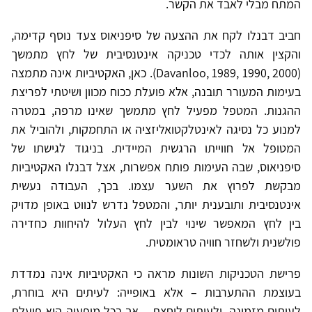
המתח מבלי לאבד את הקשר.
חביב דבנלו לקח את ההצעה של סיפניאוס צעד נוסף קדימה,
והקצין אותה לכדי טכניקה אינטנסיבית של לחץ מתמשך
(Davanloo, 1989, 1990, 2000). כאן, האקטיביות אינה מתמצה
בעימות המעורר תובנה, אלא פועלת ככוח מכוון ושיטתי לפריצת
ההגנות. המטפל מפעיל לחץ מתמשך שאינו מרפה, במטרה
למנוע כל נסיגה לאינטלקטואליזציה או התחמקות, ולהוביל את
המטופל אל חווייתו הרגשית המיידית. בניגוד לגישתו של
סיפניאוס, שבה העימות פותח אפשרות, אצל דבנלו האקטיביות
מבקשת לפרוץ את השער עצמו. בכך, העבודה נעשית
אינטנסיבית ותובענית יותר, והמטפל נדרש לנווט באופן מדויק
בין לחץ המאפשר שינוי לבין לחץ העלול להיחוות כחדירה
פולשנית ולשחזר חוויה טראומטית.
פרישת הטכניקות השונות מראה כי האקטיביות אינה נמדדת
בעוצמת ההתערבות – אלא באופייה: לעיתים היא בוחרת,
לעיתים מזמינה, ולעיתים לוחצת – אך בכל מופעיה היא פועלת