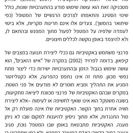
מטכניקה זאת הוא עושה שימוש מודע בהתערבויות שונות, כולל
שינוי הסטינג והתאמתו לצרכים הרגשיים של המטופל (כפי
שיתואר בהמשך). צעדים אלו אינם חריגות מקריות, אלא ביטוי
לעמדה שלפיה על המטפל לפעול מתוך המפגש ובהתאם לו,
ולא להיצמד באופן נוקשה לכללים חיצוניים.
פרנצי משתמש באקטיביות גם ככלי ליצירת תנועה במצבים של
קיפאון. בדומה לפרויד (2002) במקרה של "איש הזאבים", הוא
עושה שימוש בגבול הזמן ובהתערבויות ישירות כדי ליצור מתח
נפשי מכוון. מתח זה אינו נתפס כהפרעה, אלא כקטליזטור
המניע את התהליך ומביא חומרים לא מודעים אל פני השטח.
במקרים שבהם האקטיביות של פרנצי מכוונת ליציאה מתקיעות,
בשונה משטקל הוא אינו שואף לחשיפה או לעימות –אלא ליצירת
חוויה אחרת בתוך הקֶשר. האקטיביות שלו אינה פועלת רק אל
מול התנגדות, אלא מתוך ניסיון להיענות למקום שבו לא ניתן
מענה. האקטיביות מתבטאת באופן שבו המטפל נוכח, מגיב
ונענה בתוך הקשר: כאדם המעורב במפגש, ולא כמי שמתבונן בו