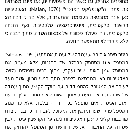
מחומרים אחרים, גם כאשר הם משמעותיים, אם אינם משרתים
את פתרון ה"קונפליקט המרכזי" (Malan, 1976). האקטיביות
כאן אינה מתבטאת בעוצמת ההתערבות, אלא בדיוק הבחירה:
הקשבה סלקטיבית, אינטרפרטציה סלקטיבית ואף הזנחה
סלקטיבית. זוהי פעולה מכוונת של צמצום השדה, מתוך הבנה כי
ללא מיקוד לא תתאפשר תנועה.
פיטר סיפניאוס הציע עמדה של עימות אמפתי ((Sifneos, 1991:
המטפל אינו מסתפק בהכלה של ההגנות, אלא מעמת את
המטופל עמן באופן ישיר ועקבי, מתוך ברית טיפולית גלויה.
האקטיביות כאן מתבטאת ביצירת מתח רגשי מכוון, אשר נועד
לעורר את המטופל להתמודדות עם מוקד הקושי, מתוך עמדה
של שותפות ("אני מעמת אותך משום שאני מחויב אליך"). עם
זאת, העימות אינו מופעל ככוח דוחף בלבד, אלא כהזמנה:
המטפל פותח שער ומזמין את המטופל לעבור דרכו. בכך נוצרת
מורכבות קלינית, שכן האקטיביות נעה על הקו שבין עימות לבין
שמירה על החיבור האנושי, ודורשת מן המטפל להחזיק את