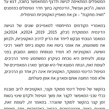
המטופלים המתאימה לגישה ולרצף המתאפשר בתוכה, דגש על
ההווה, ה"כאן ועכשיו", הדינמיקה בתוך חדר הטיפולים כמזמנים
"חוויה מתקנת" – וכן את מאפיין האקטיביות הטיפולית.
במאמריי הקודמים התייחסתי למאפיינים שונים של הגישה
הדינמית הממוקדת (יבלון, 2015, 2019, 2024א, 2024א);
המאמר הנוכחי מבקש לייחד את הדיון לרכיב האקטיביות, ולבחון
את משמעותו, את אופני ביטויו ואת מקומו ביחס לשאר רכיבי
השיטה. האקטיביות לא תמיד מנוסחת כמושג המובחן בפני
עצמו, ולעיתים היא נוכחת כעיקרון המשתמע מיתר הרכיבים.
לעומת זאת, הנחת המוצא שלי היא שבתוך מארג המאפיינים של
הטיפול הדינמי הממוקד, האקטיביות אינה רק אחד מן הרכיבים,
אלא ממד החוצה אותם ומארגן את אופן פעולתם.
בהקשר של טיפול דינמי ממוקד וקצר, האקטיביות לרוב מובנת
ככלי טכני המאפשר לקצר את משך הטיפול ולקדם שינוי בטווח
זמן קצר בהקשר למוקד שהוגדר. במאמר זה, לעומת זאת,
מוצעת ראייה אינטגרטיבית הרואה באקטיביות יותר מאוסף