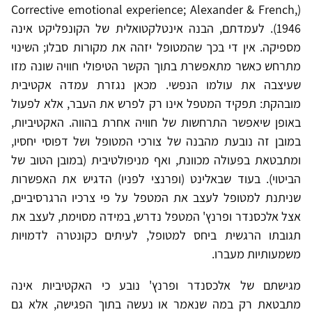
(Corrective emotional experience; Alexander & French,
1946). לעמדתם, הבנה אינטלקטואלית של הקונפליקט אינה
מספיקה. אין די בכך שהמטופל יזהה את מקורות סבלו; השינוי
מתרחש כאשר מתאפשרת בתוך הקשר הטיפולי חוויה שונה מזו
שעיצבה את עולמו הנפשי. מכאן נגזרת עמדה אקטיבית
מובהקת: תפקיד המטפל אינו רק לפרש את העבר, אלא לפעול
באופן שיאפשר התרחשות של חוויה אחרת בהווה. האקטיביות,
במובן זה נובעת מהבנה של צורכי המטופל ושל דפוסי יחסיו,
ומתבטאת בפעולה מכוונת, ואף מניפולטיבית (במובן הטוב של
הביטוי). בעוד שבאלינט (ופרנצי לפניו) הדגיש את האפשרות
שניתנת למטופל לעצב את המטפל על פי צרכיו הרגרסיביים,
אצל אלכסנדר ופרנץ' המטפל נדרש, במידה מסוימת, לעצב את
תגובתו הרגשית ביחס למטופל, לעיתים כקונטרה לדמויות
משמעותיות מעברו.
מגישתם של אלכסנדר ופרנץ' נובע כי האקטיביות אינה
מתבטאת רק במה שנאמר או נעשה בתוך הפגישה, אלא גם