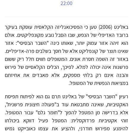
22:00
באלינט (2006) טען כי הפסיכואנליזה הקלאסית עוסקת בעיקר
ברובד האדיפלי של הנפש, שבו הסבל נובע מקונפליקטים. אולם
הוא זיהה אזור עמוק יותר, שאותו כינה "השבר הבסיסי": אזור
שאינו תוצר של קונפליקט אלא של חסך בשלבים פרה-אדיפליים.
באזור זה השפה חסרת אונים. המטופלים חווים חלל ריק ששום
פרשנות אינה יכולה למלא. לפיכך, הכלים הקלאסיים של פירוש
והבנה אינם רק בלתי מספקים, אלא מאבדים את אחיזתם
במציאות הנפשית של המטופל.
רעיון "השבר הבסיסי" של באלינט תרם גם הוא לפיתוח תפיסת
האקטיביות, שאינה מתבטאת עוד ב"פעולה חיצונית פרשנית",
אלא בדרישה מן המטפל להפוך ל"חומר גלם" עבור המטופל.
זוהי אקטיביות פרדוקסלית: המטפל פעיל דווקא ביכולתו
להימנע מפירוש חודרני, ולהציע את עצמו כאובייקט גמיש