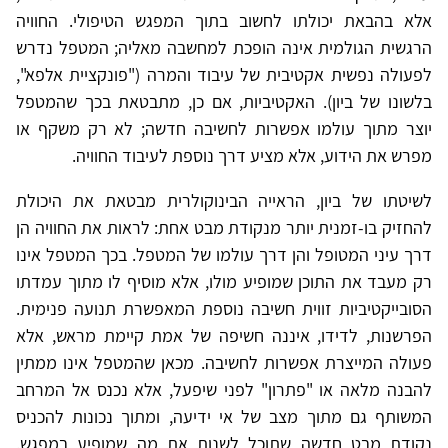
אלא בהבאת יכולתו לחשוב בתוך המפגש הטיפולי. החוויה
הרגשית הגולמית אינה הופכת למחשבה מאליה; המטפל נדרש
לפעולה נפשית אקטיבית של עיבוד והמרה ("פונקציית אלפא",
בלשונו של ביון). האקטיביות, אם כן, מתבטאת בכך שהמטפל
יוצר מתוך עולמו אפשרות לחשיבה חדשה; לא רק משקף או
מפרש את הידוע, אלא מציע דרך נוספת לעיבוד החוויה.
לשיטתו של ביון, הראייה הבינוקולרית מבטאת את היכולת
להחזיק בו-זמנית יותר מנקודת מבט אחת: לראות את החוויה הן
דרך עיני המטופל והן דרך עולמו של המטפל. בכך המטפל אינו
רק מעבד את התוכן שמופיע מולו, אלא מוסיף לו מתוך עמדתו
הסובייקטיביות זווית חשיבה נוספת המאפשרת תנועה פנימית.
הפרשנות, לדידו, איננה חשיפה של אמת קיימת מראש, אלא
פעולה המייצרת אפשרות לחשיבה. מכאן שהמטפל אינו ממתין
להבנה מלאה או "פתרון" לפני שיפעל, אלא נכנס אל המרחב
המשותף גם מתוך מצב של אי ידיעה, ומתוך נכונות להכניס
נקודת מבט חדשה שתוכל לשנות את מה שמופיע במפגש.