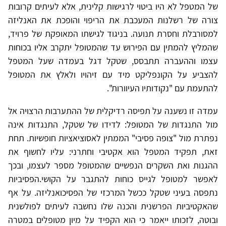
של המטפל לא היו ביטוי לרגישות קלינית, אלא לעיתים קרובות
צורה של רשלנות המעכבת את הריפוי והופכת את האנליזה
למסורבלת וחסרת תנועה. בניגוד לגישתו המאופקת של פרויד,
שהמליץ להמתין עם הפירוש עד שהמטופל יתקרב אליו בכוחות
עצמו וההעברה תתבסס, שטקל דגל בעמדה שעל המטפל
להצביע על הקונפליקט מיד עם זיהויו ולאלץ את המטופל
להתעמת עם "נקודותיו העיוורות".
עמדה זו נשענה על תפיסה רדיקלית של ההתערבות הרצויה אל
מול התנגדות של המטופל: לדידו של שטקל, התנגדות אינה
נפתרת מול "צופה פסיבי" הממתין לאסוציאציות חופשיות. תחת
זאת, תפקיד המטפל הוא אקטיבי וחתרני: עליו לחשוף את
ההגנות ואת השקרים הנפשיים שהמטופל מספר לעצמו, ובכך
לאפשר למטופל לגייס כוחות להתגבר על הקושי.הפסיביות
נתפסה בעיני שטקל ככשל המרכזי של הפסיכואנליזה. על אף
שהאקטיביות הפרשנית והכנה שלו נחשבה לעיתים לפולשנית
ובוטה, לזכותו ייאמר כי הוא הקפיד על מיון מטופלים במטרה