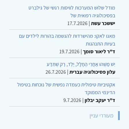
מודל שלוש המערכות לוויסות רגשי של גילברט
בפסיכולוגיה רפואית של
יששכר עשת
|
17.7.2026
מאגו לאקו: מהישרדות להגשמה בהורות לילדים עם
בעיות התנהגות
ד"ר ליאור סומך
|
19.7.2026
יֵשׁ מַשֶּׁהוּ אַחֲרֵי הֶחָלָל, יֶלֶד, רַק שֶׁתֵּדַע
עלון פסיכולוגיה עברית
|
26.7.2026
אקטיביות טיפולית כעמדה נפשית של נוכחות בטיפול
הדינמי הממוקד
ד"ר יעקב יבלון
|
9.7.2026
מעוררי עניין