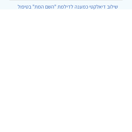
שילוב דיאלקטי כמענה לדילמת "השם המת" בטיפול
בטרנסג'נדרים
מור שני שרמן
|
28.6.2026
מחויבות חברתית כעמדה אתית-טיפולית: שרטוט
מחדש של גבולות המקצוע
ד"ר יהונתן דבש ומאיה פרבר
|
26.6.2026
© 2002-2026 כל הזכויות שמורות
צרו קשר
הצהרת נגישות
אמנת שימוש
מדיניות