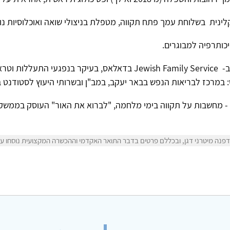
כותרפיה למבוגרים.
בשנים 2005-2008 עבודה בארה"ב ב- Jewish Family Service בדאלאס, בעי
: במרכז לבריאות הנפש בבאר יעקב, במב"ן ובשרותי היעוץ לסטודנט 
 מחשבות על תקווה בימי מלחמה, "לברוא את האור" העוסק בממשק ב
נה מיטרני דגן, ובכללם פרטים בדבר התואר האקדמי וההכשרה המקצועית נוסחו על יד