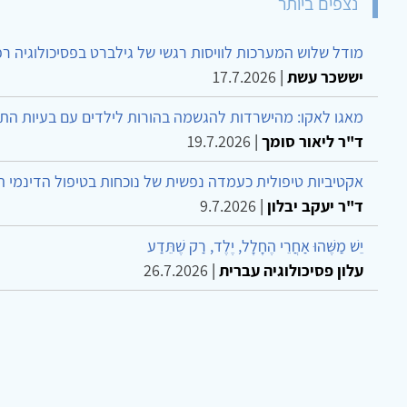
נצפים ביותר
מודל שלוש המערכות לוויסות רגשי של גילברט בפסיכולוגיה ר
יששכר עשת
|
17.7.2026
מאגו לאקו: מהישרדות להגשמה בהורות לילדים עם בעיות הת
ד"ר ליאור סומך
|
19.7.2026
אקטיביות טיפולית כעמדה נפשית של נוכחות בטיפול הדינמי 
ד"ר יעקב יבלון
|
9.7.2026
יֵשׁ מַשֶּׁהוּ אַחֲרֵי הֶחָלָל, יֶלֶד, רַק שֶׁתֵּדַע
עלון פסיכולוגיה עברית
|
26.7.2026