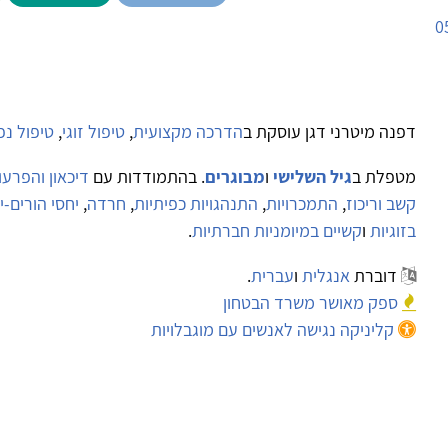
0
דפנה מיטרני דגן עוסקת ב
הדרכה מקצועית
,
טיפול זוגי
,
טיפול נפ
מטפלת ב
גיל השלישי
ו
מבוגרים
. בהתמודדות עם
דיכאון והפרעו
קשב וריכוז
,
התמכרויות
,
התנהגויות כפיתיות
,
חרדה
,
יחסי הורים-י
בזוגיות
ו
קשיים במיומניות חברתיות
.
דוברת
אנגלית
ו
עברית
.
ספק מאושר משרד הבטחון
קליניקה נגישה לאנשים עם מוגבלויות