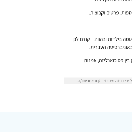
קר בנפגעי התעללות וטראומה בילדות ובהווה. קודם לכן
באוניברסיטה העברית.
ין פסיכואנליזה, אמנות
י דפנה מיטרני דגן ובאחריותו/ה.