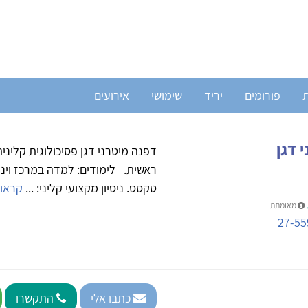
ת
פורומים
יריד
שימושי
אירועים
 דגן
דפנה מיטרני דגן פסיכולוגית קלינ
ראשית. לימודים: למדה במרכז ויני
טקסס. ניסיון מקצועי קליני: ...
קראו 
מאומתת
27-55
כתבו אלי
התקשרו