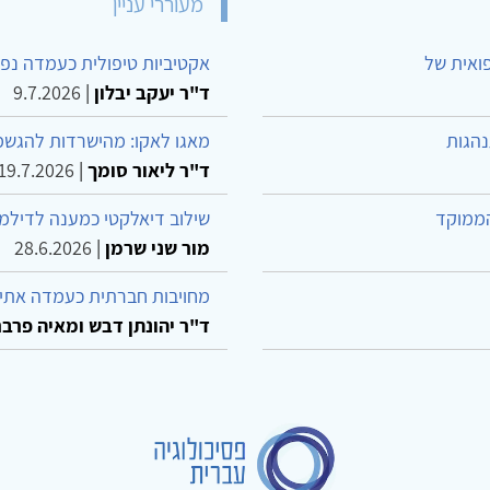
מעוררי עניין
פואית של
אקטיביות טיפולית כעמדה נפש
ד"ר יעקב יבלון
|
9.7.2026
נהגות
מאגו לאקו: מהישרדות להגשמ
ד"ר ליאור סומך
|
19.7.2026
הממוקד
שילוב דיאלקטי כמענה לדילמ
מור שני שרמן
|
28.6.2026
מחויבות חברתית כעמדה אתית
ד"ר יהונתן דבש ומאיה פרבר