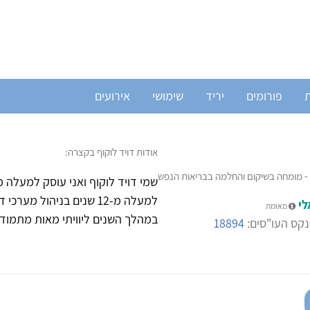
ת
פורומים
יריד
שימושי
אירועים
אודות דויד לוקוף בקצרה:
למעלה מ-12 שנים בניהול
לי
מאומת
במהלך השנים ליוויתי מאות מתמודדי
קס העו"סים:
18894