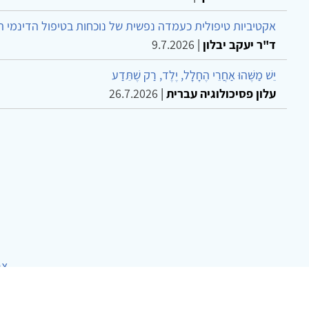
אקטיביות טיפולית כעמדה נפשית של נוכחות בטיפול הדינמי 
ד"ר יעקב יבלון
|
9.7.2026
יֵשׁ מַשֶּׁהוּ אַחֲרֵי הֶחָלָל, יֶלֶד, רַק שֶׁתֵּדַע
עלון פסיכולוגיה עברית
|
26.7.2026
צר