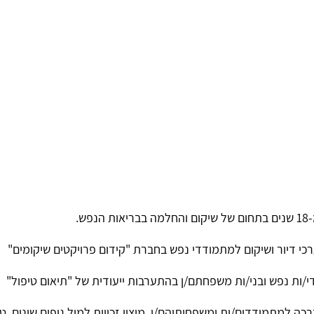
ש.
/ות נפש ובני/ות משפחתם/ן בהתערבות ייעודית של "תיאום טיפול"
דרכה למתמודדים/ות ומשפחותיהם/ן, מיצוי זכויות למול גופים שונים, 