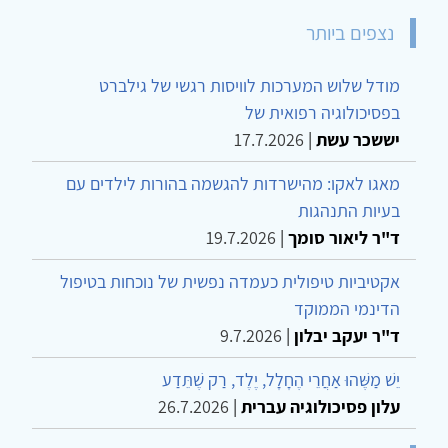
נצפים ביותר
מודל שלוש המערכות לוויסות רגשי של גילברט
בפסיכולוגיה רפואית של
יששכר עשת
|
17.7.2026
מאגו לאקו: מהישרדות להגשמה בהורות לילדים עם
בעיות התנהגות
ד"ר ליאור סומך
|
19.7.2026
אקטיביות טיפולית כעמדה נפשית של נוכחות בטיפול
הדינמי הממוקד
ד"ר יעקב יבלון
|
9.7.2026
יֵשׁ מַשֶּׁהוּ אַחֲרֵי הֶחָלָל, יֶלֶד, רַק שֶׁתֵּדַע
עלון פסיכולוגיה עברית
|
26.7.2026