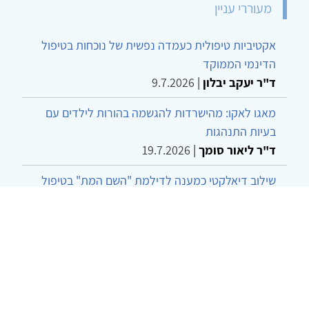
מעוררי עניין
אקטיביות טיפולית כעמדה נפשית של נוכחות בטיפול
הדינמי הממוקד
ד"ר יעקב יבלון
|
9.7.2026
מאגו לאקו: מהישרדות להגשמה בהורות לילדים עם
בעיות התנהגות
ד"ר ליאור סומך
|
19.7.2026
שילוב דיאלקטי כמענה לדילמת "השם המת" בטיפול
בטרנסג'נדרים
מור שני שרמן
|
28.6.2026
מחויבות חברתית כעמדה אתית-טיפולית: שרטוט
מחדש של גבולות המקצוע
ד"ר יהונתן דבש ומאיה פרבר
|
26.6.2026