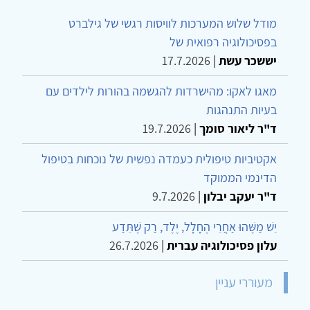
מודל שלוש המערכות לוויסות רגשי של גילברט
בפסיכולוגיה רפואית של
יששכר עשת
|
17.7.2026
מאגו לאקו: מהישרדות להגשמה בהורות לילדים עם
בעיות התנהגות
ד"ר ליאור סומך
|
19.7.2026
אקטיביות טיפולית כעמדה נפשית של נוכחות בטיפול
הדינמי הממוקד
ד"ר יעקב יבלון
|
9.7.2026
יֵשׁ מַשֶּׁהוּ אַחֲרֵי הֶחָלָל, יֶלֶד, רַק שֶׁתֵּדַע
עלון פסיכולוגיה עברית
|
26.7.2026
מעוררי עניין