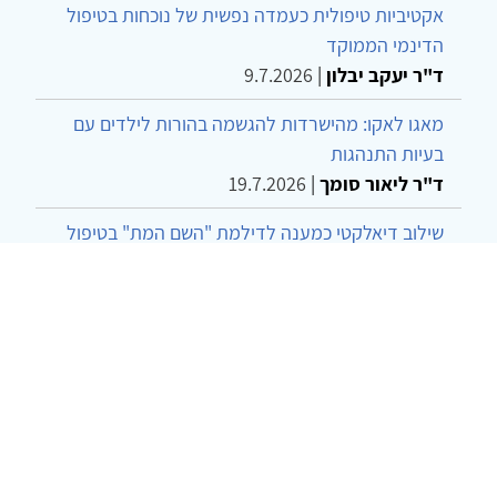
אקטיביות טיפולית כעמדה נפשית של נוכחות בטיפול
הדינמי הממוקד
ד"ר יעקב יבלון
|
9.7.2026
מאגו לאקו: מהישרדות להגשמה בהורות לילדים עם
בעיות התנהגות
ד"ר ליאור סומך
|
19.7.2026
שילוב דיאלקטי כמענה לדילמת "השם המת" בטיפול
בטרנסג'נדרים
מור שני שרמן
|
28.6.2026
מחויבות חברתית כעמדה אתית-טיפולית: שרטוט
מחדש של גבולות המקצוע
ד"ר יהונתן דבש ומאיה פרבר
|
26.6.2026